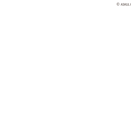
©
ASKUL C