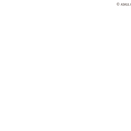
©
ASKUL C