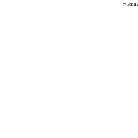
©
ASKUL C