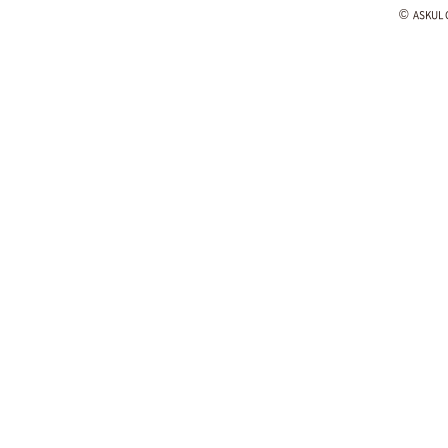
©
ASKUL C