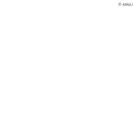
©
ASKUL C