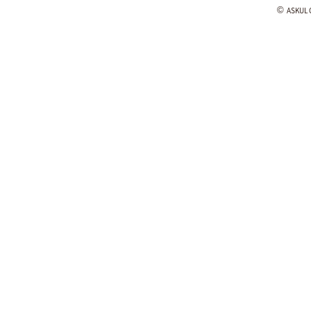
©
ASKUL C