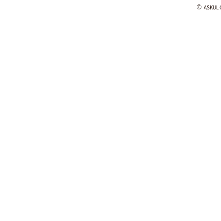
©
ASKUL C