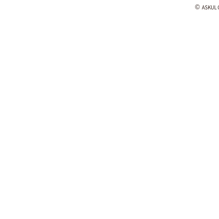
©
ASKUL C