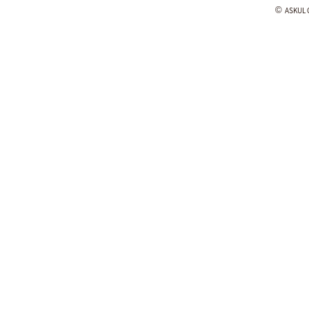
©
ASKUL C