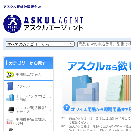
事務用品/文房具
ファイル
トナー/インク/コピ
ー用紙
パソコン/周辺機器/
メディア
※1：
商品のお届け日は、当日または翌日を予定して
事務機器/家電/電池/
ご確認ください。
照明
※2：
法人のお客様は、1回のご注文が2,000円（税
法人以外のお客様は、1回のご注文が3,300