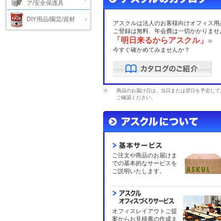
ア/安全保護具
DIY用品/園芸/資材
アスクルは法人のお客様向けオフィス用
ご登録は無料、年会費は一切かかりませ
「明日来るからアスクル」
※
今すぐ確かめてみませんか？
※
商品のお届け日は、当日または翌日を予定して
ご確認ください。
ご注文や商品のお届けま
での基本的なサービスを
ご説明いたします。
オフィスレイアウトご提
案からお見積書の作成ま