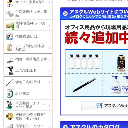
オフィス家具/収納
生活雑貨/キッチン用
品
飲料/食品/ギフト/お
酒
衛生/医療/介護
テープ/梱包資材/店
舗用品
物流・現場用品/台車
工具/電動工具
切削工具/研磨材
計測機器
研究開発・クリーン
ルーム用品
機械部品/空圧機器/
電気・電子部品
作業服/ワークウェ