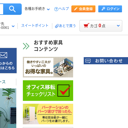
各種お手続き
ヘルプ
け先
0
スイートポイント
カゴ
点
あとで買う
-0061
おすすめ家具
コンテンツ
ース