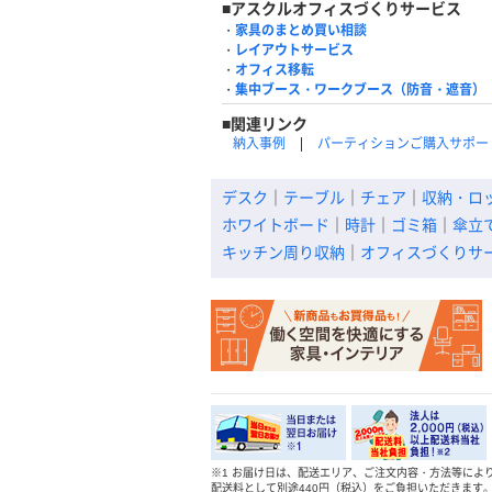
■アスクルオフィスづくりサービス
・
家具のまとめ買い相談
・
レイアウトサービス
・
オフィス移転
・
集中ブース・ワークブース（防音・遮音）
■関連リンク
納入事例
パーティションご購入サポー
デスク
｜
テーブル
｜
チェア
｜
収納・ロ
ホワイトボード
｜
時計
｜
ゴミ箱
｜
傘立
キッチン周り収納
｜
オフィスづくりサ
※
1 お届け日は、配送エリア、ご注文内容・方法等によ
配送料として別途440円（税込）をご負担いただきます。