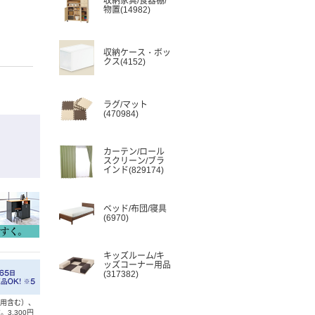
収納家具/食器棚/
物置(14982)
収納ケース・ボッ
クス(4152)
ラグ/マット
(470984)
｜
カーテン/ロール
スクリーン/ブラ
インド(829174)
ベッド/布団/寝具
(6970)
キッズルーム/キ
ッズコーナー用品
(317382)
利用含む）、
3,300円