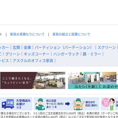
ト
家具の見積もりについて
家具の組立と設置について
ッカー
｜
玄関
｜
金庫
｜
パーティション（パーテーション）
｜
スクリーン
て
｜
グリーン
｜
キッズコーナー
｜
ハンガーラック
｜
鏡・ミラー
｜
ービス
｜
アスクルのオフィス家具
｜
り異なる場合がございます。
※
2 1回のご注文金額合計が2,000円（税込）未満の場合（クーポンご
法人外登録のお客様はカード決済の場合3,300円（税込）以上のご注文で配送料当社負担となります。