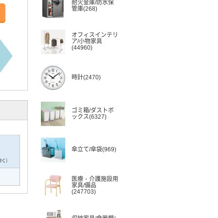
耐火金庫/防水保
管庫(268)
オフィスインテリ
ア/小物家具
(44960)
時計(2470)
ゴミ箱/ダストボ
ックス(6327)
傘立て/傘袋(969)
医療・介護施設用
家具/備品
(247703)