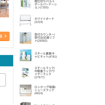
間仕切り/ベルト
ポールパーテーシ
ョン(7355)
ホワイトボード
(3319)
受付カウンター/
る
受付台/応接ソフ
ァ(26582)
スチール書庫/キ
ャビネット(4781)
スチールラック/
中軽量ラック/ワ
イヤーラック
(27677)
ロッカー/下駄箱/
シューズラック
(4624)
。