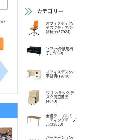
カテゴリー
スの
オフィスチェア/
デスクチェア/会
議椅子(57924)
ソファ/介護用椅
子(15809)
オフィスデスク/
事務机(19738)
ワゴン/ラック/デ
スク周辺用品
(4840)
会議テーブル/ミ
ーティングテーブ
ル(33853)
パーテーション/