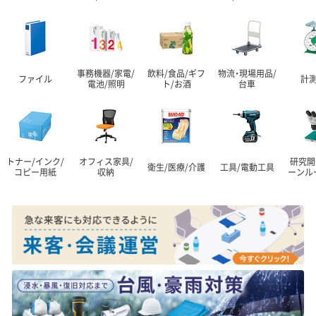
事務機器/家電/
飲料/食品/ギフ
物流・現場用品/
ファイル
計
電池/照明
ト/お酒
台車
トナー/インク/
オフィス家具/
研究開
衛生/医療/介護
工具/電動工具
コピー用紙
収納
ーンル