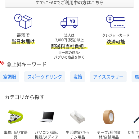
すでにFAXでご利用中の方はこちら
最短で
法人は
クレジットカード
2,000円（税込）以上
当日お届け
決済可能
配送料当社負担。
※一部の商品・
パプリの商品を除く
急上昇キーワード
空調服
スポーツドリンク
塩飴
アイススラリー
扇
カテゴリから探す
事務用品/文房
パソコン/周辺
生活雑貨/キッ
テープ/梱包資
切削工
具
機器/メディア
チン用品
材/店舗用品