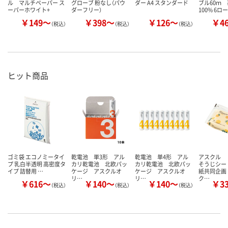
ル マルチペーパー ス
グローブ 粉なし（パウ
ダー A4 スタンダード
ブル60ｍ
ーパーホワイト+
ダーフリー）
100% 6ロ
￥149～
￥398～
￥126～
￥4
（税込）
（税込）
（税込）
ヒット商品
ゴミ袋 エコノミータイ
乾電池 単3形 アル
乾電池 単4形 アル
アスクル 
プ 乳白半透明 高密度タ
カリ乾電池 北欧パッ
カリ乾電池 北欧パッ
そうじシー
イプ 詰替用 …
ケージ アスクルオ
ケージ アスクルオ
紙共同企画
リ…
リ…
ク…
￥616～
￥140～
￥140～
￥3
（税込）
（税込）
（税込）