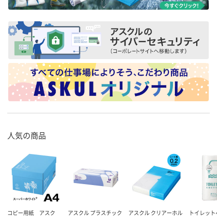
人気の商品
コピー用紙 アスク
アスクル プラスチック
アスクル クリアーホル
トイレット