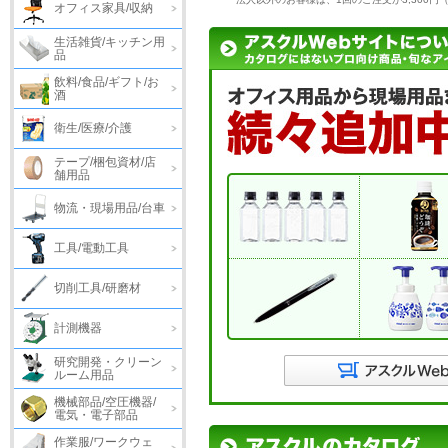
オフィス家具/収納
生活雑貨/キッチン用
品
飲料/食品/ギフト/お
酒
衛生/医療/介護
テープ/梱包資材/店
舗用品
物流・現場用品/台車
工具/電動工具
切削工具/研磨材
計測機器
研究開発・クリーン
ルーム用品
機械部品/空圧機器/
電気・電子部品
作業服/ワークウェ