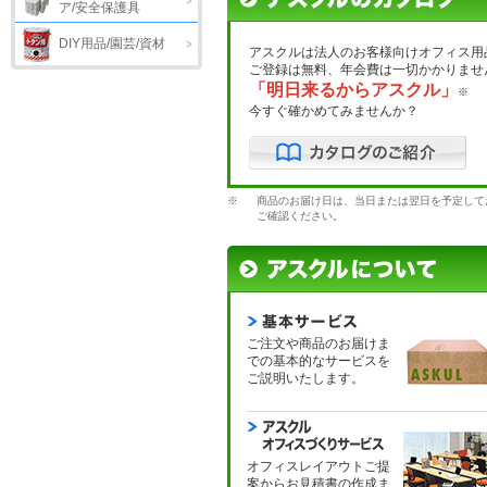
ア/安全保護具
DIY用品/園芸/資材
アスクルは法人のお客様向けオフィス用
ご登録は無料、年会費は一切かかりませ
「明日来るからアスクル」
※
今すぐ確かめてみませんか？
※
商品のお届け日は、当日または翌日を予定して
ご確認ください。
ご注文や商品のお届けま
での基本的なサービスを
ご説明いたします。
オフィスレイアウトご提
案からお見積書の作成ま