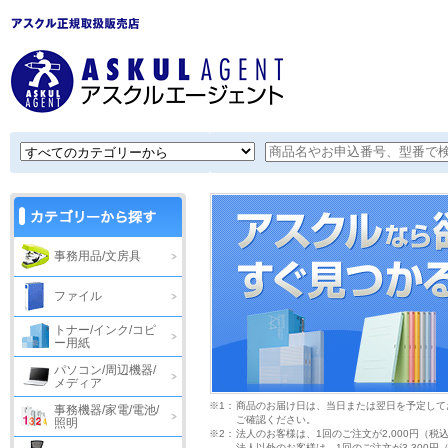
事務用品/文房具
ファイル
トナー/インク/コピ
ー用紙
パソコン/周辺機器/
メディア
※1：
商品のお届け日は、当日または翌日を予定して
事務機器/家電/電池/
ご確認ください。
照明
※2：
法人のお客様は、1回のご注文が2,000円（税
法人以外のお客様は、1回のご注文が3,300