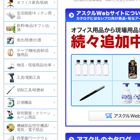
オフィス家具/収納
生活雑貨/キッチン用
品
飲料/食品/ギフト/お
酒
衛生/医療/介護
テープ/梱包資材/店
舗用品
物流・現場用品/台車
工具/電動工具
切削工具/研磨材
計測機器
研究開発・クリーン
ルーム用品
機械部品/空圧機器/
電気・電子部品
作業服/ワークウェ