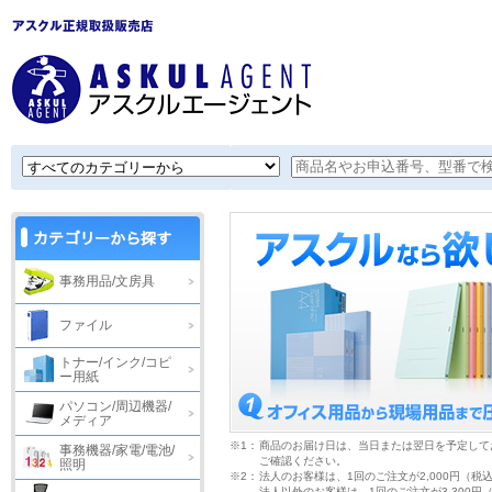
事務用品/文房具
ファイル
トナー/インク/コピ
ー用紙
パソコン/周辺機器/
メディア
※1：
商品のお届け日は、当日または翌日を予定して
事務機器/家電/電池/
ご確認ください。
照明
※2：
法人のお客様は、1回のご注文が2,000円（税
法人以外のお客様は、1回のご注文が3,300