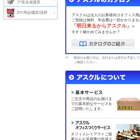
ア/安全保護具
DIY用品/園芸/資材
アスクルは法人のお客様向けオフィス用
ご登録は無料、年会費は一切かかりませ
「明日来るからアスクル」
※
今すぐ確かめてみませんか？
※
商品のお届け日は、当日または翌日を予定して
ご確認ください。
ご注文や商品のお届けま
での基本的なサービスを
ご説明いたします。
オフィスレイアウトご提
案からお見積書の作成ま