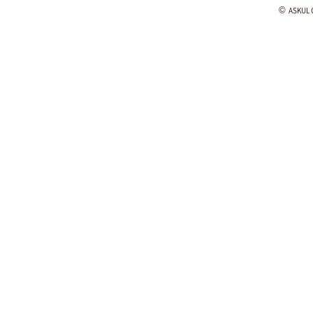
©
ASKUL C