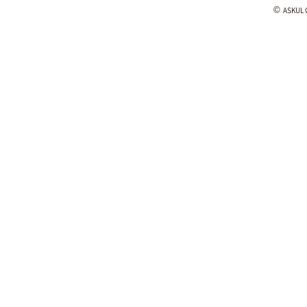
©
ASKUL C