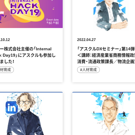
.10.12
2022.04.27
ー株式会社主催の「Internal
「アスクルDXセミナー」第14
ck Day19」にアスクルも参加し
＜講師：経済産業省商務情報政
ました！
消費・流通政策課長／物流企画
長 中野 剛志 様＞
人材育成
#人材育成