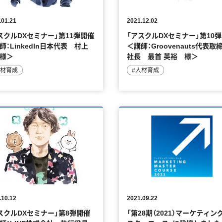
.01.21
2021.12.02
スクルDXセミナー」第11弾開催
「アスクルDXセミナー」第10
師：LinkedIn日本代表 村上
＜講師：Groovenauts代表取
様＞
社長 最首 英裕 様＞
人材育成
#人材育成
.10.12
2021.09.22
スクルDXセミナー」第8弾開催
「第28期（2021）マーケティン