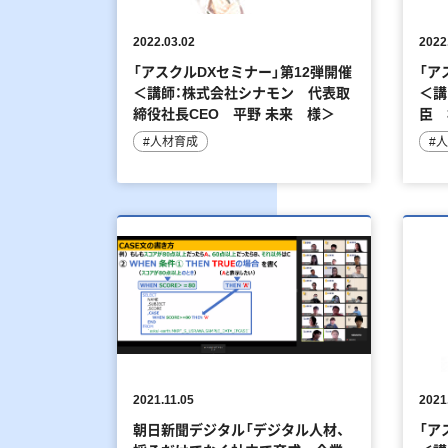
2022.03.02
2022
「アスクルDXセミナー」第12弾開催
「ア
＜講師：株式会社シナモン 代表取
＜講
締役社長CEO 平野 未来 様＞
臣 
#人材育成
#
2021.11.05
2021
朝日新聞デジタル「デジタル人材、
「ア