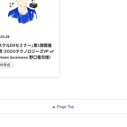
.03.29
スクルDXセミナー」第1弾開催
師：ZOZOテクノロジーズVP of
driven business 野口竜司様〉
人材育成
Page Top