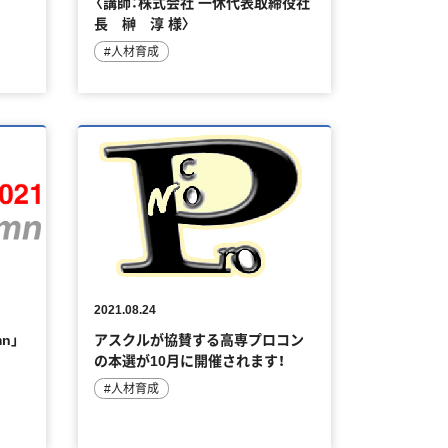
〈講師：株式会社 一休代表取締役社
長 榊 淳 様〉
#人材育成
2021.08.24
mn」
アスクルが協賛する高専プロコン
の本選が10月に開催されます！
#人材育成