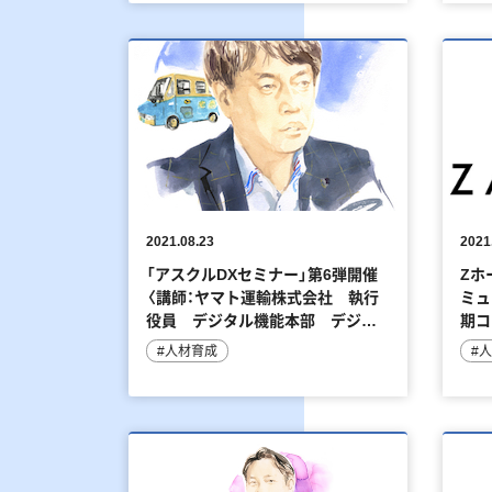
2021.08.23
2021
「アスクルDXセミナー」第6弾開催
Zホ
〈講師：ヤマト運輸株式会社 執行
ミュ
役員 デジタル機能本部 デジタ
期コ
ルデータ戦略担当 中林 紀彦様〉
#人材育成
#