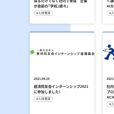
採るだけでなく社内で育成 企業
＜講
が自前の「学校」続々」
AI
＞
#人材育成
#
2021.09.10
2021
経済同友会インターンシップ2021
社内
に参加しました！
プロ
AC
#人材育成
#