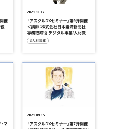
2021.11.17
弾開催
「アスクルDXセミナー」第9弾開催
締役
＜講師：株式会社日本経済新聞社
専務取締役 デジタル事業/人材教育
事業統括、日経イノベーション・ラ
#人材育成
ボ所長 渡辺 洋之 様＞
2021.09.15
グ・マ
「アスクルDXセミナー」第7弾開催