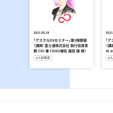
2021.05.19
2021
「アスクルDXセミナー」第3弾開催
「ア
〈講師：富士通株式会社 執行役員常
〈講
務 CIO 兼 CDXO補佐 福田 譲 様〉
AI 
#人材育成
#