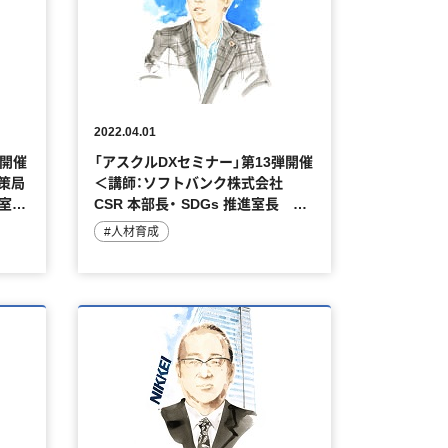
2022.04.01
弾開催
「アスクルDXセミナー」第13弾開催
策局
＜講師：ソフトバンク株式会社
室
CSR 本部長・ SDGs 推進室長 池
田 昌人 様＞
#人材育成