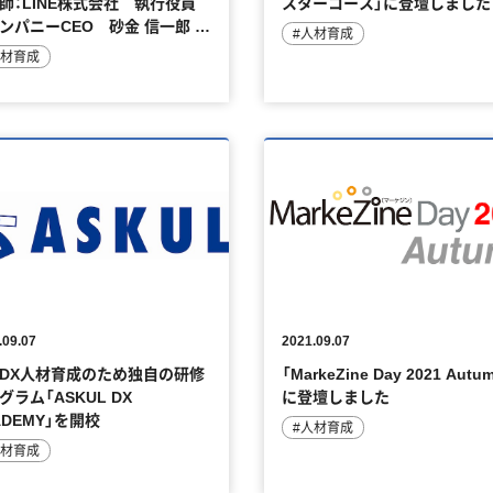
師：LINE株式会社 執行役員
スターコース」に登壇しました
カンパニーCEO 砂金 信一郎 様
#人材育成
人材育成
.09.07
2021.09.07
DX人材育成のため独自の研修
「MarkeZine Day 2021 Autu
グラム「ASKUL DX
に登壇しました
ADEMY」を開校
#人材育成
人材育成