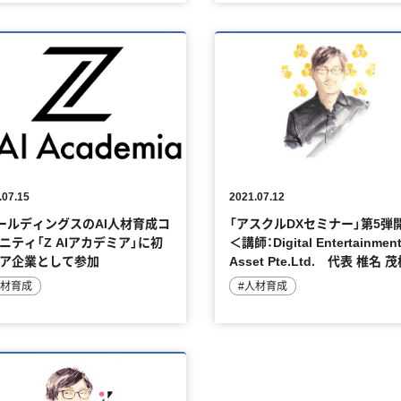
.07.15
2021.07.12
ールディングスのAI人材育成コ
「アスクルDXセミナー」第5弾
ニティ「Z AIアカデミア」に初
＜講師：Digital Entertainmen
ア企業として参加
Asset Pte.Ltd. 代表 椎名 
人材育成
#人材育成