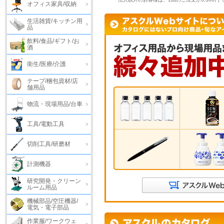
オフィス家具/収納
生活雑貨/キッチン用
品
飲料/食品/ギフト/お
酒
衛生/医療/介護
テープ/梱包資材/店
舗用品
物流・現場用品/台車
工具/電動工具
切削工具/研磨材
計測機器
研究開発・クリーン
ルーム用品
機械部品/空圧機器/
電気・電子部品
作業服/ワークウェ