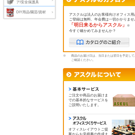
ア/安全保護具
DIY用品/園芸/資材
アスクルは法人のお客様向けオフィス用
ご登録は無料、年会費は一切かかりませ
「明日来るからアスクル」
※
今すぐ確かめてみませんか？
※
商品のお届け日は、当日または翌日を予定して
ご確認ください。
ご注文や商品のお届けま
での基本的なサービスを
ご説明いたします。
オフィスレイアウトご提
案からお見積書の作成ま