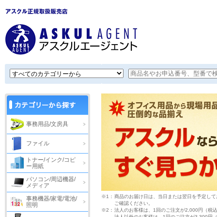
事務用品/文房具
ファイル
トナー/インク/コピ
ー用紙
パソコン/周辺機器/
メディア
※1：
商品のお届け日は、当日または翌日を予定して
事務機器/家電/電池/
ご確認ください。
照明
※2：
法人のお客様は、1回のご注文が2,000円（税
法人以外のお客様は、1回のご注文が3,300