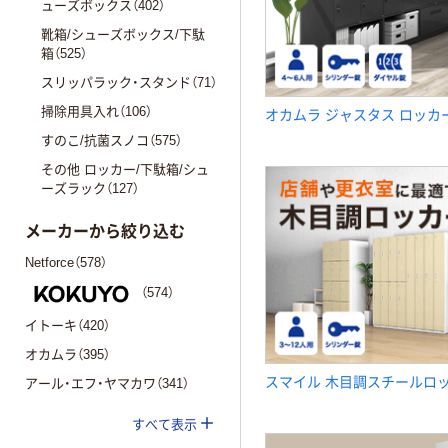
ューズボックス（402）
靴箱/シューズボックス/下駄
箱（525）
スリッパラック・スタンド（71）
掃除用具入れ（106）
オカムラ ジャスタス ロッカ
すのこ/抗菌スノコ（575）
その他 ロッカー/下駄箱/シュ
ーズラック（127）
メーカーから絞り込む
Netforce（578）
（574）
イトーキ（420）
オカムラ（395）
スマイル 木目調スチールロ
アール・エフ・ヤマカワ（341）
すべて表示