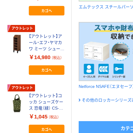
ール脚 幅500mm
エムテックス スチールパー
用 285122 1台（直
カゴへ
カゴへ
送品）
アウトレット
アウトレット
【アウトレット】ア
【アウトレット】山
ール・エフ・ヤマカ
崎産業 清掃システ
ワ ミーツ シューズ
ムラツクA 1台
ラック シングル ウ
4903180476404
￥14,980
￥42,735
（税込）
（税込）
ォルナット幅250×
高
奥行326×高さ
カゴへ
カゴへ
142mm 1台 6人用
6足収納
Netforce NSAFE（エヌセーフ
アウトレット
アウトレット
【アウトレット】コ
【アウトレット】コ
その他のロッカーシリーズ
ッカ シューズケー
ッカ シューズケー
ス 恐竜（緑） CS-
ス ユニコーン（青）
1281 1A 1個
CS-1289 1A 1個
￥1,045
￥1,045
（税込）
（税込）
カテ
カゴへ
カゴへ