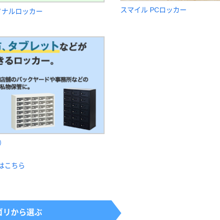
F-115-3-C-P 1台
スマイル PCロッカー
ソナルロッカー
カゴへ
カゴへ
わけあり特価
わけあり特価
アスプルンド パー
エムテックス ジョ
ソナルロッカー/小
イントスチール薄
物ロッカー モバイ
型組立式ロッカー
ルロッカーシリン
シリンダー錠 1連4
￥61,680
￥23,360
（税込）
（税込）
ダー錠 5列7段 35
段4人用 ホワイト
人用 幅770×奥行
幅300×奥行380×高
カゴへ
カゴへ
240×高さ605mm
さ1650mm 1台（1
半透明扉（わけあり
梱包）（わけあり品）
品）
）
アウトレット
アウトレット
【アウトレット】山
【アウトレット】コ
はこちら
崎産業 清掃システ
ッカ シューズケー
ムラック500 1台
ス すみっコぐらし
4903180471041
CG-3482 1A 1個
￥48,083
￥1,045
（税込）
（税込）
ゴリから選ぶ
カゴへ
カゴへ