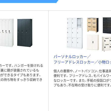
わけあり特価
アウトレット
エムテックス ジョ
【アウトレット】山
イントスチール組
崎産業 コンドル
立式ロッカー シリ
SKラック本体
ンダー錠 1連1人用
FU602-600X-MB 1
￥14,320
￥27,941
（税込）
（税込）
ホワイト 幅300×奥
台
行515×高さ
カゴへ
カゴへ
1650mm 1台（わけ
あり品）
パーソナルロッカー／
フリーアドレスロッカー／小物ロ
カーです。ハンガーを掛けれる
扉裏に鏡が装備されているも
個人の書類や、ノートパソコン、仕事道
納ができるタイプもあります。
便利です。フリーアドレス、モバイルワ
人の持ち物をすっきり収納でき
なロッカーです。また、手紙の投函口が
プもあり、不在時の受け取りに便利です