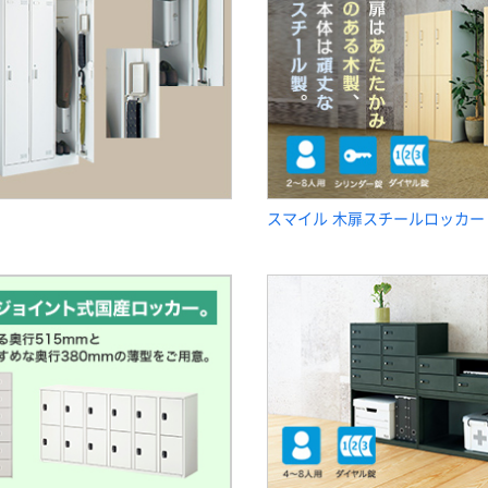
アウトレット
アウトレット
【アウトレット】【軒
【アウトレット】ア
先渡し】エムテック
スプルンド 小物ロ
スマイル 木扉スチールロッカー
ス スチールパーソ
ッカー ホワイト 幅
ナルロッカー 専用
890×奥行353×高さ
￥2,360
￥29,400
（税込）
（税込）
天板 幅500mm用
560mm 1台 シリン
285139 1枚（直送
ダー錠 小物収納 9
カゴへ
カゴへ
品）
人用
アウトレット
アウトレット
【アウトレット】山
【アウトレット】山
崎産業 YSカラース
崎実業 スリムスリ
ノコ･セフティ抗菌
ッパラック 4足用
C型(キャップ付) P
ブラック 1台
￥8,252
￥1,067
（税込）
（税込）