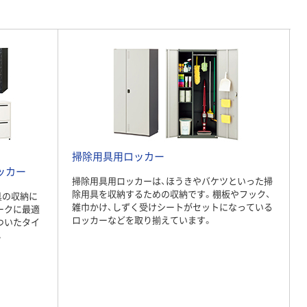
アウトレット
【アウトレット】山
崎産業 清掃システ
ムラック用 扉パネ
ル
￥11,560
（税込）
4903180107575 1
箱(1個入)
カゴへ
掃除用具用ロッカー
ッカー
掃除用具用ロッカーは、ほうきやバケツといった掃
除用具を収納するための収納です。棚板やフック、
具の収納に
雑巾かけ、しずく受けシートがセットになっている
ークに最適
ロッカーなどを取り揃えています。
ついたタイ
。