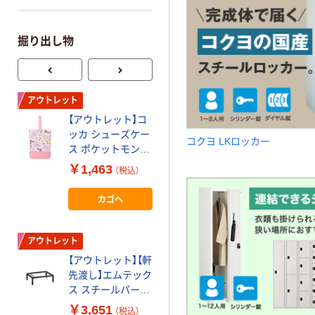
掘り出し物
アウトレット
アウトレット
【アウトレット】コ
【アウトレット】コ
ッカ シューズケー
ッカ シューズケー
コクヨ LKロッカー
幅
ス ポケットモンス
ス 恐竜（黒） CS-
さ
ター（ピンク） CG-
1277 1A 1個
￥1,463
￥1,045
（税込）
（税込）
ン
3508 1A 1個
カゴへ
カゴへ
アウトレット
アウトレット
【アウトレット】【軒
【アウトレット】山
先渡し】エムテック
崎実業 スリムスリ
ス スチールパーソ
ッパラック 4足用
ナルロッカー スチ
レッド 1台
￥3,651
￥1,067
（税込）
（税込）