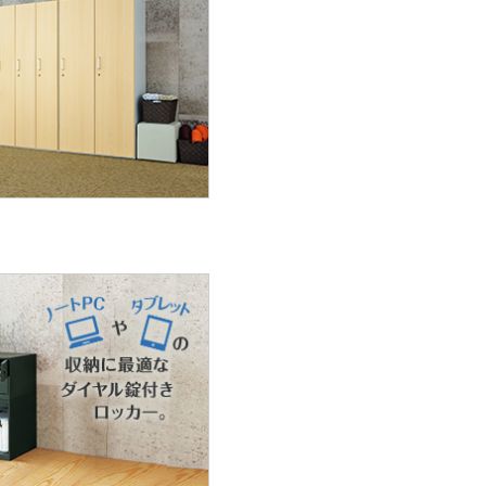
アウトレット
【アウトレット】コ
ッカ シューズケー
ス ポケットモンス
ター（ピンク） CG-
￥1,463
（税込）
3508 1A 1個
カゴへ
アウトレット
【アウトレット】【軒
先渡し】エムテック
ス スチールパーソ
ナルロッカー スチ
￥3,651
（税込）