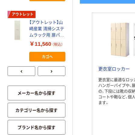
アウトレット
わけあり特価
【アウトレット】山
エムテックス スチ
崎産業 清掃システ
ールスリッパ&シ
ムラック用 扉パネ
ューズロッカー 6
ル
人用 ブラック
￥11,560
￥44,480
（税込）
（税込）
4903180107575 1
274676 1台 幅
箱(1個入)
600×奥行380×高さ
カゴへ
カゴへ
1162mm 下駄箱 個
別扉（わけあり品）
更衣室ロッカー
更衣室に最適なロッ
ハンガーパイプや、
の、下段には靴の収
メーカー名から探す
コートや鞄など、個
ます。
カテゴリー名から探す
ブランド名から探す