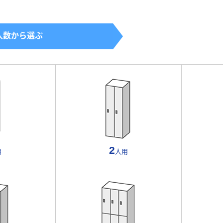
人数から選ぶ
2
用
人用