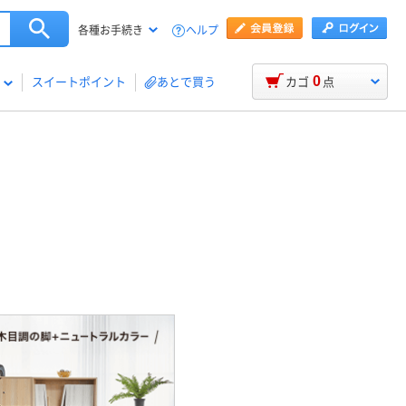
ヘルプ
各種お手続き
0
スイートポイント
あとで買う
カゴ
点