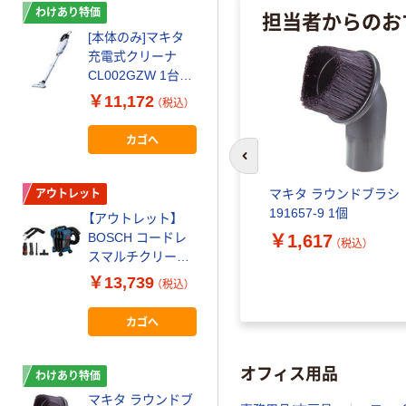
担当者からのお
わけあり特価
[本体のみ]マキタ
充電式クリーナ
CL002GZW 1台
バッテリ・充電器別
￥11,172
（税込）
売（わけあり品）
カゴへ
前のスライドへ
グス 紙
マキタ ラウンドブラシ
アウトレット
323703
191657-9 1個
【アウトレット】
BOSCH コードレ
￥1,617
（税込）
スマルチクリーナ
ー GAS18V-10LPH
￥13,739
（税込）
1台
カゴへ
オフィス用品
わけあり特価
マキタ ラウンドブ