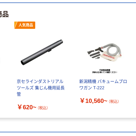
商品
人気商品
京セラインダストリアル
新潟精機 バキュームブロ
ツールズ 集じん機用延長
ワガン T-222
管
￥10,560~
（税込）
￥620~
（税込）