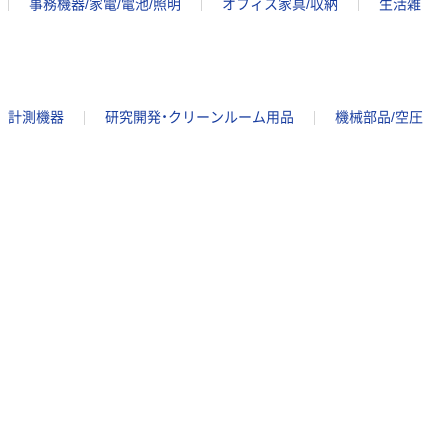
事務機器/家電/電池/照明
オフィス家具/収納
生活雑
計測機器
研究開発・クリーンルーム用品
機械部品/空圧