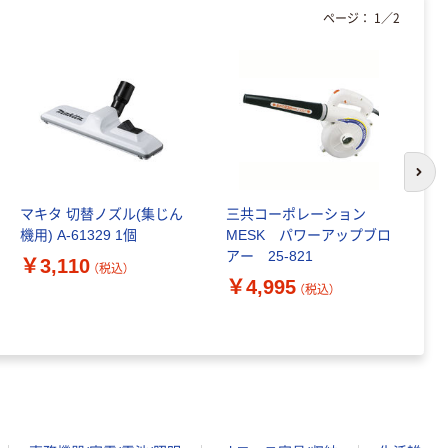
ページ：
1
／
2
次の
マキタ 切替ノズル(集じん
三共コーポレーション
機用) A-61329 1個
MESK パワーアップブロ
マ
アー 25-821
￥3,110
リ
（税込）
￥4,995
C
（税込）
0向け 123
￥
品