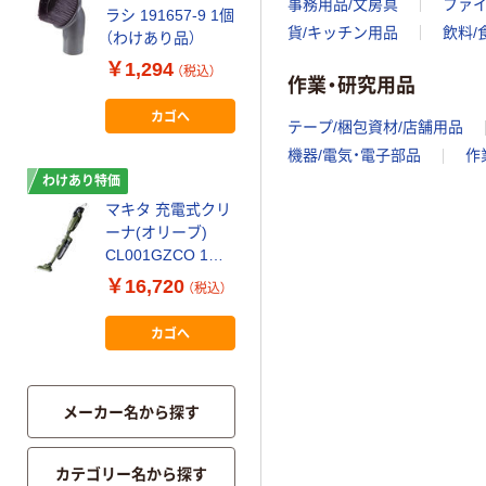
事務用品/文房具
ファ
ラシ 191657-9 1個
貨/キッチン用品
飲料/
（わけあり品）
￥1,294
（税込）
作業・研究用品
カゴへ
テープ/梱包資材/店舗用品
機器/電気・電子部品
作
わけあり特価
マキタ 充電式クリ
ーナ(オリーブ)
CL001GZCO 1台
（わけあり品）
￥16,720
（税込）
カゴへ
メーカー名から探す
カテゴリー名から探す