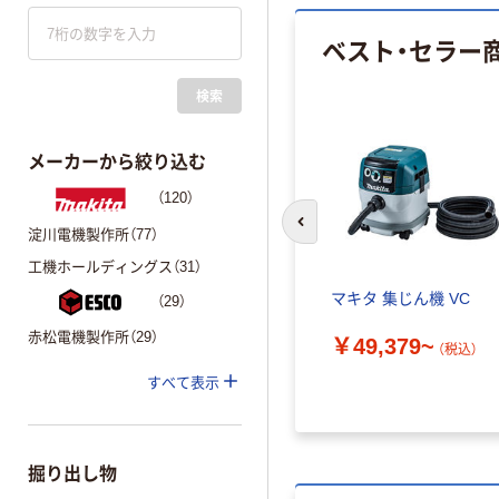
ベスト・セラー
検索
メーカーから絞り込む
（120）
前のスライドへ
淀川電機製作所（77）
工機ホールディングス（31）
マキタ 集じん機 VC
（29）
赤松電機製作所（29）
￥49,379~
（税込）
すべて表示
掘り出し物