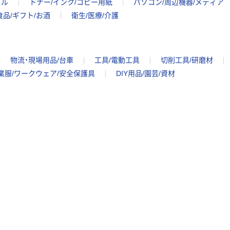
イル
トナー/インク/コピー用紙
パソコン/周辺機器/メディア
食品/ギフト/お酒
衛生/医療/介護
物流・現場用品/台車
工具/電動工具
切削工具/研磨材
業服/ワークウェア/安全保護具
DIY用品/園芸/資材