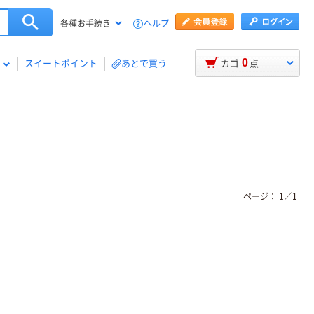
ヘルプ
各種お手続き
0
スイートポイント
あとで買う
カゴ
点
ページ：
1
／
1