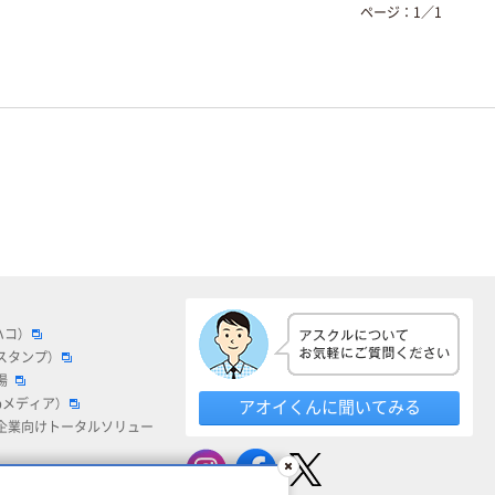
ページ：
1
／
1
ハコ）
スタンプ）
場
bメディア）
アオイくんに聞いてみる
企業向けトータルソリュー