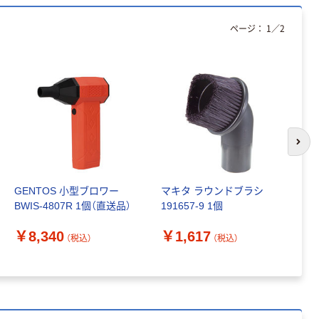
ページ：
1
／
2
次の
GENTOS 小型ブロワー
マキタ ラウンドブラシ
三
BWIS-4807R 1個（直送品）
191657-9 1個
M
ア
￥8,340
￥1,617
（税込）
（税込）
￥