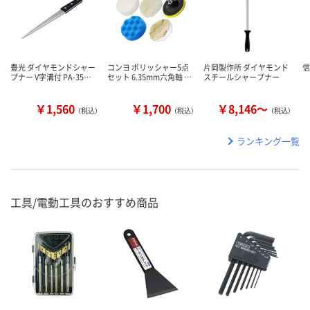
豊光 ダイヤモンドシャー
コンヨ ポリッシャー5点
片岡製作所 ダイヤモンド
信
プナー V字溝付 PA-35…
セット 6.35mm六角軸 …
スチールシャープナー
￥1,560
￥1,700
￥8,146～
（税込）
（税込）
（税込）
ランキング一覧
工具/電動工具のおすすめ商品