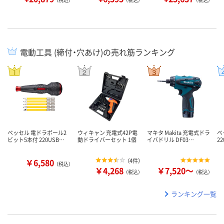
電動工具 (締付・穴あけ)の売れ筋ランキング
ベッセル 電ドラボール2
ウィキャン 充電式42P電
マキタ Makita 充電式ドラ
ベ
ビット5本付 220USB…
動ドライバーセット 1個
イバドリル DF03…
22
￥6,580
（4件）
（税込）
￥4,268
￥7,520～
（税込）
（税込）
ランキング一覧