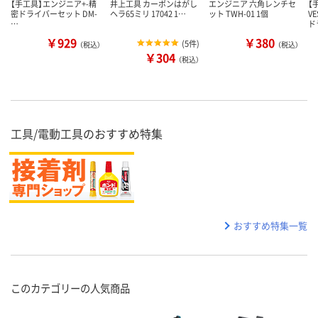
【手工具】エンジニア+-精
井上工具 カーボンはがし
エンジニア 六角レンチセ
【
密ドライバーセット DM-
ヘラ65ミリ 17042 1…
ット TWH-01 1個
V
…
ド
￥929
￥380
(
5件
)
（税込）
（税込）
￥304
（税込）
工具/電動工具のおすすめ特集
おすすめ特集一覧
このカテゴリーの人気商品