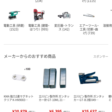
(234)
け) (1115)
電動工具 (研磨)
電動工具 (建築・
変圧器・トラン
エアーツール・
溶接用品
(1523)
はつり） (995)
ス (142)
工具 (切断・曲
げ) (739)
メーカーからのおすすめ商品
スポンサー
KMA 強力2連マグネット
立川ピン製作所 ガンタッ
立川ピン製作所 ガンタッ
鶴
クリア K-HN9003…
カー針 GT-10ML 21…
カー GT-B 2個 049…
ミ 
¥20,879
¥6,395
¥25,637
（税込）
（税込）
（税込）