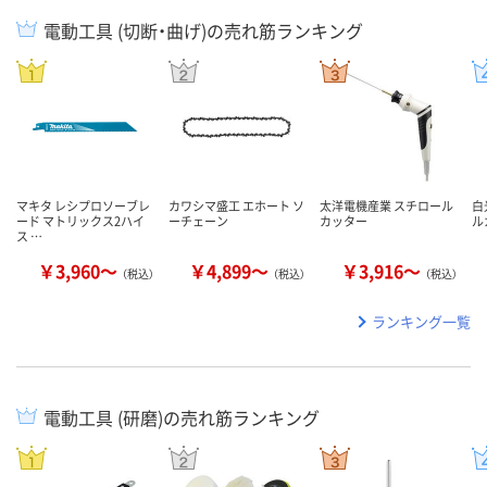
電動工具 (切断・曲げ)の売れ筋ランキング
マキタ レシプロソーブレ
カワシマ盛工 エホート ソ
太洋電機産業 スチロール
白
ード マトリックス2ハイ
ーチェーン
カッター
ル
ス …
￥3,960～
￥4,899～
￥3,916～
（税込）
（税込）
（税込）
ランキング一覧
電動工具 (研磨)の売れ筋ランキング