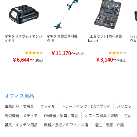
マキタ リチウムイオンバ
マキタ 充電式草刈機
【工具セット】角利産業
【バ
ッテリ
MUR
kakuri
ウム
￥11,170～
（税込）
￥6,644～
￥3,140～
（税込）
（税込）
オフィス用品
事務用品／文房具
ファイル
トナー／インク／OAサプライ
パソコン
周辺機器／メディア
OA機器／家電／電池
オフィス家具／収納
生活
雑貨／キッチン用品
飲料／食品／ギフト／お酒
衛生／医療／介護