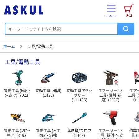
カゴ
メニュー
ホーム
工具/電動工具
工具/電動工具
電動工具 (締付・
電動工具 (研削)
電動工具アクセ
エアーツール・
エア
穴あけ) (7022)
(1432)
サリー
工具（研削・研
工具 
(111125)
磨） (5307)
り) 
電動工具 (切断・
電動工具 (木工
集塵機/ブロワ
エアーツール・
作業
曲げ) (3198)
切断・切削）
(1409)
工具 (締付・穴あ
具 (