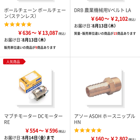
ボールチェーン ボールチェー
DRB 農業機械用Vベルト LA
ン（ステンレス）
￥640
￥2,102
お届け日：
8月13日（木）
￥636
￥13,087
質量・販売単位違いの商品が
15
商品あります
お届け日：
8月13日（木）
販売単位違いの商品が
9
商品あります
人気商品
マブチモーター DCモーター
アソー ASOH ホースニップル
RE
HN
￥554
￥596
お届け日：
8月14日（金）まで
￥160
￥2,802