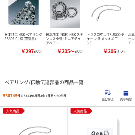
日本精工 NSK ベアリング
日本精工（NSK） NSK ステ
トラスコ中山 TRUSCO チ
水本
SS606-C 1個（直送品）
ンレス小径・ミニアチュ
ェーン 鉄 メッキ加工
ーン
アベア…
3.3…
イエ
￥297
￥205～
￥206
（税込）
（税込）
（税込）
ベアリング/伝動伝達部品の商品一覧
530745
件（1545396商品）中 1件目～
50
件目
表示切替
並び替え
人気商品
人気商品