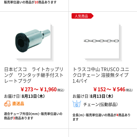
販売単位違いの商品が
10
商品あります
人気商品
日本ピスコ ライトカップリ
トラスコ中山 TRUSCO ユニ
ング ワンタッチ継手付スト
クロチェーン 溶接無タイプ
レートプラグ
1.4パイ
￥273
￥1,960
￥152
￥546
お届け日：
8月13日（木）
お届け日：
8月13日（木）
直送品
チェーン(伝動部品）
適合チューブ外径D(mm)・販売単位違いの
全長(m)・販売単位違いの商品が
4
商品あり
商品が
3
商品あります
ます