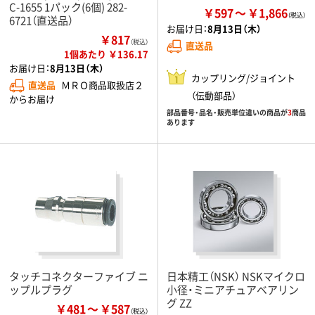
C-1655 1パック(6個) 282-
￥597
￥1,866
6721（直送品）
お届け日：
8月13日（木）
￥817
（税込）
直送品
1個あたり ￥136.17
お届け日：
8月13日（木）
カップリング/ジョイント
直送品
ＭＲＯ商品取扱店２
（伝動部品）
からお届け
部品番号・品名・販売単位違いの商品が
3
商品
あります
タッチコネクターファイブ ニ
日本精工（NSK） NSKマイクロ
ップルプラグ
小径・ミニアチュアベアリン
グ ZZ
￥481
￥587