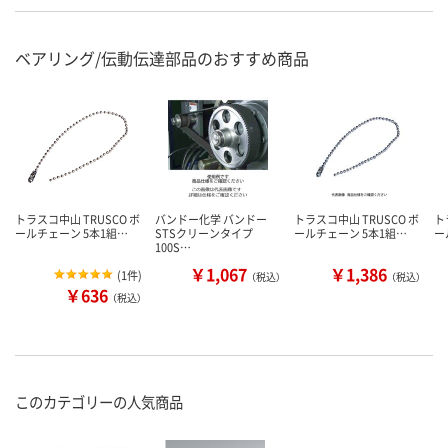
ベアリング/伝動伝達部品のおすすめ商品
トラスコ中山 TRUSCO ボ
バンドー化学 バンドー
トラスコ中山 TRUSCO ボ
ト
ールチェーン 5本1組…
STSクリーンタイプ
ールチェーン 5本1組…
ー
100S…
￥1,067
￥1,386
(
1件
)
（税込）
（税込）
￥636
（税込）
このカテゴリーの人気商品