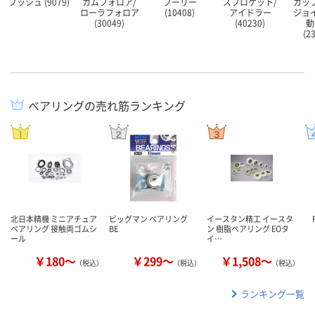
ブッシュ (9079)
カムフォロア/
プーリー
スプロケット/
カッ
ローラフォロア
(10408)
アイドラー
ジョ
(30049)
(40230)
動
(2
ベアリングの売れ筋ランキング
北日本精機 ミニアチュア
ビッグマン ベアリング
イースタン精工 イースタ
ベアリング 接触両ゴムシ
BE
ン 樹脂ベアリング EOタ
ール
イ…
￥180～
￥299～
￥1,508～
（税込）
（税込）
（税込）
ランキング一覧