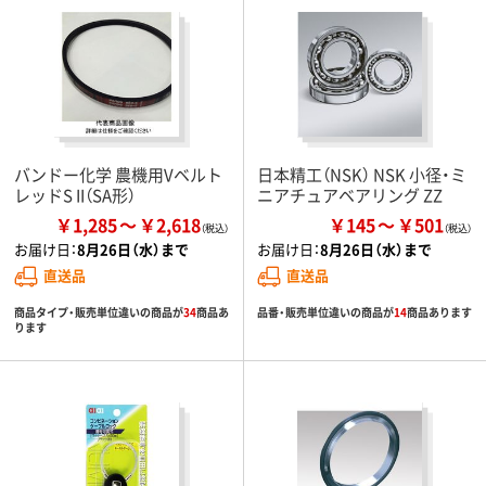
バンドー化学 農機用Vベルト
日本精工（NSK） NSK 小径・ミ
レッドS II（SA形）
ニアチュアベアリング ZZ
￥1,285
￥2,618
￥145
￥501
お届け日：
8月26日（水）まで
お届け日：
8月26日（水）まで
直送品
直送品
商品タイプ・販売単位違いの商品が
34
商品あ
品番・販売単位違いの商品が
14
商品あります
ります