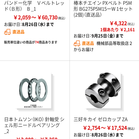
バンドー化学 Ｖベルトレッ
椿本チエイン PXベルト P5M
ド（Ｂ形） B _1
形 BG275P5M15ーW 1セット
(2個)（直送品）
￥2,059
￥60,730
￥4,322
お届け日：
8月26日（水）まで
（税込）
1個あたり ￥2,161
直送品
お届け日：
9月25日（金）まで
販売単位違いの商品が
74
商品あります
直送品
機械部品等取扱店２
からお届け
日本トムソン（IKO） 針軸受 シ
三好キカイ ゼロカップ ZA
ェル形ニードルベアリング
￥2,754
￥17,524
_2
お届け日：
8月26日（水）まで