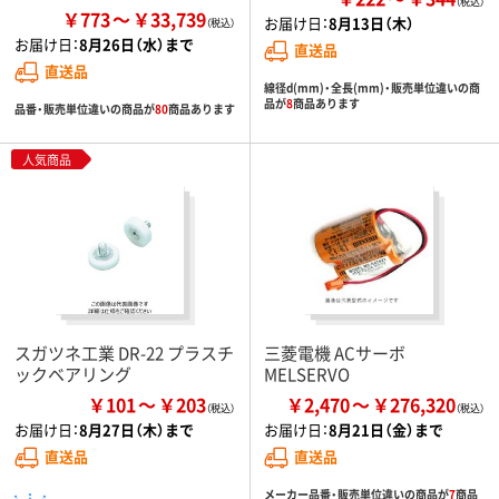
￥773
￥33,739
お届け日：
8月13日（木）
お届け日：
8月26日（水）まで
直送品
直送品
線径d(mm)・全長(mm)・販売単位違いの商
品が
8
商品あります
品番・販売単位違いの商品が
80
商品あります
人気商品
スガツネ工業 DR-22 プラスチ
三菱電機 ACサーボ
ックベアリング
MELSERVO
￥101
￥203
￥2,470
￥276,320
お届け日：
8月27日（木）まで
お届け日：
8月21日（金）まで
直送品
直送品
メーカー品番・販売単位違いの商品が
7
商品