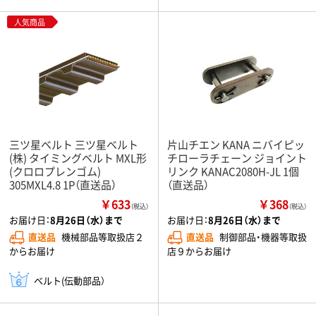
人気商品
三ツ星ベルト 三ツ星ベルト
片山チエン KANA ニバイピッ
(株) タイミングベルト MXL形
チローラチェーン ジョイント
(クロロプレンゴム)
リンク KANAC2080H-JL 1個
305MXL4.8 1P（直送品）
（直送品）
￥633
￥368
（税込）
（税込）
お届け日：
8月26日（水）まで
お届け日：
8月26日（水）まで
直送品
機械部品等取扱店２
直送品
制御部品・機器等取扱
からお届け
店９からお届け
ベルト(伝動部品）