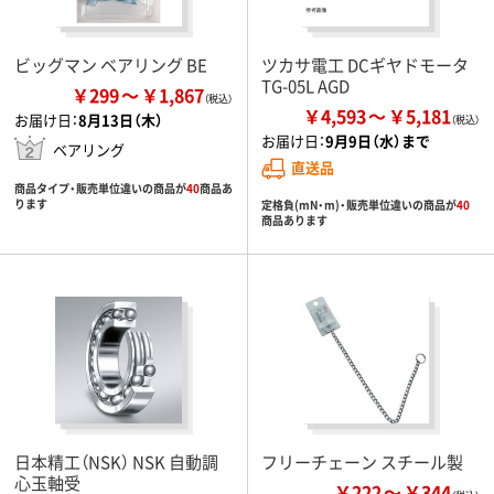
ビッグマン ベアリング BE
ツカサ電工 DCギヤドモータ
TG-05L AGD
￥299
￥1,867
￥4,593
￥5,181
お届け日：
8月13日（木）
お届け日：
9月9日（水）まで
ベアリング
直送品
商品タイプ・販売単位違いの商品が
40
商品あ
ります
定格負(mN・m)・販売単位違いの商品が
40
商品あります
日本精工（NSK） NSK 自動調
フリーチェーン スチール製
心玉軸受
￥222
￥344