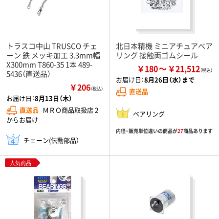
トラスコ中山 TRUSCO チェ
北日本精機 ミニアチュアベア
ーン 鉄 メッキ加工 3.3mm幅
リング 接触両ゴムシール
X300mm T860-35 1本 489-
￥180
￥21,512
5436（直送品）
お届け日：
8月26日（水）まで
￥206
（税込）
直送品
お届け日：
8月13日（木）
直送品
ＭＲＯ商品取扱店２
ベアリング
からお届け
内径・販売単位違いの商品が
27
商品あります
チェーン(伝動部品）
人気商品