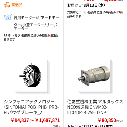
直送品
お届け日：
8月13日（木）
六角対辺(mm)・販売単位違いの商品が
53
商
品あります
汎用モーター/ギアードモー
ター/小型モーター/サーボ
モーター
RPM・トルク・販売単位違いの商品が
2
商品
あります
シンフォニアテクノロジー
住友重機械工業 アルタックス
（SINFONIA） POB・PHB・PRB-
NEO減速機 CNVM02-
H パウダブレーキ_2
5107DR-B-255-J2NP
￥94,837
￥1,687,871
￥80,850
（税込）
お届け日：
8月31日（月）まで