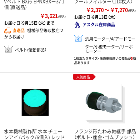
Vベルト BX形 EPNXBXー37 1
ツールフィルター（110枚入）
個（直送品）
￥2,370
￥7,270
￥3,621
お届け日：
8月13日（木）
（税込）
お届け日：
9月15日（火）まで
アスクル在庫商品
直送品
機械部品等取扱店２
からお届け
汎用モーター/ギアードモー
ター/小型モーター/サーボ
ベルト(伝動部品）
モーター
1枚あたりサイズ・販売単位違いの商品が
5
商
品あります
人気商品
水本機械製作所 水本 チェー
フランジ形たわみ軸継手 部品
ンアイ (パック/6個入) レッド
（ボルト・座金・ゴムブッシュ）