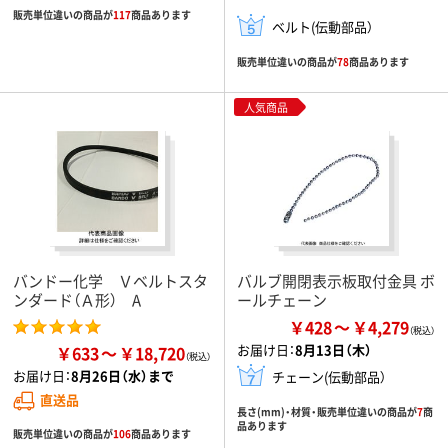
販売単位違いの商品が
117
商品あります
ベルト(伝動部品）
販売単位違いの商品が
78
商品あります
人気商品
バンドー化学 Ｖベルトスタ
バルブ開閉表示板取付金具 ボ
ンダード（Ａ形） A
ールチェーン
￥428
￥4,279
お届け日：
8月13日（木）
￥633
￥18,720
お届け日：
8月26日（水）まで
チェーン(伝動部品）
直送品
長さ(mm)・材質・販売単位違いの商品が
7
商
品あります
販売単位違いの商品が
106
商品あります