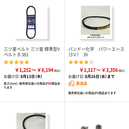
三ツ星ベルト 三ツ星 標準型V
バンドー化学 パワーエース
ベルト B 383
（3Ｖ） 3V
￥1,252
￥6,194
￥1,117
￥3,356
お届け日：
8月13日（木）
お届け日：
8月26日（水）まで
直送品
長さ(mm)・販売単位違いの商品が
69
商品あ
ります
販売単位違いの商品が
6
商品あります