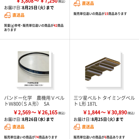
￥3,808
￥7,250
直送品
お届け日：
8月25日（火）まで
販売単位違いの商品が
15
商品あります
直送品
質量(g)参考・販売単位違いの商品が
42
商品
あります
バンドー化学 農機用Ｖベル
三ツ星ベルト タイミングベル
トＷ800（ＳＡ形） SA
ト L形 187L
￥2,569
￥26,165
￥1,844
￥30,890
お届け日：
8月26日（水）まで
お届け日：
8月25日（火）まで
直送品
直送品
販売単位違いの商品が
74
商品あります
販売単位違いの商品が
6
商品あります