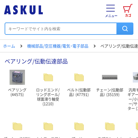
カゴ
メニュー
ホーム
機械部品/空圧機器/電気・電子部品
ベアリング/伝動伝
ベアリング/伝動伝達部品
ベアリング
ロッドエンド/
ベルト(伝動部
チェーン(伝動部
汎用
(44575)
リングボール/
品） (47791)
品） (35159)
ギア
球面滑り軸受
ー/
(1210)
ー/
ター (