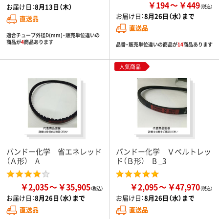
￥194
￥449
お届け日：
8月13日（木）
お届け日：
8月26日（水）まで
直送品
直送品
適合チューブ外径D(mm)・販売単位違いの
商品が
4
商品あります
品番・販売単位違いの商品が
14
商品あります
人気商品
バンドー化学 省エネレッド
バンドー化学 Ｖベルトレッ
（Ａ形） A
ド（Ｂ形） B _3
￥2,035
￥35,905
￥2,095
￥47,970
お届け日：
8月26日（水）まで
お届け日：
8月26日（水）まで
直送品
直送品