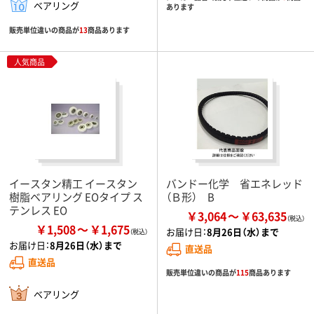
ベアリング
あります
販売単位違いの商品が
13
商品あります
人気商品
イースタン精工 イースタン
バンドー化学 省エネレッド
樹脂ベアリング EOタイプ ス
（Ｂ形） B
テンレス EO
￥3,064
￥63,635
￥1,508
￥1,675
お届け日：
8月26日（水）まで
お届け日：
8月26日（水）まで
直送品
直送品
販売単位違いの商品が
115
商品あります
ベアリング