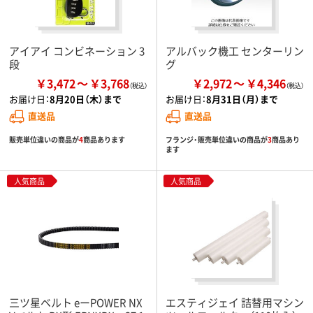
アイアイ コンビネーション 3
アルバック機工 センターリン
段
グ
￥3,472
￥3,768
￥2,972
￥4,346
お届け日：
8月20日（木）まで
お届け日：
8月31日（月）まで
直送品
直送品
販売単位違いの商品が
4
商品あります
フランジ・販売単位違いの商品が
3
商品あり
ます
人気商品
人気商品
三ツ星ベルト eーPOWER NX
エスティジェイ 詰替用マシン