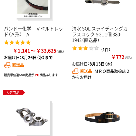
バンドー化学 Ｖベルトレッ
清水 SOL スライディングガ
ド（Ａ形） A
ラスロック SGL 1個 380-
1942（直送品）
（1件）
￥1,141
￥33,625
￥772
お届け日：
8月26日（水）まで
（税込）
お届け日：
8月13日（木）
直送品
直送品
ＭＲＯ商品取扱店２
販売単位違いの商品が
191
商品あります
からお届け
人気商品