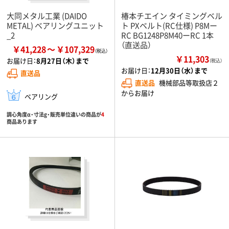
大同メタル工業 (DAIDO
椿本チエイン タイミングベル
METAL) ベアリングユニット
ト PXベルト(RC仕様) P8Mー
_2
RC BG1248P8M40ーRC 1本
（直送品）
￥41,228
￥107,329
￥11,303
お届け日：
8月27日（木）まで
（税込）
お届け日：
12月30日（水）まで
直送品
直送品
機械部品等取扱店２
からお届け
ベアリング
調心角度α・寸法g・販売単位違いの商品が
4
商品あります