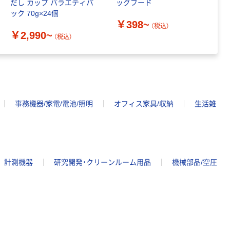
だし カップ バラエティパ
ッグフード
モ
Jekyll Egg（ジキル
ック 70g×24個
ッ
エッグ）星柄Tシャ
￥398~
（税込）
ツ S ホワイト 1個
￥1,045
（税込）
￥2,990~
￥
（税込）
犬用 アルクロース
カゴへ
事務機器/家電/電池/照明
オフィス家具/収納
生活雑
計測機器
研究開発・クリーンルーム用品
機械部品/空圧