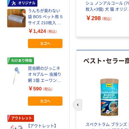
シュ ノンアルコール (7
オリジナル
わけあり特価
枚入×3個) 犬 猫 オリジ
うんちが臭わない
エリエール キミお
ル
袋 BOS ペット用 S
もい パワフル消臭
￥298
（税込）
レ
サイズ 210枚入 増
シート レギュラー
製
量品 1個 クリロン
無香タイプ 大容量
￥1,424
￥1,840
（税込）
（税込）
化成 オリジナル
112枚入 1袋 大王
（わけあり品）
製紙（わけあり品）
カゴへ
カゴへ
ベスト・セラー
わけあり特価
アウトレット
昆虫網のびっこネ
【アウトレット】バ
オ Nブルー 虫捕り
リバリベッド カー
網 1個 エーワン
ル M ダークブラウ
（わけあり品）
ン 1個 猫壱
￥590
￥1,526
（税込）
（税込）
カゴへ
カゴへ
前のスライドへ
アウトレット
アウトレット
スペクトラム ブランズ 
ろ
【アウトレット】
【アウトレット】ソ