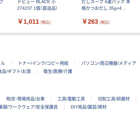
フ
ドビュー BLACK 小
だしスープ 4連パック 本
ツ（女の子男の子共
み ささみ入りまぐ
274237 1個（直送品）
格かつおだし 35g×4
用タイプ）長時間
ろ 国産 70g 4個 ア
4901133863615 1個(4P)
高齢犬にも LL 大
イシア キャットフ
￥850
￥520
（税込）
（税込）
￥1,011
￥263
入（直送品）
（税込）
（税込）
型犬用 5枚 ペット
ード ウェット 缶詰
用 1袋 ユニ・チャ
（わけあり品）
カゴへ
カゴへ
ーム（わけあり品）
イル
トナー/インク/コピー用紙
パソコン/周辺機器/メディア
食品/ギフト/お酒
衛生/医療/介護
物流・現場用品/台車
工具/電動工具
切削工具/研磨材
業服/ワークウェア/安全保護具
DIY用品/園芸/資材