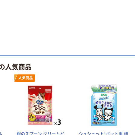
の人気商品
人気商品
ル
銀のスプーン クリームど
シュシュット！ペット用 植