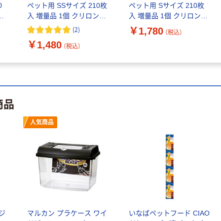
0
ペット用 SSサイズ 210枚
ペット用 Sサイズ 210枚
アウトレット
わけあり特価
ナ
入 増量品 1個 クリロン化
入 増量品 1個 クリロン化
【アウトレット】
スリッカーブラシ
成 オリジナル
成 オリジナル
Jekyll Egg（ジキル
小 高級ソフトタイ
(2)
￥1,780
（税込）
エッグ）星柄タンク
プ 犬猫用 ステンレ
￥1,480
（税込）
S レッド 1個 犬用
ス製 日本製 岡野製
￥1,072
￥960
（税込）
（税込）
アルクロース
作所（わけあり品）
カゴへ
カゴへ
商品
アウトレット
わけあり特価
【アウトレット】ソ
デオトイレ 緑茶
人気商品
ルグラ ミニ裏毛 ス
成分入り １週間消
リングバッグ ネイ
臭・抗菌サンド
ビー 1個 犬用 ペッ
4L（約2ヶ月分）ユ
￥2,970
￥1,245
（税込）
（税込）
ト用 アルクロース
ニ・チャーム（わけ
あり品）
カゴへ
カゴへ
わけあり特価
わけあり特価
ジ
マルカン プラケース ワイ
いなばペットフード CIAO
マナーウェア オム
金缶 猫用 濃厚とろ