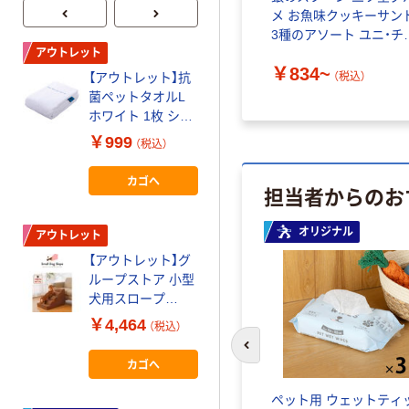
メ お魚味クッキーサン
3種のアソート ユニ・チ
ーム
アウトレット
アウトレット
￥834~
【アウトレット】抗
【アウトレット】マ
（税込）
菌ペットタオルL
ミーのくつした 1
ホワイト 1枚 シー
個 犬用 おもちゃ
ビージャパン
アルクロース
￥999
￥385
（税込）
（税込）
カゴへ
カゴへ
担当者からのお
オリジナル
アウトレット
アウトレット
ー
【アウトレット】グ
【アウトレット】水
ループストア 小型
草ピンセット カー
犬用スロープ
ブ 1個 ジェックス
92376 1台
￥4,464
￥594
（税込）
（税込）
前のスライドへ
カゴへ
カゴへ
ペット用 ウェットティ