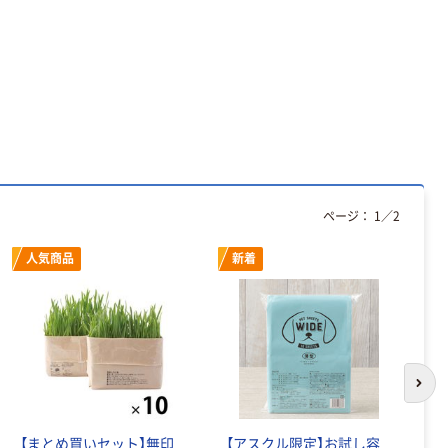
ページ：
1
／
2
人気商品
新着
次の
【まとめ買いセット】無印
【アスクル限定】お試し容
ペ