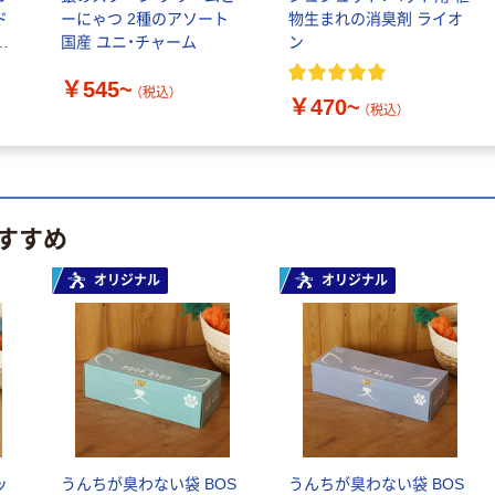
ド
ーにゃつ 2種のアソート
物生まれの消臭剤 ライオ
ャ
国産 ユニ・チャーム
ン
わけあり特価
アウトレット
￥545~
無添加良品 体にや
【アウトレット】犬
（税込）
￥470~
（税込）
さしいガム くるく
用 レインブーツタ
るミニスティック
イプ パウテクト S
120g【オーラルケ
サイズ ダークブラ
￥270
￥2,090
（税込）
（税込）
アガム】ドッグフー
ウン（2個入り）1個
ド 犬 おやつ（わけ
カゴへ
カゴへ
すすめ
あり品）
オリジナル
オリジナル
わけあり特価
わけあり特価
ドギーマン スッキ
おにく生活 猫 ビー
リ麻のつめみがき
フ味 180g（60g×3
猫 爪とぎ（わけあ
袋入）アイシア キ
り品）
ャットフード ウェ
￥397
￥310
（税込）
（税込）
ット パウチ（わけ
あり品）
カゴへ
カゴへ
ッ
うんちが臭わない袋 BOS
うんちが臭わない袋 BOS