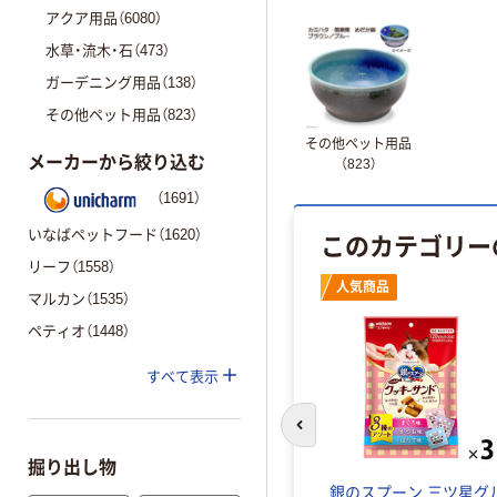
アクア用品（6080）
水草・流木・石（473）
ガーデニング用品（138）
その他ペット用品（823）
その他ペット用品
メーカーから絞り込む
（823）
（1691）
いなばペットフード（1620）
このカテゴリー
リーフ（1558）
人気商品
マルカン（1535）
ペティオ（1448）
すべて表示
前のスライドへ
掘り出し物
銀のスプーン 三ツ星グ