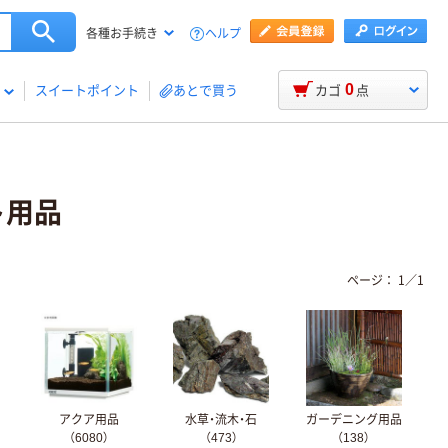
ヘルプ
各種お手続き
0
スイートポイント
あとで買う
カゴ
点
ト用品
ページ：
1
／
1
アクア用品
水草・流木・石
ガーデニング用品
（6080）
（473）
（138）