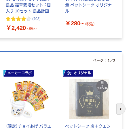
良品 猫草栽培セット 2個
量 ペットシーツ オリジナ
ポ
入り 10セット 良品計画
ル
増
アウトレット
(
208
)
￥280~
￥
【アウトレット】抗
（税込）
￥2,420
（税込）
菌ペットタオルL
ホワイト 1枚 シー
ビージャパン
￥999
（税込）
カゴへ
ページ：
1
／
2
メーカーコラボ
オリジナル
アウトレット
【アウトレット】グ
ループストア 小型
犬用スロープ
92376 1台
￥4,464
（税込）
次の
カゴへ
無
2
（限定）チョイあげ バラエ
ペットシーツ 炭＋クエン