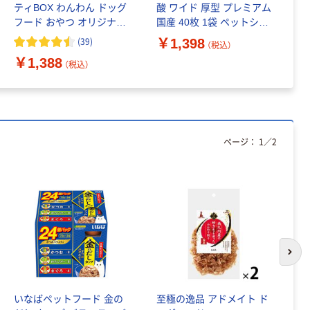
ティBOX わんわん ドッグ
酸 ワイド 厚型 プレミアム
オリジナル
フード おやつ オリジナル
国産 40枚 1袋 ペットシー
￥
うんちが臭わない
限定
ト オリジナル
袋 BOS ペット用 S
(39)
￥1,398
（税込）
サイズ 210枚入 増
￥1,388
（税込）
量品 1個 クリロン
￥1,424
（税込）
化成 オリジナル
（わけあり品）
カゴへ
ページ：
1
／
2
わけあり特価
昆虫網のびっこネ
オ Nブルー 虫捕り
網 1個 エーワン
（わけあり品）
￥590
（税込）
カゴへ
次の
アウトレット
いなばペットフード 金の
至極の逸品 アドメイト ド
香
【アウトレット】