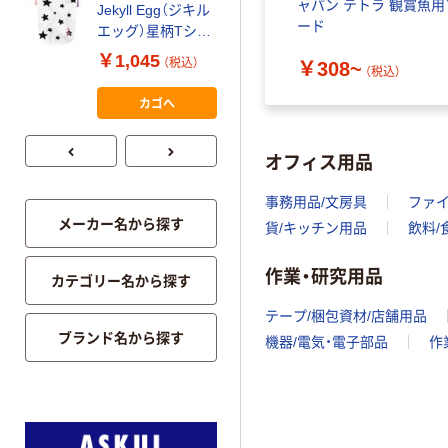
ャパン テトラ 観賞魚用
Jekyll Egg（ジキル
ルグラ ヒッコリー
ード
エッグ）星柄Tシャ
スリングバッグ ベ
ツ S ホワイト 1個
ージュ 1個 犬用 ペ
￥1,045
￥4,158
（税込）
（税込）
￥308~
（税込）
詰
犬用 アルクロース
ット用 アルクロー
ス
カゴへ
カゴへ
オフィス用品
事務用品/文房具
ファ
メーカー名から探す
貨/キッチン用品
飲料/
作業・研究用品
カテゴリー名から探す
テープ/梱包資材/店舗用品
ブランド名から探す
機器/電気・電子部品
作