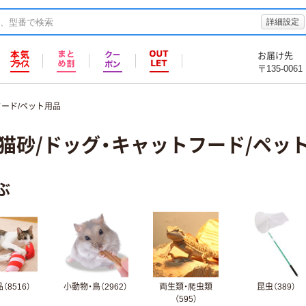
詳細設定
お届け先
〒135-0061
フード/ペット用品
猫砂/ドッグ・キャットフード/ペッ
ぶ
（8516）
小動物・鳥（2962）
両生類・爬虫類
昆虫（389）
（595）