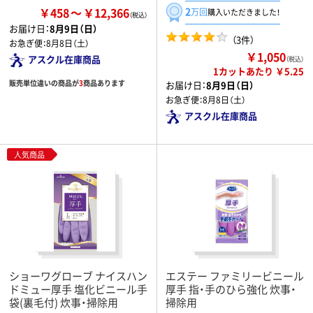
￥458
￥12,366
2
万回
購入いただきました！
お届け日：
8月9日（日）
（3件）
お急ぎ便：
8月8日（土）
￥1,050
アスクル在庫商品
（税込）
1カットあたり ￥5.25
販売単位違いの商品が
3
商品あります
お届け日：
8月9日（日）
お急ぎ便：
8月8日（土）
アスクル在庫商品
人気商品
ショーワグローブ ナイスハン
エステー ファミリービニール
ドミュー厚手 塩化ビニール手
厚手 指・手のひら強化 炊事・
袋(裏毛付) 炊事・掃除用
掃除用