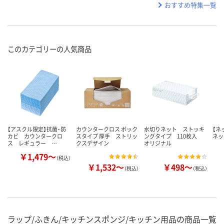
おすすめ特集一覧
このカテゴリーの人気商品
【アスクル限定】抗菌・防
カウンタークロス ボック
水切りネット ストッキ
【ネ
カビ カウンタークロ
スタイプ 厚手 ストリッ
ングタイプ 110枚入
ネッ
ス レギュラー …
クスデザイン
オリジナル
￥1,479～
（税込）
￥1,532～
￥498～
（税込）
（税込）
ラップ/ふきん/キッチンスポンジ/キッチン用品の商品一覧