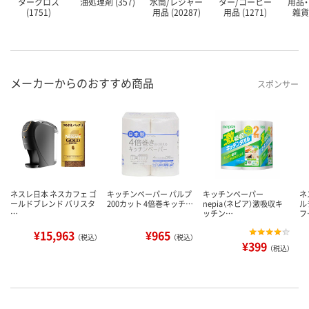
タークロス
油処理剤 (357)
水筒/レジャー
ター/コーヒー
用品
(1751)
用品 (20287)
用品 (1271)
雑貨 
メーカーからのおすすめ商品
スポンサー
ネスレ日本 ネスカフェ ゴ
キッチンペーパー パルプ
キッチンペーパー
ネ
ールドブレンド バリスタ
200カット 4倍巻キッチ…
nepia（ネピア）激吸収キ
ル
…
ッチン…
フ
¥15,963
¥965
（税込）
（税込）
¥399
（税込）