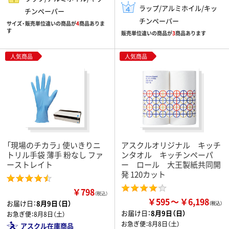
ラップ/アルミホイル/キッ
チンペーパー
チンペーパー
サイズ・販売単位違いの商品が
4
商品ありま
す
販売単位違いの商品が
3
商品あります
人気商品
人気商品
「現場のチカラ」 使いきりニ
アスクルオリジナル キッチ
トリル手袋 薄手 粉なし ファ
ンタオル キッチンペーパ
ーストレイト
ー ロール 大王製紙共同開
発 120カット
￥798
（税込）
￥595
￥6,198
お届け日：
8月9日（日）
お届け日：
8月9日（日）
お急ぎ便：
8月8日（土）
お急ぎ便：
8月8日（土）
アスクル在庫商品