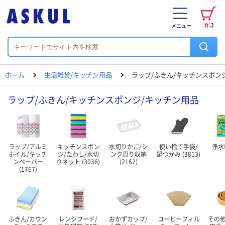
カゴ
メニュー
ホーム
生活雑貨/キッチン用品
ラップ/ふきん/キッチンスポン
ラップ/ふきん/キッチンスポンジ/キッチン用品
ラップ/アルミ
キッチンスポン
水切りかご/シ
使い捨て手袋/
浄水器
ホイル/キッチ
ジ/たわし/水切
ンク周り収納
鍋つかみ (3813)
ンペーパー
りネット (3036)
(2162)
(1767)
ふきん/カウン
レンジフード/
おかずカップ/
コーヒーフィル
その