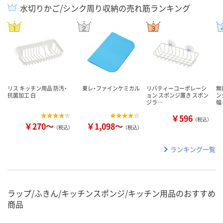
水切りかご/シンク周り収納の売れ筋ランキング
リス キッチン用品 防汚・
東レ・ファインケミカル
リバティーコーポレーシ
無
抗菌加工 白
ョン スポンジ置き スポン
ン
ジラ…
幅
￥596
（税込）
￥270～
￥1,098～
（税込）
（税込）
ランキング一覧
ラップ/ふきん/キッチンスポンジ/キッチン用品のおすすめ
商品