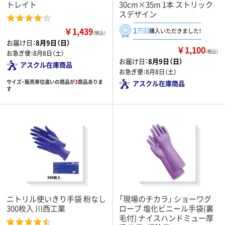
トレイト
30cm×35m 1本 ストリック
スデザイン
￥1,439
1
万回
購入いただきました！
（税込）
お届け日：
8月9日（日）
￥1,100
（税込）
お急ぎ便：
8月8日（土）
お届け日：
8月9日（日）
アスクル在庫商品
お急ぎ便：
8月8日（土）
サイズ・販売単位違いの商品が
3
商品ありま
アスクル在庫商品
す
ニトリル使いきり手袋 粉なし
「現場のチカラ」 ショーワグ
300枚入 川西工業
ローブ 塩化ビニール手袋(裏
毛付) ナイスハンドミュー厚