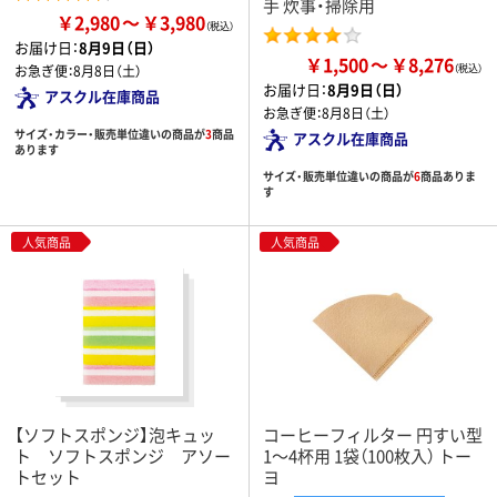
手 炊事・掃除用
￥2,980
￥3,980
お届け日：
8月9日（日）
￥1,500
￥8,276
お急ぎ便：
8月8日（土）
お届け日：
8月9日（日）
アスクル在庫商品
お急ぎ便：
8月8日（土）
サイズ・カラー・販売単位違いの商品が
3
商品
アスクル在庫商品
あります
サイズ・販売単位違いの商品が
6
商品ありま
す
人気商品
人気商品
【ソフトスポンジ】泡キュッ
コーヒーフィルター 円すい型
ト ソフトスポンジ アソー
1～4杯用 1袋（100枚入） トー
トセット
ヨ