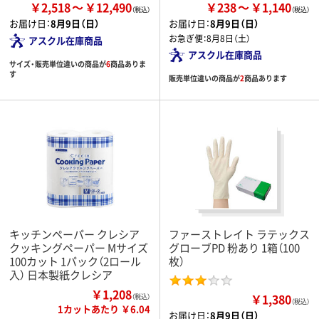
￥2,518
￥12,490
￥238
￥1,140
お届け日：
8月9日（日）
お届け日：
8月9日（日）
お急ぎ便：
8月8日（土）
アスクル在庫商品
アスクル在庫商品
サイズ・販売単位違いの商品が
6
商品ありま
す
販売単位違いの商品が
2
商品あります
キッチンペーパー クレシア
ファーストレイト ラテックス
クッキングペーパー Mサイズ
グローブPD 粉あり 1箱（100
100カット 1パック（2ロール
枚）
入） 日本製紙クレシア
￥1,208
￥1,380
（税込）
（税込）
1カットあたり ￥6.04
お届け日：
8月9日（日）