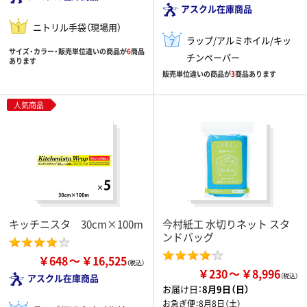
アスクル在庫商品
ニトリル手袋（現場用）
ラップ/アルミホイル/キッ
サイズ・カラー・販売単位違いの商品が
6
商品
チンペーパー
あります
販売単位違いの商品が
3
商品あります
人気商品
キッチニスタ 30cm×100m
今村紙工 水切りネット スタ
ンドバッグ
￥648
￥16,525
￥230
￥8,996
アスクル在庫商品
お届け日：
8月9日（日）
お急ぎ便：
8月8日（土）