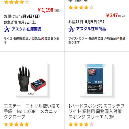
￥1,198
（税込）
￥247
お届け日：
8月9日（日）
（税込）
お届け日：
8月9日（日）
お急ぎ便：
8月8日（土）
アスクル在庫商品
アスクル在庫商品
サイズ・カラー・販売単位違いの商品が
4
商品
サイズ・販売単位違いの商品が
3
商品ありま
あります
す
エステー ニトリル使い捨て
【ハードスポンジ】スコッチブ
手袋 No.1100R メカニッ
ライト 業務用 異物混入対策
クグローブ
スポンジ スリーエム 3M