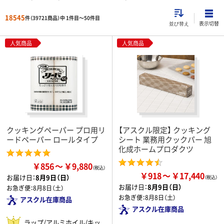
18545
件（39721商品）中 1件目～
50
件目
表示切替
並び替え
人気商品
人気商品
クッキングペーパー プロ用リ
【アスクル限定】 クッキング
ードペーパー ロールタイプ
シート 業務用クックパー 旭
化成ホームプロダクツ
￥856
￥9,880
￥918
￥17,440
お届け日：
8月9日（日）
お届け日：
8月9日（日）
お急ぎ便：
8月8日（土）
お急ぎ便：
8月8日（土）
アスクル在庫商品
アスクル在庫商品
ラップ/アルミホイル/キッ