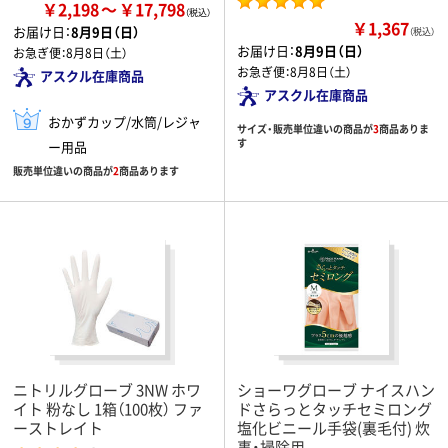
￥2,198
￥17,798
￥1,367
お届け日：
8月9日（日）
（税込）
お届け日：
8月9日（日）
お急ぎ便：
8月8日（土）
お急ぎ便：
8月8日（土）
アスクル在庫商品
アスクル在庫商品
おかずカップ/水筒/レジャ
サイズ・販売単位違いの商品が
3
商品ありま
す
ー用品
販売単位違いの商品が
2
商品あります
ニトリルグローブ 3NW ホワ
ショーワグローブ ナイスハン
イト 粉なし 1箱（100枚） ファ
ドさらっとタッチセミロング
ーストレイト
塩化ビニール手袋(裏毛付) 炊
事・掃除用