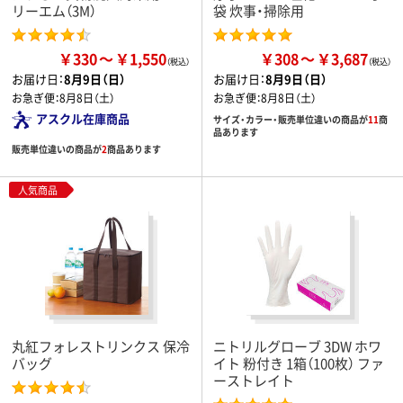
リーエム（3M）
袋 炊事・掃除用
￥330
￥1,550
￥308
￥3,687
お届け日：
8月9日（日）
お届け日：
8月9日（日）
お急ぎ便：
8月8日（土）
お急ぎ便：
8月8日（土）
アスクル在庫商品
サイズ・カラー・販売単位違いの商品が
11
商
品あります
販売単位違いの商品が
2
商品あります
人気商品
丸紅フォレストリンクス 保冷
ニトリルグローブ 3DW ホワ
バッグ
イト 粉付き 1箱（100枚） ファ
ーストレイト