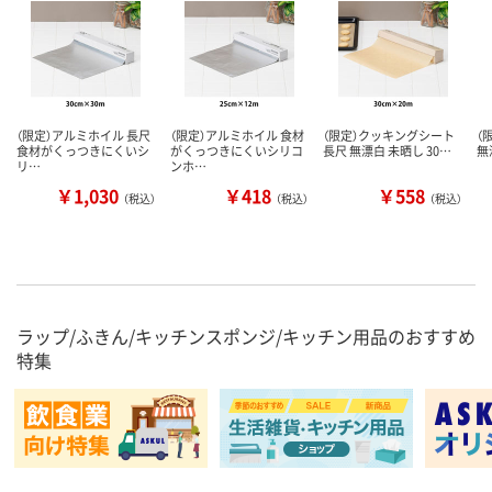
（限定）アルミホイル 長尺
（限定）アルミホイル 食材
（限定）クッキングシート
（
食材がくっつきにくいシ
がくっつきにくいシリコ
長尺 無漂白 未晒し 30…
無
リ…
ンホ…
￥1,030
￥418
￥558
（税込）
（税込）
（税込）
ラップ/ふきん/キッチンスポンジ/キッチン用品のおすすめ
特集