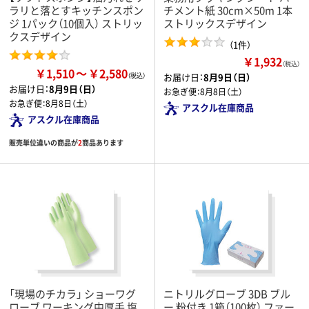
ラリと落とすキッチンスポン
チメント紙 30cm×50m 1本
ジ 1パック（10個入） ストリッ
ストリックスデザイン
クスデザイン
（1件）
￥1,932
（税込）
￥1,510
￥2,580
お届け日：
8月9日（日）
お届け日：
8月9日（日）
お急ぎ便：
8月8日（土）
お急ぎ便：
8月8日（土）
アスクル在庫商品
アスクル在庫商品
販売単位違いの商品が
2
商品あります
「現場のチカラ」 ショーワグ
ニトリルグローブ 3DB ブル
ローブ ワーキング中厚手 塩
ー 粉付き 1箱（100枚） ファー