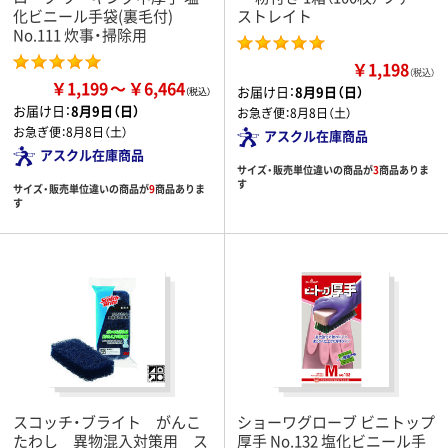
化ビニール手袋(裏毛付)
ストレイト
No.111 炊事・掃除用
￥1,198
（税込）
￥1,199
￥6,464
お届け日：
8月9日（日）
お届け日：
8月9日（日）
お急ぎ便：
8月8日（土）
お急ぎ便：
8月8日（土）
アスクル在庫商品
アスクル在庫商品
サイズ・販売単位違いの商品が
3
商品ありま
す
サイズ・販売単位違いの商品が
9
商品ありま
す
スコッチ・ブライト がんこ
ショーワグローブ ビニトップ
たわし 異物混入対策用 ス
厚手 No.132 塩化ビニール手