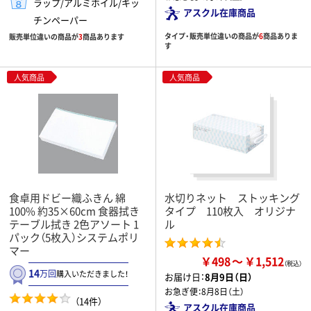
ラップ/アルミホイル/キッ
アスクル在庫商品
チンペーパー
タイプ・販売単位違いの商品が
6
商品ありま
販売単位違いの商品が
3
商品あります
す
人気商品
人気商品
食卓用ドビー織ふきん 綿
水切りネット ストッキング
100% 約35×60cm 食器拭き
タイプ 110枚入 オリジナ
テーブル拭き 2色アソート 1
ル
パック（5枚入）システムポリ
マー
￥498
￥1,512
14
万回
購入いただきました！
お届け日：
8月9日（日）
お急ぎ便：
8月8日（土）
（14件）
アスクル在庫商品