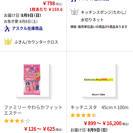
￥798
（税込）
1枚あたり ￥159.6
キッチンスポンジ/たわし/
お届け日：
8月9日（日）
水切りネット
お急ぎ便：
8月8日（土）
規格・販売単位違いの商品が
6
商品あります
アスクル在庫商品
ふきん/カウンタークロス
ファミリー やわらかフィット
キッチニスタ 45cm×100m
エステー
￥899
￥16,200
￥126
￥625
お届け日：
8月9日（日）