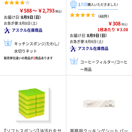
1
万回
購入いただきました！
￥588
￥2,793
（48件）
お届け日：
8月9日（日）
￥308
お急ぎ便：
8月8日（土）
（税込）
1枚あたり ￥3.08
アスクル在庫商品
お届け日：
8月9日（日）
お急ぎ便：
8月8日（土）
キッチンスポンジ/たわし/
アスクル在庫商品
水切りネット
販売単位違いの商品が
2
商品あります
コーヒーフィルター/コーヒ
ー用品
【ソフトスポンジ】油汚れをサ
業務用クッキングシート パー