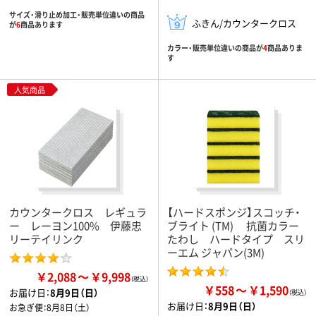
サイズ・滑り止め加工・販売単位違いの商品
ふきん/カウンタークロス
が
6
商品あります
カラー・販売単位違いの商品が
4
商品ありま
す
人気商品
カウンタークロス レギュラ
【ハードスポンジ】スコッチ・
ー レーヨン100% 伊藤忠
ブライト (TM) 抗菌カラー
リーテイリンク
たわし ハードタイプ スリ
ーエム ジャパン(3M)
￥2,088
￥9,998
￥558
￥1,590
お届け日：
8月9日（日）
お届け日：
8月9日（日）
お急ぎ便：
8月8日（土）