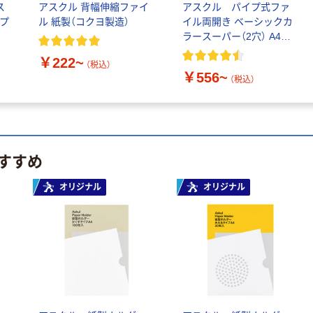
ス
アスクル 背幅伸縮ファイ
アスクル パイプ式ファ
プ
ル 紙製（コクヨ製造）
イル両開き ベーシックカ
期間限定価格
わけあり特価
ラースーパー（2穴） A4タ
天馬 ワークイ
クリヤーブック 差
テ
￥222~
ン M クリア
し替え式 30穴 A4
（税込）
￥556~
4904746425188
タテ 35ポケット
（税込）
1セット（9個）
背幅50mm 黄緑
￥8,177
￥1,079
（税込）
（税込）
G3803-6 リヒトラ
ブ（わけあり品）
カゴへ
カゴへ
すすめ
わけあり特価
期間限定価格
オリジナル
オリジナル
リヒトラブ リン
【収納ボックス】 天
グファイル B4ヨ
馬 Profix（プロフィ
コ 背幅36mm
ックス） プロフィ
青 F875U（わけあ
ックス カバコ
￥477
￥2,571
（税込）
（税込）
り品）
4904746074843 1
個
カゴへ
カゴへ
わけあり特価
オリジナル