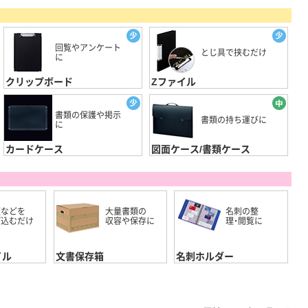
回覧やアンケート
とじ具で挟むだけ
に
クリップボード
Zファイル
書類の保護や掲示
書類の持ち運びに
に
カードケース
図面ケース/書類ケース
類などを
大量書類の
名刺の整
げ込むだけ
収容や保存に
理・閲覧に
イル
文書保存箱
名刺ホルダー