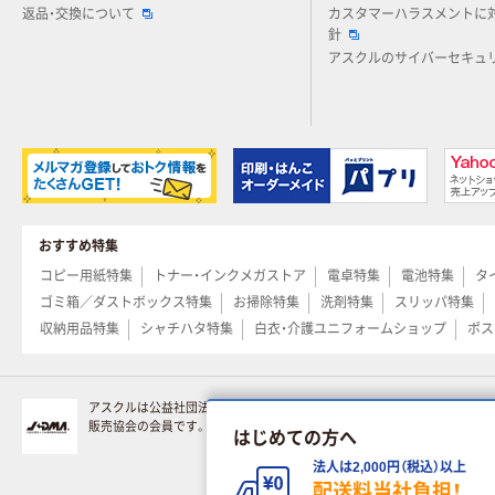
返品・交換について
カスタマーハラスメントに
針
アスクルのサイバーセキュ
おすすめ特集
コピー用紙特集
トナー・インクメガストア
電卓特集
電池特集
タ
ゴミ箱／ダストボックス特集
お掃除特集
洗剤特集
スリッパ特集
収納用品特集
シャチハタ特集
白衣・介護ユニフォームショップ
ポス
アスクルは公益社団法人日本通信
アスクルは情報セキュ
販売協会の会員です。
ジメントシステムの国
はじめての方へ
る「ISO 27001」の認
ます。
法人は2,000円（税込）以上
配送料当社負担！