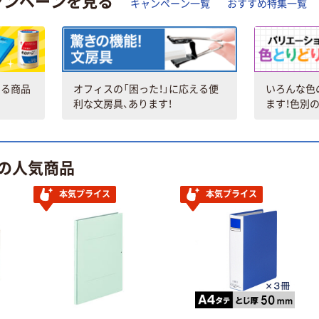
ャンペーンを見る
キャンペーン一覧
おすすめ特集一覧
ける商品
オフィスの「困った！」に応える便
いろんな色
利な文房具、あります！
ます！色別の
の人気商品
本気プライス
本気プライス
アウトレット
期間限定価格
【アウトレット】シ
【引き出し収納】
ンビ メニューブッ
天馬 フィッツケ
クLSー11 黒
ース 53ー44M ホ
PAA8803 1個
ワイト/クリア 幅
￥2,574
￥3,300
（税込）
（税込）
44.0×奥行53.0×高
さ23.0cm 1個
カゴへ
カゴへ