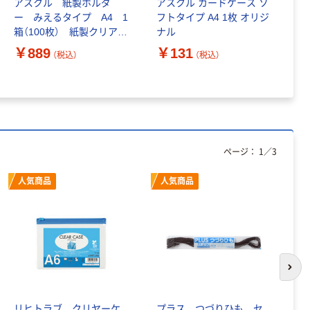
アスクル 紙製ホルダ
アスクル カードケース ソ
M
アスクル ボック
ー みえるタイプ A4 1
フトタイプ A4 1枚 オリジ
グ
スファイル A4ヨ
箱（100枚） 紙製クリアホ
ナル
ル
コ 頑丈設計 フ
ルダー オリジナル
ク
￥889
￥131
（税込）
（税込）
タ付 背幅
っ
￥1,220
（税込）
￥
150mm 1袋（5冊
オ
入） オリジナル（わ
カゴへ
けあり品）
アウトレット
ページ：
1
／
3
【アウトレット】ナ
カバヤシ フォトラ
人気商品
人気商品
ンク フレームケー
ス アルバム L判 60
￥501
（税込）
枚 すみっコぐらし
A柄 A-FTPC-204-1
カゴへ
1冊
次の
リヒトラブ クリヤーケ
プラス つづりひも セ
リ