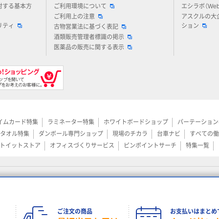
対する基本方
ご利用環境について
エシラボ（We
ご利用上の注意
アスクルの大
リティ
ション
古物営業法に基づく表記
酒類販売管理者標識の掲示
医薬品の販売に関する表示
イムカード特集
ラミネーター特集
ホワイトボードショップ
パーテーション
タオル特集
ダンボール専門ショップ
現場のチカラ
台車ナビ
すべての働
トイットストア
オフィスづくりサービス
ピンポイントサーチ
特集一覧
リティマネ
際規格であ
証を取得してい
ご注文の商品
お支払いはまとめ