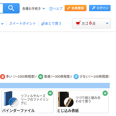
ヘルプ
各種お手続き
0
スイートポイント
あとで買う
カゴ
点
多い （～1000枚程度）/
普通（～300枚程度）/
少ない（～100枚程度）
リフィルやルーズ
つづり紐と組み合
リーフのファイリン
わせて使う
グに
バインダーファイル
とじ込み表紙