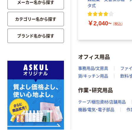
メーカー名から探す
mm ア
型 A4 アスクル ファ
タ式
タイル
イル
カテゴリー名から探す
￥2,040~
（税込）
￥125~
（税込）
ブランド名から探す
オフィス用品
事務用品/文房具
ファ
貨/キッチン用品
飲料/
作業・研究用品
テープ/梱包資材/店舗用品
機器/電気・電子部品
作