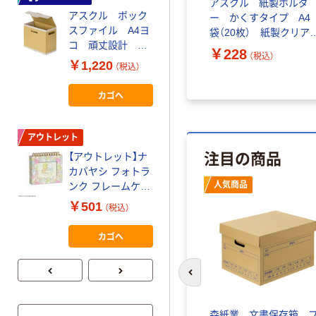
ーファイル
Matakulルーパーファイル
アスクル 紙製ホルダ
共
アスクル ボック
【収納ボックス】 天
じ 名刺ス
A4タテ 100枚とじ 名刺ス
ー かくすタイプ A4
スファイル A4ヨ
馬 PRX プロフィッ
袋（5冊
リット入り インディゴブ
袋（20枚） 紙製クリア
ー
コ 頑丈設計 フ
クス カバコ スリム
ルー 1袋（5冊入） オリジナ
ルダー オリジナル
￥585
￥228
（税込）
（税込）
タ付 背幅
(M)
ル
￥1,220
￥1,712
（税込）
（税込）
150mm 1袋（5冊
4904746078049 1
入） オリジナル（わ
個
カゴへ
カゴへ
けあり品）
アウトレット
わけあり特価
注目の商品
【アウトレット】ナ
キングジム FV ク
カバヤシ フォトラ
リアーフアイル(透
オリジナル
人気商品
ンク フレームケー
明)40Pネイビー
ス アルバム L判 60
FV166TWネイ 1冊
￥501
￥571
（税込）
（税込）
枚 すみっコぐらし
（わけあり品）
A柄 A-FTPC-204-1
カゴへ
カゴへ
1冊
前のスライドへ
ファイル
クリアホルダー 超薄
森紙業 文書保存箱 