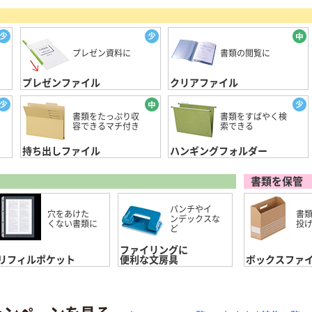
プレゼン資料に
書類の閲覧に
プレゼンファイル
クリアファイル
書類をたっぷり収
書類をすばやく検
容できるマチ付き
索できる
持ち出しファイル
ハンギングフォルダー
書類を保管
パンチやイ
穴をあけた
書
ンデックスな
くない書類に
投
ど
ファイリングに
リフィル
ポケット
便利な文房具
ボックス
ファ