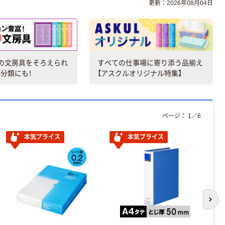
更新：2026年08月04日
の文房具をそろえられ
すべての仕事場に寄り添う品揃え
分類にも！
【アスクルオリジナル特集】
ページ：
1
／
6
本気プライス
本気プライス
アウトレット
【アウトレット】プ
ラス イトオシ ツイ
ンリング型ファイ
ル A4 2ポケットタ
￥445
（税込）
イプ イエロー
次の
91822 1冊 A5サイ
カゴへ
ズ対応