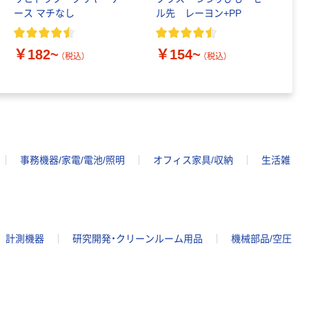
ース マチなし
ル先 レーヨン+PP
穴
4
ス
￥182~
￥154~
（税込）
（税込）
￥
事務機器/家電/電池/照明
オフィス家具/収納
生活雑
計測機器
研究開発・クリーンルーム用品
機械部品/空圧