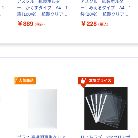
アスクル 紙製ホルダ
アスクル 紙製ホルダ
コクヨ リングファ
コクヨ アスクル 共
 1
ー かくすタイプ A4 1
ー みえるタイプ A4 1
イル スリムスタイ
同企画 フラットフ
ホ
箱（100枚） 紙製クリアホ
袋（20枚） 紙製クリアホ
ル（ワンタッチ開閉
ァイル PPラミネー
ルダー オリジナル
ルダー オリジナル
￥889
￥228
（税込）
（税込）
リング） A4タテ 丸
ト A4ヨコ ピンク
￥390
￥635
（税込）
（税込）
型2穴 背幅33mm
10冊 オリジナル
220枚とじ黄フ-
（わけあり品）
カゴへ
カゴへ
URFC4（わけあり
品）
アウトレット
アウトレット
【アウトレット】再
【アウトレット】サ
値下げ サンコープ
クラクレパス 作品
人気商品
本気プライス
ラスチック ブライ
思い出ボックス小
トアミコンM
ホワイト TFX-
￥620
￥1,057
（税込）
（税込）
42226 1個
S#50 1冊
カゴへ
カゴへ
フ
プラス 高透明再生クリア
リヒトラブ 2穴クリアポ