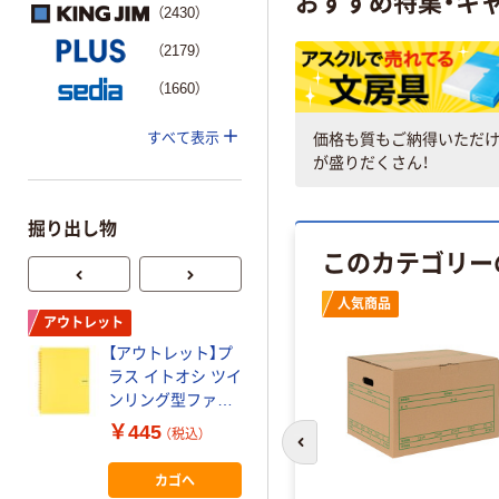
おすすめ特集・キ
（2430）
（2179）
（1660）
価格も質もご納得いただ
すべて表示
が盛りだくさん！
掘り出し物
このカテゴリー
オリジナル
人気商品
アウトレット
期間限定価格
【アウトレット】プ
【収納ボックス】 天
ラス イトオシ ツイ
馬 PRX プロフィッ
ンリング型ファイ
クス カバコ ワイド
ル A4 2ポケットタ
(M)
￥445
￥12,958
（税込）
（税込）
イプ イエロー
4904746078094 1
前のスライドへ
91822 1冊 A5サイ
箱（5個入）
カゴへ
カゴへ
ズ対応