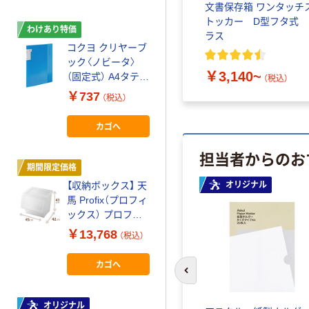
メント
フラットファイル PPラミ
文書保存箱 ワンタッチ
ネート（コクヨ製造） A4サ
トッカー D型フタ式 
わけあり特価
期間限定価格
イズ アスクル
ラス
コクヨ クリヤーブ
【引き出し収納】
ック〈ノビータ〉
天馬 フィッツケ
￥582~
￥3,140~
（固定式） A4タテ
ース 53ー30L ホ
（税込）
（税込）
40ポケット ライ
ワイト/クリア 幅
￥737
￥7,520
（税込）
（税込）
トブルー ラ-
30.0×奥行53.0×高
NV40LB 1冊（わ
さ30.0cm 1セッ
カゴへ
カゴへ
けあり品）
ト（1個×3）
担当者からのお
期間限定価格
オリジナル
オリジナル
オリジナル
【収納ボックス】 天
【アウトレット】収
馬 Profix（プロフィ
納バスケット ミ
ックス） プロフィ
ニ ハンドル付バス
ックス カバコ
ケット ダークグレ
￥13,768
￥231
（税込）
（税込）
4904746074843 1
ー 幅16.7×奥行
箱（6個入）
25×高さ9.9cm １
カゴへ
カゴへ
セット（２個） オリ
前のスライドへ
ジナル
オリジナル
期間限定価格