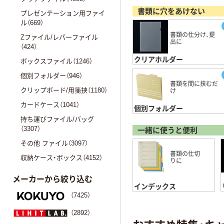
書類に穴をあけない
プレゼンテーション用ファイ
ル（669）
書類の仕分け、提
Zファイル/レバーファイル
出に
（424）
クリアホルダー
ボックスファイル（1246）
個別フォルダー（946）
書類を間に挟むだ
クリップボード/用箋挟（1180）
け
カードケース（1041）
個別フォルダー
持ち運びファイル/バッグ
（3307）
一緒に使うと便利
その他 ファイル（3097）
書類の仕切
収納ケース・ボックス（4152）
りに
メーカーから絞り込む
インデックス
（7425）
（2892）