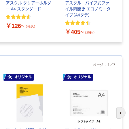
アスクル クリアーホルダ
アスクル パイプ式ファ
ア
ー A4 スタンダード
イル両開き エコノミータ
ポ
わけあり特価
イプ（A4タテ）
さ
コクヨ クリヤーブ
￥126~
ック〈ノビータ〉
（税込）
￥405~
￥
（固定式） A4タテ
（税込）
40ポケット ライ
￥737
（税込）
トブルー ラ-
NV40LB 1冊（わ
カゴへ
けあり品）
ページ：
1
／
2
期間限定価格
オリジナル
オリジナル
【収納ボックス】 天
馬 Profix（プロフィ
ックス） プロフィ
ックス カバコ
￥13,768
（税込）
4904746074843 1
箱（6個入）
カゴへ
次の
オリジナル