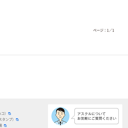
ページ：
1
／
1
ハコ）
スタンプ）
場