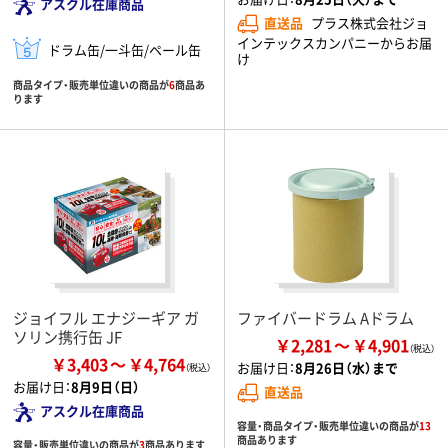
アスクル在庫商品
直送品
プラス株式会社ジョ
インテックスカンパニーからお届
ドラム缶/一斗缶/ペール缶
け
商品タイプ・販売単位違いの商品が
6
商品あ
ります
ジョイフル エナジーギア ガ
ファイバードラム Aドラム
ソリン携行缶 JF
￥2,281
￥4,901
￥3,403
￥4,764
お届け日：
8月26日（水）まで
お届け日：
8月9日（日）
直送品
アスクル在庫商品
容量・商品タイプ・販売単位違いの商品が
13
商品あります
容量・販売単位違いの商品が
3
商品あります