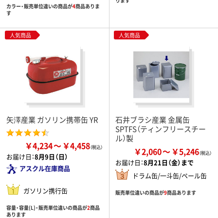
ります
カラー・販売単位違いの商品が
4
商品ありま
す
人気商品
人気商品
矢澤産業 ガソリン携帯缶 YR
石井ブラシ産業 金属缶
SPTFS（ティンフリースチー
ル）製
￥4,234
￥4,458
￥2,060
￥5,246
お届け日：
8月9日（日）
お届け日：
8月21日（金）まで
アスクル在庫商品
ドラム缶/一斗缶/ペール缶
ガソリン携行缶
販売単位違いの商品が
9
商品あります
容量・容量(L)・販売単位違いの商品が
2
商品
あります