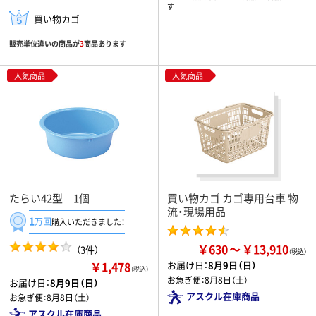
す
買い物カゴ
販売単位違いの商品が
3
商品あります
人気商品
人気商品
たらい42型 1個
買い物カゴ カゴ専用台車 物
流・現場用品
1
万回
購入いただきました！
￥630
￥13,910
（3件）
￥1,478
お届け日：
8月9日（日）
（税込）
お急ぎ便：
8月8日（土）
お届け日：
8月9日（日）
アスクル在庫商品
お急ぎ便：
8月8日（土）
アスクル在庫商品