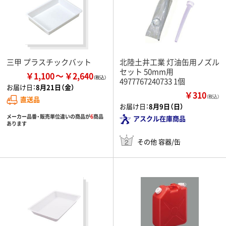
三甲 プラスチックバット
北陸土井工業 灯油缶用ノズル
セット 50mm用
￥1,100
￥2,640
4977767240733 1個
お届け日：
8月21日（金）
￥310
（税込）
直送品
お届け日：
8月9日（日）
メーカー品番・販売単位違いの商品が
6
商品
アスクル在庫商品
あります
その他 容器/缶