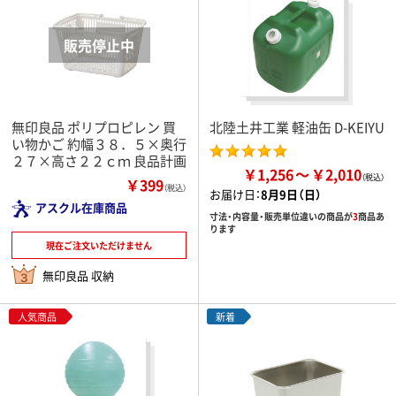
無印良品 ポリプロピレン 買
北陸土井工業 軽油缶 D-KEIYU
い物かご 約幅３８．５×奥行
２７×高さ２２ｃｍ 良品計画
￥1,256
￥2,010
￥399
（税込）
お届け日：
8月9日（日）
アスクル在庫商品
寸法・内容量・販売単位違いの商品が
3
商品あ
ります
現在ご注文いただけません
無印良品 収納
人気商品
新着