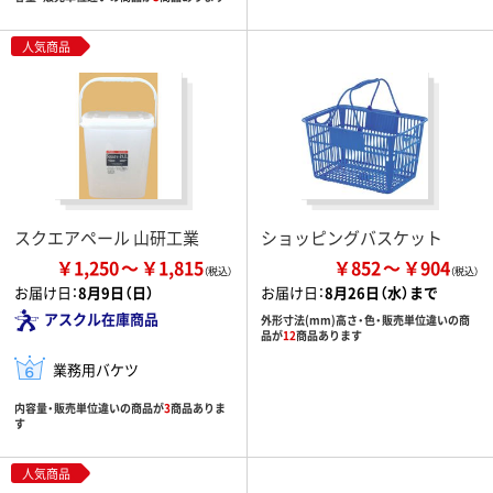
人気商品
スクエアペール 山研工業
ショッピングバスケット
￥1,250
￥1,815
￥852
￥904
お届け日：
8月9日（日）
お届け日：
8月26日（水）まで
アスクル在庫商品
外形寸法(mm)高さ・色・販売単位違いの商
品が
12
商品あります
業務用バケツ
内容量・販売単位違いの商品が
3
商品ありま
す
人気商品