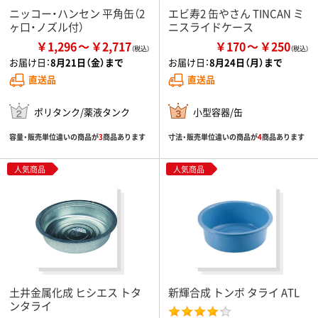
ニッコー・ハンセン 平角缶（2
エビ寿2 缶やさん TINCAN ミ
ヶ口・ノズル付）
ニスライドケース
￥1,296
￥2,717
￥170
￥250
お届け日：
8月21日（金）まで
お届け日：
8月24日（月）まで
直送品
直送品
ポリタンク/薬液タンク
小型容器/缶
容量・販売単位違いの商品が
3
商品あります
寸法・販売単位違いの商品が
4
商品あります
人気商品
人気商品
土井金属化成 ヒシエス トタ
新輝合成 トンボ タライ ATL
ンタライ