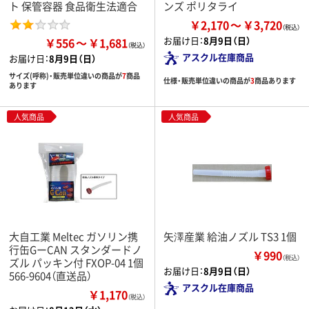
ト 保管容器 食品衛生法適合
ンズ ポリタライ
￥2,170
￥3,720
お届け日：
8月9日（日）
￥556
￥1,681
アスクル在庫商品
お届け日：
8月9日（日）
サイズ(呼称)・販売単位違いの商品が
7
商品
仕様・販売単位違いの商品が
3
商品あります
あります
人気商品
人気商品
大自工業 Meltec ガソリン携
矢澤産業 給油ノズル TS3 1個
行缶GーCAN スタンダードノ
￥990
（税込）
ズル パッキン付 FXOP-04 1個
お届け日：
8月9日（日）
566-9604（直送品）
アスクル在庫商品
￥1,170
（税込）