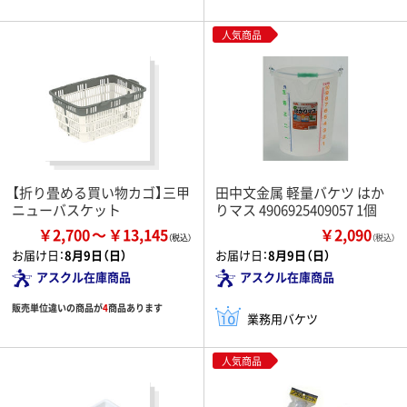
人気商品
【折り畳める買い物カゴ】三甲
田中文金属 軽量バケツ はか
ニューバスケット
りマス 4906925409057 1個
￥2,700
￥13,145
￥2,090
（税込）
お届け日：
8月9日（日）
お届け日：
8月9日（日）
アスクル在庫商品
アスクル在庫商品
販売単位違いの商品が
4
商品あります
業務用バケツ
人気商品