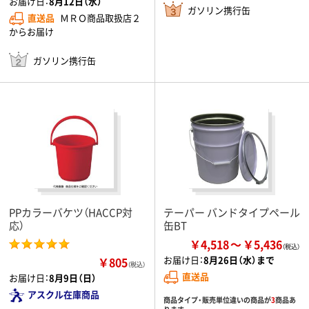
お届け日：
8月12日（水）
ガソリン携行缶
直送品
ＭＲＯ商品取扱店２
からお届け
ガソリン携行缶
PPカラーバケツ（HACCP対
テーパー バンドタイプペール
応）
缶BT
￥4,518
￥5,436
お届け日：
8月26日（水）まで
￥805
（税込）
直送品
お届け日：
8月9日（日）
アスクル在庫商品
商品タイプ・販売単位違いの商品が
3
商品あ