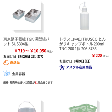
東京硝子器械 TGK 深型組バ
トラスコ中山 TRUSCO とん
ット SUS304製
がりキャップボトル 200ml
TNC-200 1個 206-8786
￥719
￥10,050
￥228
お届け日：
8月26日（水）まで
（税込）
お届け日：
8月9日（日）
直送品
アスクル在庫商品
金属容器
規格・販売単位違いの商品が
11
商品あります