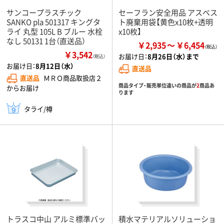
サンコープラスチック
セーフラン安全用品 アスベス
SANKO pla 501317 キングタ
ト廃棄用袋【黄色x10枚+透明
ライ 丸型 105L B ブルー 水栓
x10枚】
なし 50131 1台（直送品）
￥2,935
￥6,454
￥3,542
お届け日：
8月26日（水）まで
（税込）
お届け日：
8月12日（水）
直送品
直送品
ＭＲＯ商品取扱店２
商品タイプ・販売単位違いの商品が
2
商品あ
からお届け
ります
タライ/樽
トラスコ中山 アルミ標準バッ
積水マテリアルソリューショ