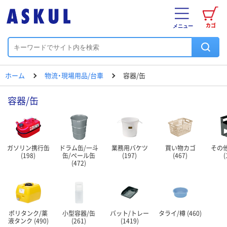
カゴ
メニュー
ホーム
物流・現場用品/台車
容器/缶
容器/缶
ガソリン携行缶
ドラム缶/一斗
業務用バケツ
買い物カゴ
その他
(198)
缶/ペール缶
(197)
(467)
(
(472)
ポリタンク/薬
小型容器/缶
バット/トレー
タライ/樽 (460)
液タンク (490)
(261)
(1419)