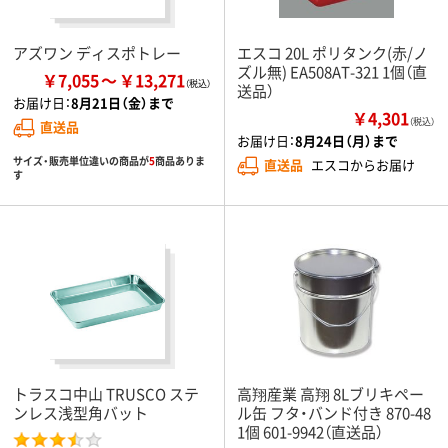
アズワン ディスポトレー
エスコ 20L ポリタンク(赤/ノ
ズル無) EA508AT-321 1個（直
￥7,055
￥13,271
送品）
お届け日：
8月21日（金）まで
￥4,301
（税込）
直送品
お届け日：
8月24日（月）まで
サイズ・販売単位違いの商品が
5
商品ありま
直送品
エスコからお届け
す
トラスコ中山 TRUSCO ステ
高翔産業 高翔 8Lブリキペー
ンレス浅型角バット
ル缶 フタ・バンド付き 870-48
1個 601-9942（直送品）