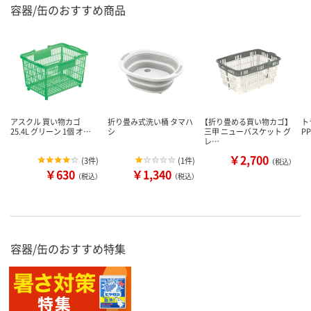
容器/缶のおすすめ商品
アスクル 買い物カゴ
折り畳み式洗い桶 タマハ
【折り畳める買い物カゴ】
ト
25.4L グリーン 1個 オ…
シ
三甲 ニューバスケット グ
P
レ…
￥2,700
(
3件
)
(
1件
)
（税込）
￥630
￥1,340
（税込）
（税込）
容器/缶のおすすめ特集