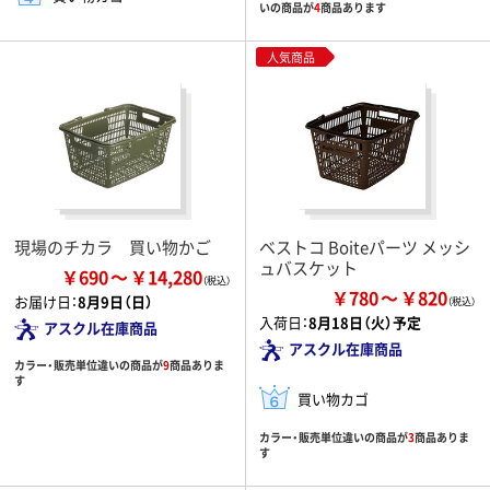
いの商品が
4
商品あります
人気商品
現場のチカラ 買い物かご
ベストコ Boiteパーツ メッシ
ュバスケット
￥690
￥14,280
￥780
￥820
お届け日：
8月9日（日）
入荷日：
8月18日（火）予定
アスクル在庫商品
アスクル在庫商品
カラー・販売単位違いの商品が
9
商品ありま
す
買い物カゴ
カラー・販売単位違いの商品が
3
商品ありま
す