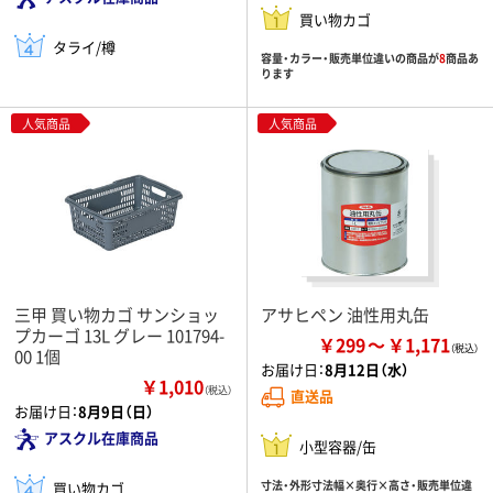
買い物カゴ
タライ/樽
容量・カラー・販売単位違いの商品が
8
商品あ
ります
人気商品
人気商品
三甲 買い物カゴ サンショッ
アサヒペン 油性用丸缶
プカーゴ 13L グレー 101794-
￥299
￥1,171
00 1個
お届け日：
8月12日（水）
￥1,010
（税込）
直送品
お届け日：
8月9日（日）
アスクル在庫商品
小型容器/缶
寸法・外形寸法幅×奥行×高さ・販売単位違
買い物カゴ