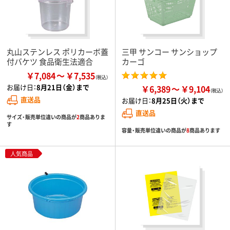
丸山ステンレス ポリカーボ蓋
三甲 サンコー サンショップ
付バケツ 食品衛生法適合
カーゴ
￥7,084
￥7,535
お届け日：
8月21日（金）まで
￥6,389
￥9,104
直送品
お届け日：
8月25日（火）まで
直送品
サイズ・販売単位違いの商品が
2
商品ありま
す
容量・販売単位違いの商品が
8
商品あります
人気商品