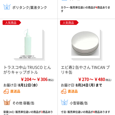
ポリタンク/薬液タンク
カラー・販売単位違いの商品が
4
商品ありま
す
人気商品
人気商品
トラスコ中山 TRUSCO とん
エビ寿2 缶やさん TINCAN ブ
がりキャップボトル
リキ缶
￥204
￥306
￥270
￥480
お届け日：
8月12日（水）
お届け日：
8月24日（月）まで
直送品
直送品
その他 容器/缶
小型容器/缶
容量(ml)・販売単位違いの商品が
3
商品あり
寸法・販売単位違いの商品が
4
商品あります