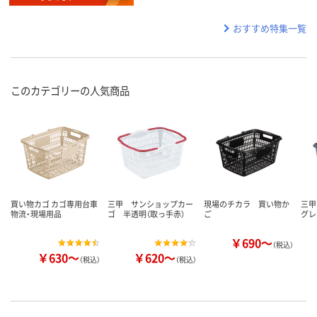
おすすめ特集一覧
このカテゴリーの人気商品
買い物カゴ カゴ専用台車
三甲 サンショップカー
現場のチカラ 買い物か
三甲
物流・現場用品
ゴ 半透明（取っ手赤）
ご
グレ
￥690～
（税込）
￥630～
￥620～
（税込）
（税込）