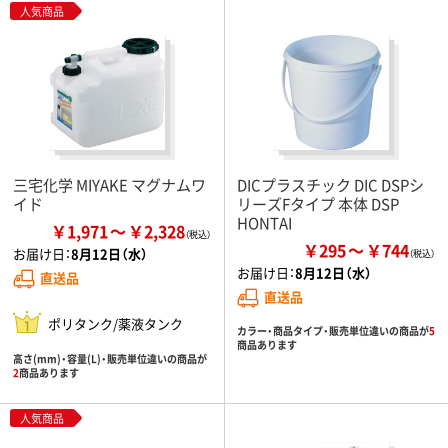
人気商品
三宅化学 MIYAKE マグナムワ
DICプラスチック DIC DSPシ
イド
リーズFタイプ 本体 DSP
HONTAI
￥1,971
￥2,328
￥295
￥744
お届け日：
8月12日（水）
お届け日：
8月12日（水）
直送品
直送品
ポリタンク/薬液タンク
カラー・商品タイプ・販売単位違いの商品が
5
商品あります
高さ(mm)・容量(L)・販売単位違いの商品が
2
商品あります
人気商品