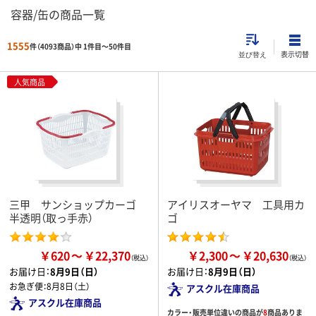
容器/缶の商品一覧
1555
件（4093商品）中 1件目～
50
件目
表示切替
並び替え
人気商品
三甲 サンショップカーゴ
アイリスオーヤマ 工具用カ
半透明（取っ手赤）
ゴ
￥620
￥22,370
￥2,300
￥20,630
お届け日：
8月9日（日）
お届け日：
8月9日（日）
お急ぎ便：
8月8日（土）
アスクル在庫商品
アスクル在庫商品
カラー・販売単位違いの商品が
8
商品ありま