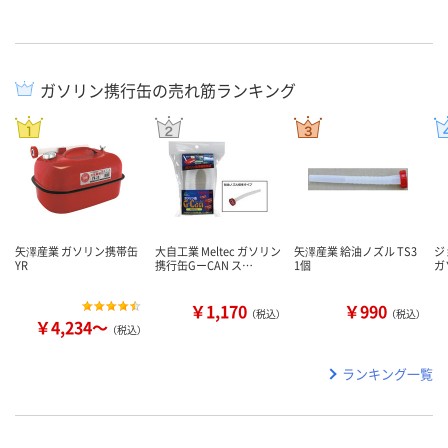
ガソリン携行缶の売れ筋ランキング
矢澤産業 ガソリン携帯缶
大自工業 Meltec ガソリン
矢澤産業 給油ノズル TS3
ジ
YR
携行缶GーCAN ス…
1個
ガ
￥1,170
￥990
（税込）
（税込）
￥4,234～
（税込）
ランキング一覧