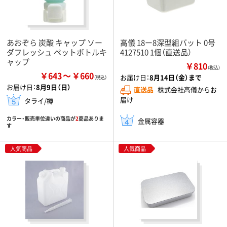
あおぞら 炭酸 キャップ ソー
高儀 18ー8深型組バット 0号
ダフレッシュ ペットボトルキ
4127510 1個（直送品）
ャップ
￥810
（税込）
￥643
￥660
お届け日：
8月14日（金）まで
お届け日：
8月9日（日）
直送品
株式会社髙儀からお
届け
タライ/樽
カラー・販売単位違いの商品が
2
商品ありま
金属容器
す
人気商品
人気商品