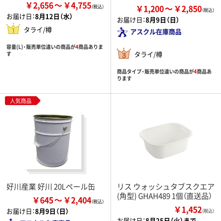
￥2,656
￥4,755
￥1,200
￥2,850
お届け日：
8月12日（水）
お届け日：
8月9日（日）
タライ/樽
アスクル在庫商品
容量(L)・販売単位違いの商品が
4
商品ありま
タライ/樽
す
商品タイプ・販売単位違いの商品が
4
商品あ
ります
人気商品
好川産業 好川 20Lペール缶
リス ウォッシュタブスクエア
(角型) GHAH489 1個（直送品）
￥645
￥2,404
￥1,452
お届け日：
8月9日（日）
（税込）
お届け日：
8月25日（火）まで