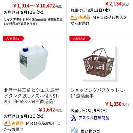
￥2,134
￥1,914
￥10,472
（税込）
お届け日：
8月12日（水）
お届け日：
8月12日（水）
直送品
ＭＲＯ商品取扱店２
サイズ(呼称)・外形寸法(mm)幅・販売単位違
からお届け
いの商品が
8
商品あります
人気商品
人気商品
北陸土井工業 ヒシエス 尿素
ショッピングバスケット U-
水タンク 20L ノズル付 NST-
17 遠藤商事
20L 1缶 658-3549（直送品）
￥1,050
（税込）
￥1,642
お届け日：
8月9日（日）
（税込）
お届け日：
8月12日（水）
アスクル在庫商品
直送品
ＭＲＯ商品取扱店２
からお届け
買い物カゴ