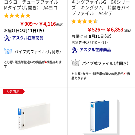
コクヨ チューブファイル
キングファイルG GXシリー
Mタイプ（片開き） A4ヨコ
ズ キングジム 片開きパイ
プファイル A4タテ
￥909
￥4,116
￥526
￥6,853
お届け日：
8月11日（火）
お届け日：
8月11日（火）
アスクル在庫商品
お急ぎ便：
8月10日（月）
アスクル在庫商品
パイプ式ファイル（片開き）
とじ厚・販売単位違いの商品が
4
商品ありま
パイプ式ファイル（片開き）
す
とじ厚・カラー・販売単位違いの商品が
27
商
品あります
人気商品