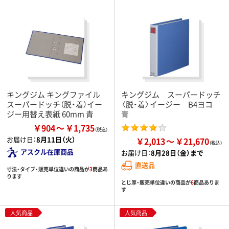
キングジム キングファイル
キングジム スーパードッチ
スーパードッチ（脱・着）イー
〈脱・着〉イージー B4ヨコ
ジー用替え表紙 60mm 青
青
￥904
￥1,735
お届け日：
8月11日（火）
￥2,013
￥21,670
アスクル在庫商品
お届け日：
8月28日（金）まで
直送品
寸法・タイプ・販売単位違いの商品が
3
商品あ
ります
とじ厚・販売単位違いの商品が
6
商品ありま
す
人気商品
人気商品