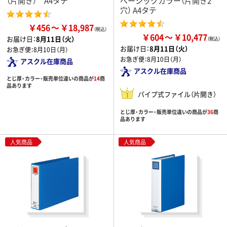
（片開き） A4タテ
ベーシックカラー（片開き2
穴） A4タテ
￥456
￥18,987
￥604
￥10,477
お届け日：
8月11日（火）
お届け日：
8月11日（火）
お急ぎ便：
8月10日（月）
お急ぎ便：
8月10日（月）
アスクル在庫商品
アスクル在庫商品
とじ厚・カラー・販売単位違いの商品が
14
商
品あります
パイプ式ファイル（片開き）
とじ厚・カラー・販売単位違いの商品が
36
商
品あります
人気商品
人気商品