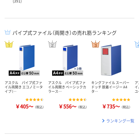
(391)
パイプ式ファイル（両開き）の売れ筋ランキング
アスクル パイプ式ファ
アスクル パイプ式ファ
キングファイル スーパー
ア
イル両開き エコノミータ
イル両開き ベーシックカ
ドッチ 脱着イージー A4
イ
イプ（…
ラース…
タ…
ユ
￥405～
￥556～
￥735～
（税込）
（税込）
（税込）
ランキング一覧