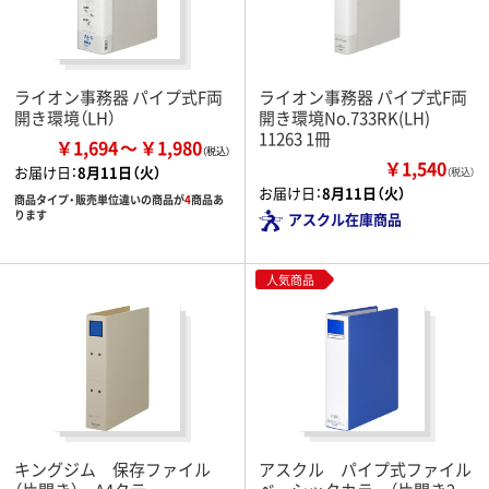
ライオン事務器 パイプ式F両
ライオン事務器 パイプ式F両
開き環境（LH）
開き環境No.733RK(LH)
11263 1冊
￥1,694
￥1,980
￥1,540
お届け日：
8月11日（火）
（税込）
お届け日：
8月11日（火）
商品タイプ・販売単位違いの商品が
4
商品あ
ります
アスクル在庫商品
人気商品
キングジム 保存ファイル
アスクル パイプ式ファイル