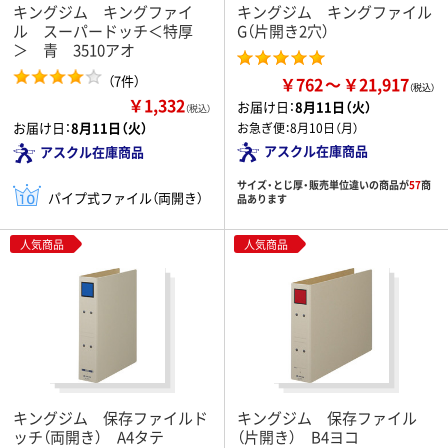
キングジム キングファイ
キングジム キングファイル
ル スーパードッチ＜特厚
G（片開き2穴）
＞ 青 3510アオ
（7件）
￥762
￥21,917
￥1,332
お届け日：
8月11日（火）
（税込）
お届け日：
8月11日（火）
お急ぎ便：
8月10日（月）
アスクル在庫商品
アスクル在庫商品
サイズ・とじ厚・販売単位違いの商品が
57
商
パイプ式ファイル（両開き）
品あります
人気商品
人気商品
キングジム 保存ファイルド
キングジム 保存ファイル
ッチ（両開き） A4タテ
（片開き） B4ヨコ