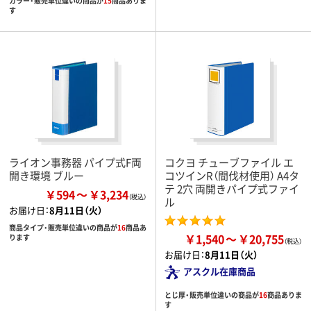
カラー・販売単位違いの商品が
15
商品ありま
す
ライオン事務器 パイプ式F両
コクヨ チューブファイル エ
開き環境 ブルー
コツインR（間伐材使用） A4タ
テ 2穴 両開きパイプ式ファイ
￥594
￥3,234
ル
お届け日：
8月11日（火）
商品タイプ・販売単位違いの商品が
16
商品あ
￥1,540
￥20,755
ります
お届け日：
8月11日（火）
アスクル在庫商品
とじ厚・販売単位違いの商品が
16
商品ありま
す