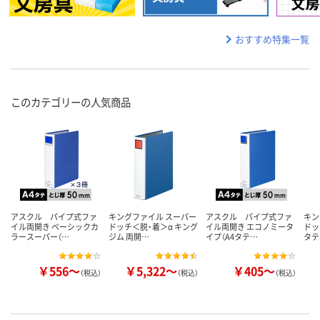
おすすめ特集一覧
このカテゴリーの人気商品
アスクル パイプ式ファ
キングファイル スーパー
アスクル パイプ式ファ
キン
イル両開き ベーシックカ
ドッチ＜脱・着＞α キング
イル両開き エコノミータ
ドッ
ラースーパー（…
ジム 両開…
イプ（A4タテ…
タテ
￥556～
￥5,322～
￥405～
（税込）
（税込）
（税込）