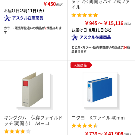
タテ 2穴 両開きパイプ式ファ
￥450
（税込）
イル
お届け日：
8月11日（火）
アスクル在庫商品
￥945
￥15,116
カラー・販売単位違いの商品が
2
商品ありま
お届け日：
8月11日（火）
す
アスクル在庫商品
とじ厚・カラー・販売単位違いの商品が
24
商
品あります
人気商品
キングジム 保存ファイルド
コクヨ Kファイル 40mm
ッチ（両開き） A4ヨコ
￥739
￥41,908