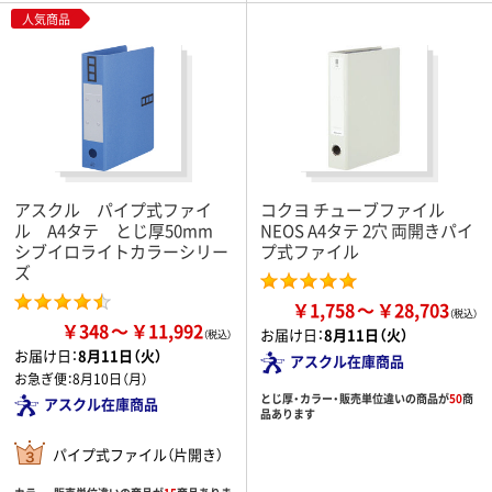
人気商品
アスクル パイプ式ファイ
コクヨ チューブファイル
ル A4タテ とじ厚50mm
NEOS A4タテ 2穴 両開きパイ
シブイロライトカラーシリー
プ式ファイル
ズ
￥1,758
￥28,703
￥348
￥11,992
お届け日：
8月11日（火）
お届け日：
8月11日（火）
アスクル在庫商品
お急ぎ便：
8月10日（月）
とじ厚・カラー・販売単位違いの商品が
50
商
アスクル在庫商品
品あります
パイプ式ファイル（片開き）