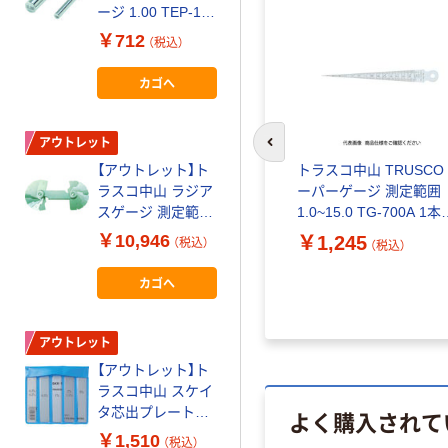
5
ージ 1.00 TEP-100
ージ 0.95 TEP-095
1本 115-9196
1本 115-9190
￥712
￥822
（税込）
（税込）
カゴへ
カゴへ
アウトレット
アウトレット
前のスライドへ
【アウトレット】ト
【アウトレット】新
SCO 溶
トラスコ中山 TRUSCO
ラスコ中山 ラジア
潟精機 SK ピンゲ
定精度
ーパーゲージ 測定範囲
スゲージ 測定範囲
ージ 0.80mm AA-
29-
1.0~15.0 TG-700A 1本
0.10~1.0 10枚組
0.800 1本 353-
229-7647
￥10,946
￥1,098
￥1,245
（税込）
（税込）
（税込）
272MAA 1個 229-
2844
5644
カゴへ
カゴへ
アウトレット
アウトレット
【アウトレット】ト
【アウトレット】ア
ラスコ中山 スケイ
イガーツール アイ
タ芯出プレート
ガー B-90 精密真
よく購入されて
SKE-1 1セット(15
鍮スコヤ 1個
￥1,510
￥525
（税込）
（税込）