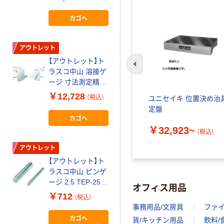
枚) 109-0704
カゴへ
カゴへ
アウトレット
アウトレット
【アウトレット】ト
【アウトレット】ク
前のスライドへ
ラスコ中山 溶接ゲ
ロバー ケガキゲー
ージ 寸法測定精度
ジ 71ー144 1個
±0.2 TWG-2 1個
￥12,728
￥749
（税込）
（税込）
アスゲ
ユニセイキ 位置決め治
229-7337
定盤
カゴへ
カゴへ
￥32,923~
）
（税込）
アウトレット
アウトレット
【アウトレット】ト
【アウトレット】シ
ラスコ中山 ピンゲ
ンワ測定 アンダー
ージ 2.5 TEP-250
カットゲージ
オフィス用品
1本 115-9375
58695 1個
￥712
￥2,913
（税込）
（税込）
事務用品/文房具
ファ
カゴへ
カゴへ
貨/キッチン用品
飲料/