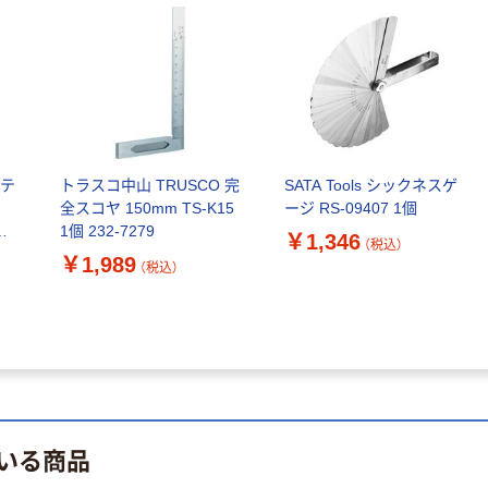
ージ 1.00 TEP-100
1本 115-9196
￥712
（税込）
カゴへ
アウトレット
【アウトレット】ト
 テ
トラスコ中山 TRUSCO 完
SATA Tools シックネスゲ
ラスコ中山 ラジア
全スコヤ 150mm TS-K15
ージ RS-09407 1個
スゲージ 測定範囲
1個 232-7279
￥1,346
（税込）
0.10~1.0 10枚組
￥10,946
￥1,989
（税込）
（税込）
272MAA 1個 229-
5644
カゴへ
アウトレット
【アウトレット】ト
ラスコ中山 スケイ
タ芯出プレート
いる商品
SKE-1 1セット(15
￥1,510
（税込）