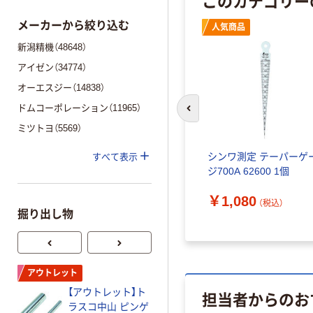
このカテゴリー
メーカーから絞り込む
人気商品
新潟精機（48648）
アイゼン（34774）
オーエスジー（14838）
ドムコーポレーション（11965）
前のスライドへ
ミツトヨ（5569）
シンワ測定 テーパーゲ
すべて表示
ジ700A 62600 1個
￥1,080
（税込）
掘り出し物
アウトレット
アウトレット
【アウトレット】ト
【アウトレット】ト
担当者からのお
ラスコ中山 ピンゲ
ラスコ中山 ピンゲ