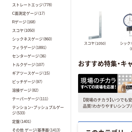
ストレートエッジ（778）
C面測定ゲージ（17）
Rゲージ（168）
スコヤ（1050）
シックネスゲージ（860）
スコヤ（1050）
シック
フィラゲージ（1891）
（
センターゲージ（36）
おすすめ特集・キ
トルクゲージ（107）
ギアツースゲージ（15）
ピッチゲージ（97）
溶接ゲージ（82）
【現場のチカラ】いつでも
テーパーゲージ（111）
品質！わかりやすいシンプ
テンション・プッシュプルゲー
ッケージデザイン。
ジ（533）
定盤（1401）
その他 ゲージ/基準器（1413）