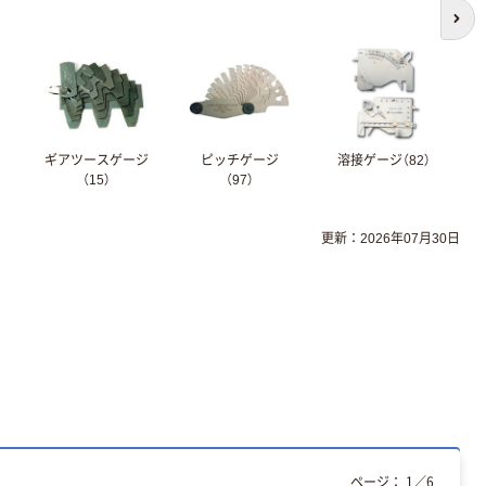
次の
ギアツースゲージ
ピッチゲージ
溶接ゲージ（82）
（15）
（97）
更新：2026年07月30日
ページ：
1
／
6