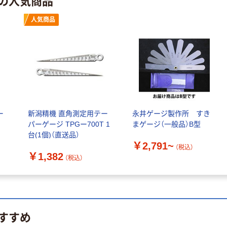
の人気商品
人気商品
ー
新潟精機 直角測定用テー
永井ゲージ製作所 すき
パーゲージ TPGー700T 1
まゲージ（一般品）B型
台(1個)（直送品）
￥2,791~
（税込）
￥1,382
（税込）
アウトレット
【アウトレット】ト
すすめ
ラスコ中山 ピンゲ