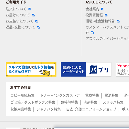
ご利用ガイド
ASKUL について
注文について
会社案内
お届けについて
投資家情報
お支払いについて
環境・社会活動報告
返品・交換について
カスタマーハラスメントに
針
アスクルのサイバーセキュ
おすすめ特集
コピー用紙特集
トナー・インクメガストア
電卓特集
電池特集
タ
ゴミ箱／ダストボックス特集
お掃除特集
洗剤特集
スリッパ特集
収納用品特集
シャチハタ特集
白衣・介護ユニフォームショップ
ポス