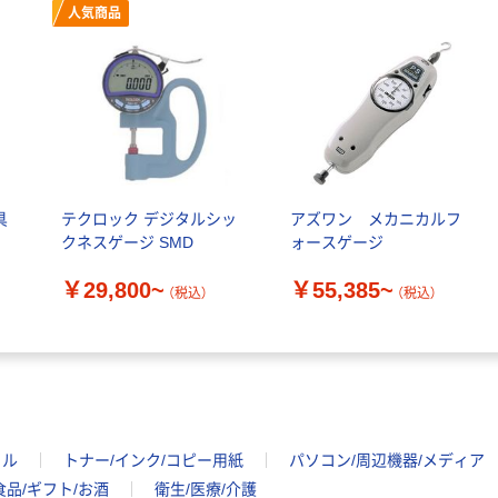
枚) 109-0704
人気商品
カゴへ
アウトレット
【アウトレット】ト
ラスコ中山 溶接ゲ
ージ 寸法測定精度
±0.2 TWG-2 1個
￥12,728
（税込）
具
テクロック デジタルシッ
アズワン メカニカルフ
229-7337
クネスゲージ SMD
ォースゲージ
カゴへ
￥29,800~
￥55,385~
（税込）
（税込）
アウトレット
【アウトレット】ト
ラスコ中山 ピンゲ
ージ 2.5 TEP-250
1本 115-9375
￥712
（税込）
イル
トナー/インク/コピー用紙
パソコン/周辺機器/メディア
カゴへ
食品/ギフト/お酒
衛生/医療/介護