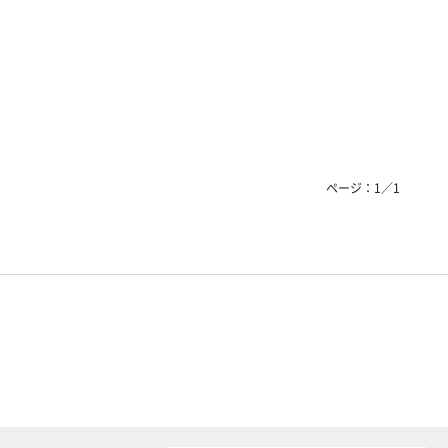
ページ：
1
／
1