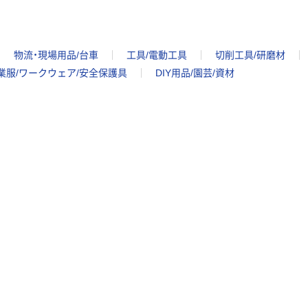
物流・現場用品/台車
工具/電動工具
切削工具/研磨材
業服/ワークウェア/安全保護具
DIY用品/園芸/資材