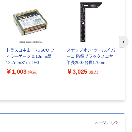
次の
トラスコ中山 TRUSCO フ
スナップオン・ツールズ バ
ィラーゲージ 0.10mm厚
ーコ 防錆ブラックスコヤ
ラ
12.7mmX1m TFG-
竿長200×台長170mm
ス
0.10M1 1個 250-8125（直
9045-B-200 1個 354-
￥1,003
￥3,025
HK
（税込）
（税込）
送品）
1959（直送品）
￥
ページ：
1
／
2