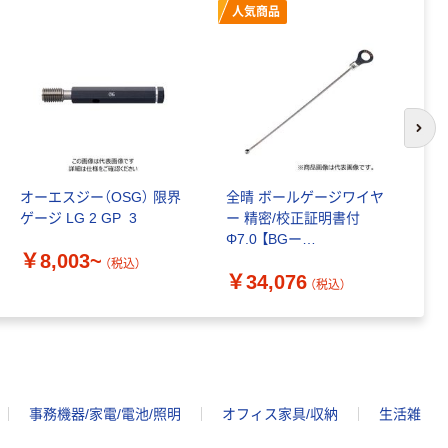
人気商品
次の
オーエスジー（OSG） 限界
全晴 ボールゲージワイヤ
シ
ゲージ LG 2 GP_3
ー 精密/校正証明書付
ク
Φ7.0 【BGー
0
￥8,003~
WA070H_kousei】 BG-
7
（税込）
￥34,076
￥
WA070H_kousei 1本（直送
（税込）
品）
事務機器/家電/電池/照明
オフィス家具/収納
生活雑