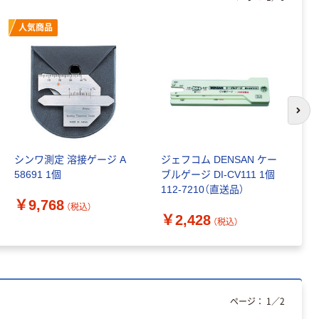
人気商品
次の
シンワ測定 溶接ゲージ A
ジェフコム DENSAN ケー
S
58691 1個
ブルゲージ DI-CV111 1個
ー
112-7210（直送品）
￥9,768
￥
（税込）
￥2,428
（税込）
ページ：
1
／
2