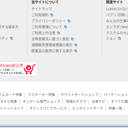
当サイトについて
関連サイト
アスクルについてお気軽にご質問ください
サイトマップ
LOHACO（ロ
ご利用規約
パプリ（印刷・
プライバシーポリシー
みんなの仕事
対する基本方
ご利用環境について
エシラボ（We
ご利用上の注意
アスクルの大
リティ
ション
古物営業法に基づく表記
酒類販売管理者標識の掲示
医薬品の販売に関する表示
イムカード特集
ラミネーター特集
ホワイトボードショップ
パーテーション
タオル特集
ダンボール専門ショップ
現場のチカラ
台車ナビ
すべての働
トイットストア
オフィスづくりサービス
ピンポイントサーチ
特集一覧