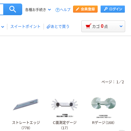
ヘルプ
各種お手続き
0
スイートポイント
あとで買う
カゴ
点
ページ：
1
／
2
ストレートエッジ
C面測定ゲージ
Rゲージ（168）
（778）
（17）