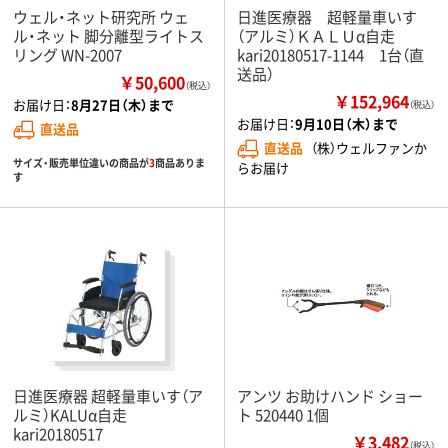
ウェル・ネット研究所 ウェ
日進医療器 超軽量車いす
ル・ネット 脚分離型ライトス
（アルミ）ＫＡＬＵα自走
リング WN-2007
kari20180517-1144 1台（直
送品）
￥50,600
（税込）
￥152,964
お届け日：
8月27日（木）まで
（税込）
お届け日：
9月10日（木）まで
直送品
直送品
（株）ウェルファンか
サイズ・販売単位違いの商品が
3
商品ありま
らお届け
す
日進医療器 超軽量車いす（ア
アンツ お助けハンド ショー
ルミ）KALUα自走
ト 520440 1個
kari20180517
￥3,482
（税込）