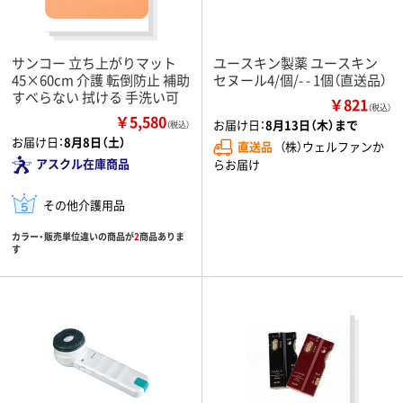
サンコー 立ち上がりマット
ユースキン製薬 ユースキン
45×60cm 介護 転倒防止 補助
セヌール4/個/- - 1個（直送品）
すべらない 拭ける 手洗い可
￥821
（税込）
￥5,580
お届け日：
8月13日（木）まで
（税込）
お届け日：
8月8日（土）
直送品
（株）ウェルファンか
アスクル在庫商品
らお届け
その他介護用品
カラー・販売単位違いの商品が
2
商品ありま
す