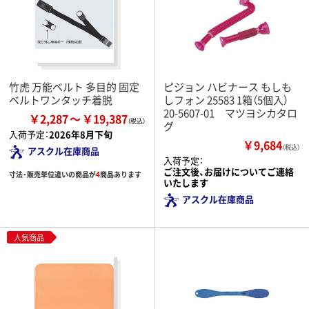
竹虎 万能ベルト 多目的 固定
ピジョン ハビナース もしも
ベルトワンタッチ着脱
しフォン 25583 1箱（5個入）
20-5607-01 マツヨシカタロ
￥2,287
￥19,387
グ
入荷予定：
2026年8月下旬
￥9,684
（税込）
アスクル在庫商品
入荷予定：
ご注文後、お届けについてご連絡
寸法・販売単位違いの商品が
4
商品あります
いたします
アスクル在庫商品
人気商品