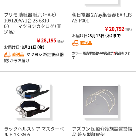
プリモ 助聴器 聴六（HA-6）
朝日電器 2Way集音器 EARLIS
109120AA 1台 23-6310-
AS-P001
00 マツヨシカタログ（直
￥20,792
（税込）
送品）
お届け日：
8月13日（木）まで
￥28,195
（税込）
直送品
お届け日：
8月21日（金）
カラー・販売単位違いの商品が
2
商品ありま
直送品
マツヨシ（松吉医科器
す
械）からお届け
ラックヘルスケア マスターベ
アズワン 医療介護施設運営備
ルト 23-3605
品 普及型離皮架