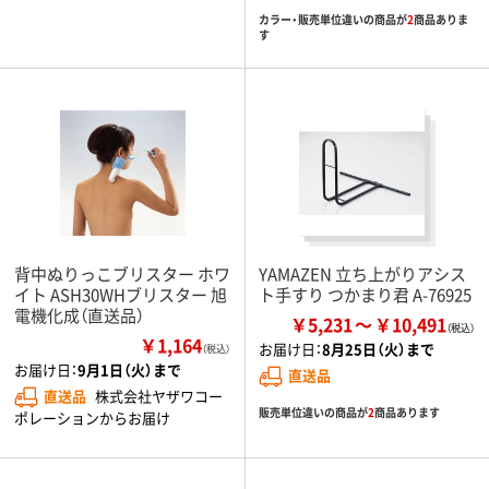
カラー・販売単位違いの商品が
2
商品ありま
す
背中ぬりっこブリスター ホワ
YAMAZEN 立ち上がりアシス
イト ASH30WHブリスター 旭
ト手すり つかまり君 A-76925
電機化成（直送品）
￥5,231
￥10,491
￥1,164
お届け日：
8月25日（火）まで
（税込）
お届け日：
9月1日（火）まで
直送品
直送品
株式会社ヤザワコー
販売単位違いの商品が
2
商品あります
ポレーションからお届け