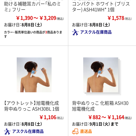
助ける補聴耳カバー「私のミ
コンパクト ホワイト (ブリス
ミ」 フリー
ター) ASH41WH* 1個
￥1,390
￥3,209
￥1,578
（税込）
お届け日：
8月8日（土）
お届け日：
8月8日（土）
アスクル在庫商品
カラー・販売単位違いの商品が
3
商品ありま
す
【アウトレット】旭電機化成
背中ぬりっこ 化粧箱 ASH30
背中ぬりっこ ASH30BL 1個
旭電機化成
￥1,106
￥882
￥1,164
（税込）
お届け日：
8月8日（土）
お届け日：
9月1日（火）まで
アスクル在庫商品
直送品