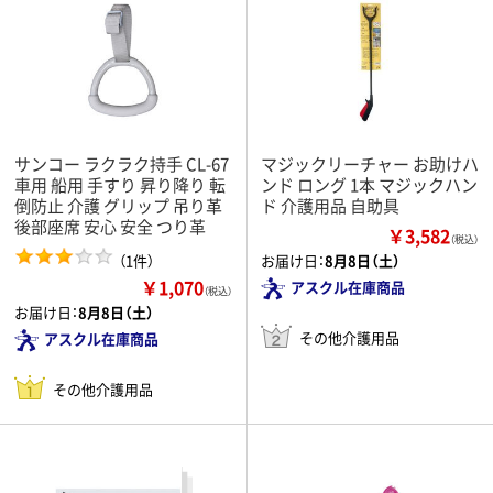
サンコー ラクラク持手 CL-67
マジックリーチャー お助けハ
車用 船用 手すり 昇り降り 転
ンド ロング 1本 マジックハン
倒防止 介護 グリップ 吊り革
ド 介護用品 自助具
後部座席 安心 安全 つり革
￥3,582
（税込）
（1件）
お届け日：
8月8日（土）
￥1,070
アスクル在庫商品
（税込）
お届け日：
8月8日（土）
その他介護用品
アスクル在庫商品
その他介護用品