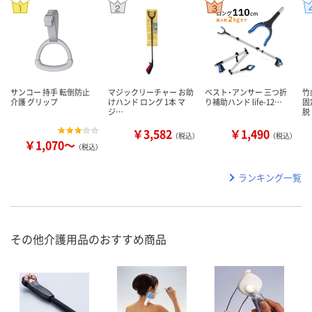
サンコー 持手 転倒防止
マジックリーチャー お助
ベスト・アンサー 三つ折
竹
介護 グリップ
けハンド ロング 1本 マ
り補助ハンド life-12…
固
ジ…
脱
￥3,582
￥1,490
（税込）
（税込）
￥1,070～
（税込）
ランキング一覧
その他介護用品のおすすめ商品