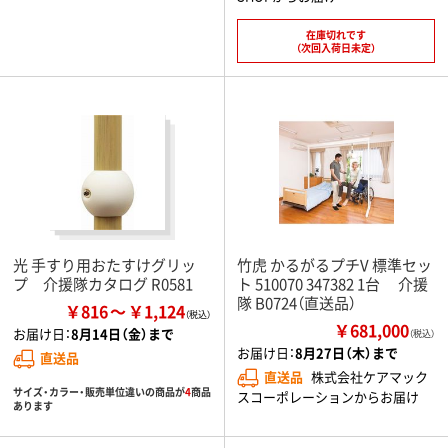
在庫切れです
（次回入荷日未定）
光 手すり用おたすけグリッ
竹虎 かるがるプチV 標準セッ
プ 介援隊カタログ R0581
ト 510070 347382 1台 介援
隊 B0724（直送品）
￥816
￥1,124
￥681,000
お届け日：
8月14日（金）まで
（税込）
お届け日：
8月27日（木）まで
直送品
直送品
株式会社ケアマック
サイズ・カラー・販売単位違いの商品が
4
商品
スコーポレーションからお届け
あります