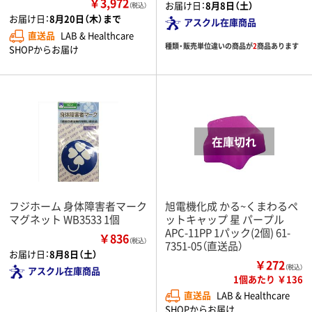
￥3,972
お届け日：
8月8日（土）
（税込）
お届け日：
8月20日（木）まで
アスクル在庫商品
直送品
LAB & Healthcare
種類・販売単位違いの商品が
2
商品あります
SHOPからお届け
フジホーム 身体障害者マーク
旭電機化成 かる~くまわるペ
マグネット WB3533 1個
ットキャップ 星 パープル
APC-11PP 1パック(2個) 61-
￥836
（税込）
7351-05（直送品）
お届け日：
8月8日（土）
￥272
（税込）
アスクル在庫商品
1個あたり ￥136
直送品
LAB & Healthcare
SHOPからお届け