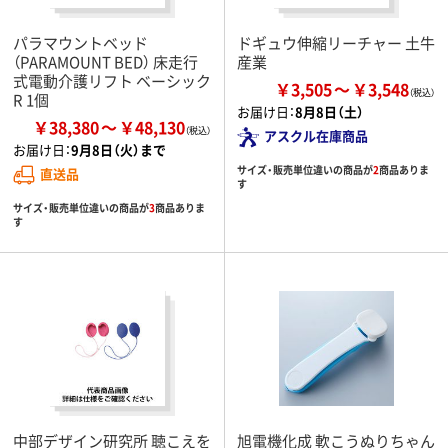
パラマウントベッド
ドギュウ伸縮リーチャー 土牛
（PARAMOUNT BED） 床走行
産業
式電動介護リフト ベーシック
￥3,505
￥3,548
R 1個
お届け日：
8月8日（土）
￥38,380
￥48,130
アスクル在庫商品
お届け日：
9月8日（火）まで
サイズ・販売単位違いの商品が
2
商品ありま
直送品
す
サイズ・販売単位違いの商品が
3
商品ありま
す
中部デザイン研究所 聴こえを
旭電機化成 軟こうぬりちゃん