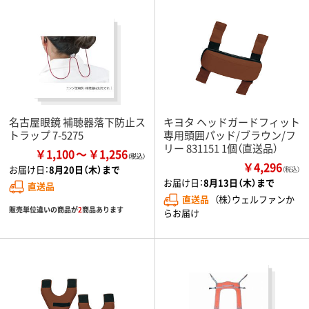
名古屋眼鏡 補聴器落下防止ス
キヨタ ヘッドガードフィット
トラップ 7-5275
専用頭囲パッド/ブラウン/フ
リー 831151 1個（直送品）
￥1,100
￥1,256
￥4,296
お届け日：
8月20日（木）まで
（税込）
お届け日：
8月13日（木）まで
直送品
直送品
（株）ウェルファンか
販売単位違いの商品が
2
商品あります
らお届け