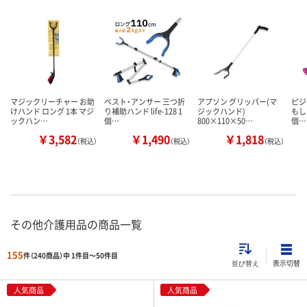
マジックリーチャー お助
ベスト・アンサー 三つ折
アプソン グリッパー(マ
ピジ
けハンド ロング 1本 マジ
り補助ハンド life-128 1
ジックハンド)
もしフ
ックハン…
個…
800×110×50…
個…
￥3,582
￥1,490
￥1,818
（税込）
（税込）
（税込）
その他介護用品の商品一覧
155
件（240商品）中 1件目～
50
件目
表示切替
並び替え
人気商品
人気商品