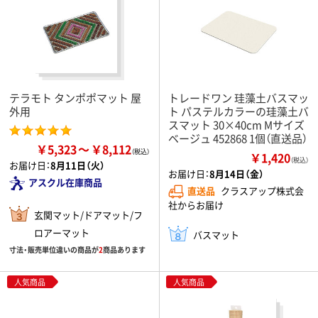
テラモト タンポポマット 屋
トレードワン 珪藻土バスマッ
外用
ト パステルカラーの珪藻土バ
スマット 30×40cm Mサイズ
ベージュ 452868 1個（直送品）
￥5,323
￥8,112
￥1,420
（税込）
お届け日：
8月11日（火）
お届け日：
8月14日（金）
アスクル在庫商品
直送品
クラスアップ株式会
社からお届け
玄関マット/ドアマット/フ
ロアーマット
バスマット
寸法・販売単位違いの商品が
2
商品あります
人気商品
人気商品