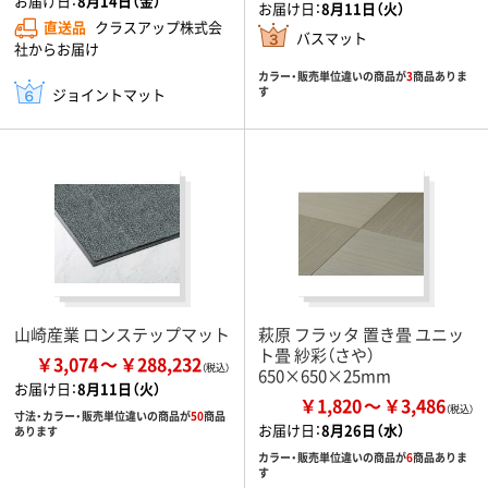
お届け日：
8月14日（金）
お届け日：
8月11日（火）
直送品
クラスアップ株式会
バスマット
社からお届け
カラー・販売単位違いの商品が
3
商品ありま
す
ジョイントマット
山崎産業 ロンステップマット
萩原 フラッタ 置き畳 ユニッ
ト畳 紗彩（さや）
￥3,074
￥288,232
650×650×25mm
お届け日：
8月11日（火）
￥1,820
￥3,486
寸法・カラー・販売単位違いの商品が
50
商品
お届け日：
8月26日（水）
あります
カラー・販売単位違いの商品が
6
商品ありま
す