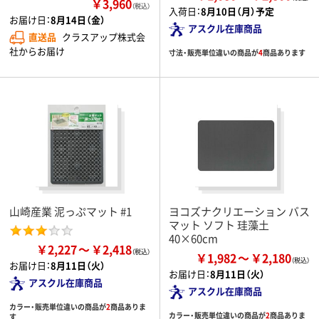
￥3,960
（税込）
入荷日：
8月10日（月）予定
お届け日：
8月14日（金）
アスクル在庫商品
直送品
クラスアップ株式会
社からお届け
寸法・販売単位違いの商品が
4
商品あります
山崎産業 泥っぷマット #1
ヨコズナクリエーション バス
マット ソフト 珪藻土
40×60cm
￥2,227
￥2,418
￥1,982
￥2,180
お届け日：
8月11日（火）
お届け日：
8月11日（火）
アスクル在庫商品
アスクル在庫商品
カラー・販売単位違いの商品が
2
商品ありま
カラー・販売単位違いの商品が
2
商品ありま
す