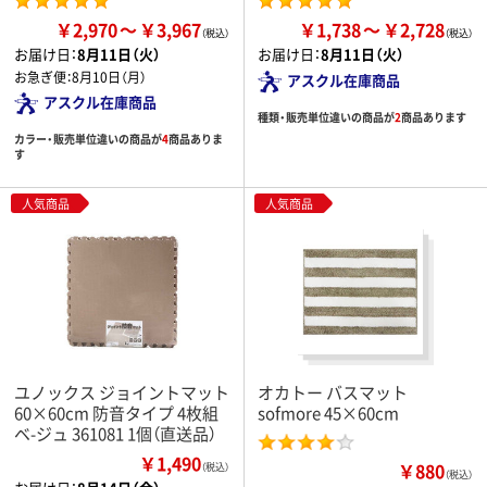
￥2,970
￥3,967
￥1,738
￥2,728
お届け日：
8月11日（火）
お届け日：
8月11日（火）
お急ぎ便：
8月10日（月）
アスクル在庫商品
アスクル在庫商品
種類・販売単位違いの商品が
2
商品あります
カラー・販売単位違いの商品が
4
商品ありま
す
人気商品
人気商品
ユノックス ジョイントマット
オカトー バスマット
60×60cm 防音タイプ 4枚組
sofmore 45×60cm
ベ-ジュ 361081 1個（直送品）
￥1,490
￥880
（税込）
（税込）