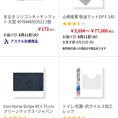
まるき シリコンキッチンマッ
山崎産業 吸油マットDP F-140
ト 丸型 4978446503521 1個
￥173
￥3,694
￥77,000
（税込）
お届け日：
8月11日（火）
お届け日：
8月11日（火）
アスクル在庫商品
お急ぎ便：
8月10日（月）
販売単位違いの商品が
4
商品あります
Iron Horse Stripe 45×75 cm
トイレ 抗菌・抗ウイルス加工
クリーンテックス・ジャパン
レック