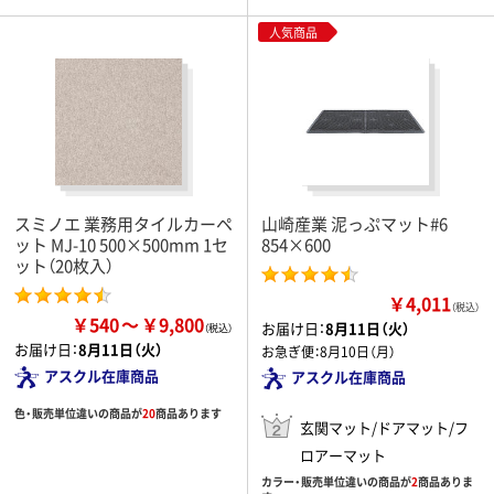
人気商品
スミノエ 業務用タイルカーペ
山崎産業 泥っぷマット#6
ット MJ-10 500×500mm 1セ
854×600
ット（20枚入）
￥4,011
（税込）
￥540
￥9,800
お届け日：
8月11日（火）
お届け日：
8月11日（火）
お急ぎ便：
8月10日（月）
アスクル在庫商品
アスクル在庫商品
色・販売単位違いの商品が
20
商品あります
玄関マット/ドアマット/フ
ロアーマット
カラー・販売単位違いの商品が
2
商品ありま