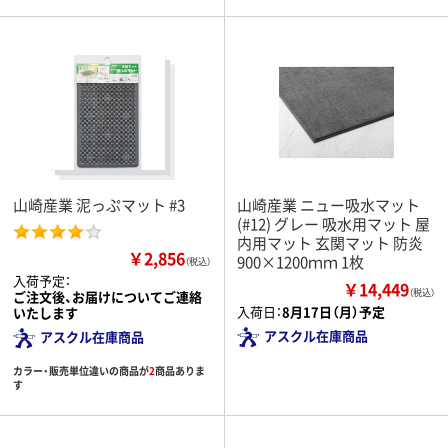
山崎産業 泥っぷマット #3
山崎産業 ニュー吸水マット
(#12) グレー 吸水用マット 屋
内用マット 玄関マット 防炎
￥2,856
900×1200ｍｍ 1枚
（税込）
入荷予定：
￥14,449
（税込）
ご注文後、お届けについてご連絡
入荷日：
8月17日（月）予定
いたします
アスクル在庫商品
アスクル在庫商品
カラー・販売単位違いの商品が
2
商品ありま
す