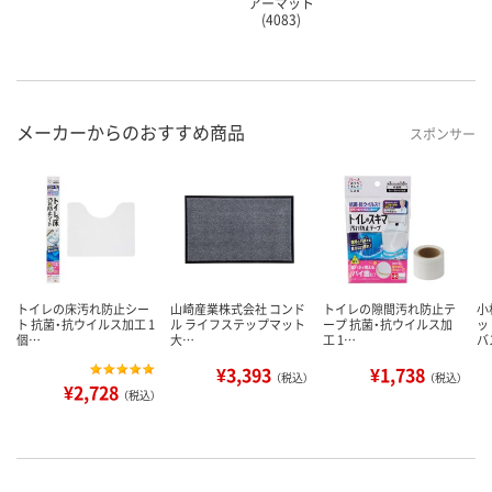
アーマット
(4083)
メーカーからのおすすめ商品
スポンサー
トイレの床汚れ防止シー
山崎産業株式会社 コンド
トイレの隙間汚れ防止テ
小
ト 抗菌・抗ウイルス加工 1
ル ライフステップマット
ープ 抗菌・抗ウイルス加
ッ
個…
大…
工 1…
バ
¥3,393
¥1,738
（税込）
（税込）
¥2,728
（税込）