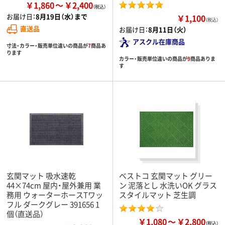
￥1,860
￥2,400
お届け日：
8月19日（水）まで
￥1,100
（税込）
直送品
お届け日：
8月11日（火）
アスクル在庫商品
寸法・カラー・販売単位違いの商品が
7
商品あ
ります
カラー・販売単位違いの商品が
9
商品ありま
す
玄関マット 吸水速乾
ベストコ 玄関マット グリー
44×74cm 屋内・屋外兼用 業
ン 泥落とし 水洗いOK グラス
務用 ウォーターホースTワッ
スタイルマット 芝生調
フル ダークグレー 391656 1
個（直送品）
￥1,080
￥2,800