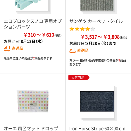
エコブロックスノコ 専用オプ
サンゲツ カーペットタイル
ションパーツ
￥310
￥610
￥3,517
￥3,808
お届け日：
8月12日（水）
お届け日：
8月28日（金）まで
直送品
直送品
販売単位違いの商品が
2
商品あります
カラー・種別1・販売単位違いの商品が
9
商品
あります
人気商品
オーエ 風呂マット ドロップ
Iron Horse Stripe 60×90 cm