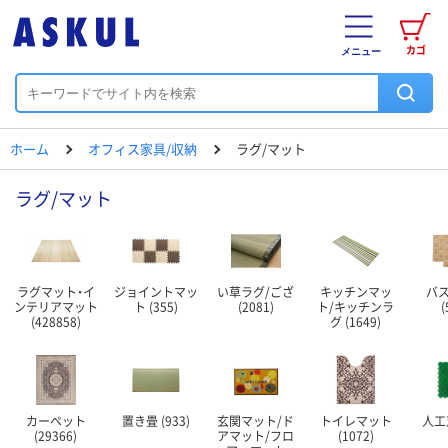
カゴ
メニュー
ホーム
オフィス家具/収納
ラグ/マット
ラグ/マット
ラグマット・イ
ジョイントマッ
い草ラグ/ござ
キッチンマッ
バ
ンテリアマット
ト (355)
(2081)
ト/キッチンラ
(
(428858)
グ (1649)
カーペット
置き畳 (933)
玄関マット/ド
トイレマット
人工芝
(29366)
アマット/フロ
(1072)