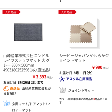
す
人気商品
人気商品
山崎産業株式会社 コンドル
シービージャパン やわらかジ
ライフステップマット 大 グ
ョイントマット
レー 800×500mm
￥990
（税込）
4903180252596 1枚（直送品）
お届け日：
8月11日（火）
￥3,393
（税込）
アスクル在庫商品
お届け日：
8月26日（水）まで
直送品
山崎産業株式会社か
ジョイントマット
らお届け
カラー・販売単位違いの商品が
3
商品ありま
す
玄関マット/ドアマット/フ
ロアーマット