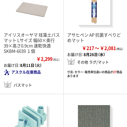
アイリスオーヤマ 珪藻土バス
アサヒペン AP 抗菌すべりど
マット Lサイズ 幅60×奥行
めマット
39×高さ0.9cm 速乾快適
￥217
￥2,081
SKBM-6039 １個
お届け日：
8月26日（水）
￥2,299
（税込）
その他 ラグ/マット
お届け日：
8月11日（火）
アスクル在庫商品
寸法・カラー・販売単位違いの商品が
27
商品
あります
バスマット