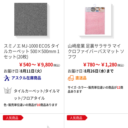
スミノエ MJ-1000 ECOS タイ
山崎産業 足裏サラサラ マイ
ルカーペット 500×500mm 1
クロファイバーバスマット ソ
セット(20枚)
フワ
￥540
￥9,800
￥780
￥1,280
お届け日：
8月11日（火）
お届け日：
8月26日（水）まで
アスクル在庫商品
直送品
サイズ・カラー・販売単位違いの商品が
12
商
タイルカーペット/タイルマ
品あります
ット/フロアタイル
色・販売単位違いの商品が
10
商品あります
人気商品
人気商品