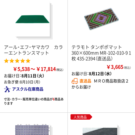
アール・エフ・ヤマカワ カラ
テラモト タンポポマット
ーエントランスマット
360×600mm MR-102-010-9 1
枚 435-2394（直送品）
￥3,665
￥5,538
￥17,814
（税込）
お届け日：
8月12日（水）
お届け日：
8月11日（火）
直送品
ＭＲＯ商品取扱店２
お急ぎ便：
8月10日（月）
からお届け
アスクル在庫商品
寸法・カラー・販売単位違いの商品が
6
商品あ
ります
人気商品