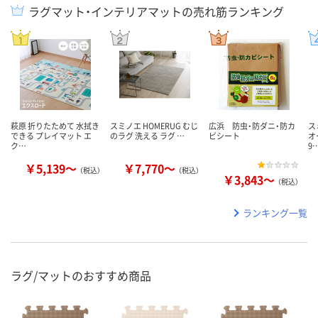
ラグマット・インテリアマットの売れ筋ランキング
萩原 折りたためて 水拭き
スミノエ HOMERUG むじ
広浜 防虫・防ダニ・防カ
ス
できる プレイマット エ
のラグ 洗える ラグ …
ビシート
オ
ク…
9
￥5,139～
￥7,770～
（税込）
（税込）
￥3,843～
（税込）
ランキング一覧
ラグ/マットのおすすめ商品