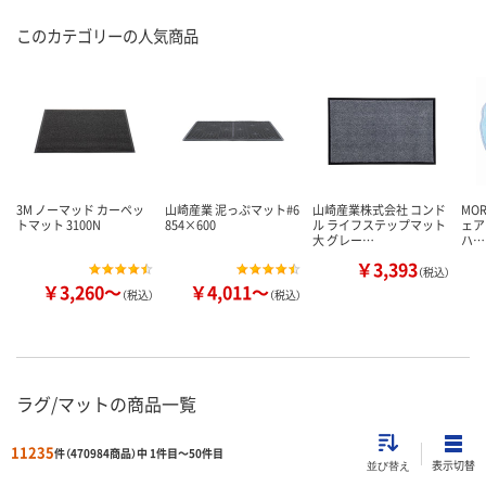
このカテゴリーの人気商品
3M ノーマッド カーペッ
山崎産業 泥っぷマット#6
山崎産業株式会社 コンド
MOR
トマット 3100N
854×600
ル ライフステップマット
ェア
大 グレー…
ハ…
￥3,393
（税込）
￥3,260～
￥4,011～
（税込）
（税込）
ラグ/マットの商品一覧
11235
件（470984商品）中 1件目～
50
件目
表示切替
並び替え