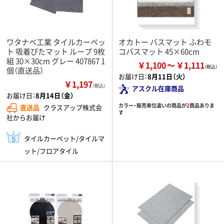
ワタナベ工業 タイルカーペッ
オカトー バスマット ふわモ
ト 吸着ぴたマット ループ 9枚
コバスマット 45×60cm
組 30×30cm グレー 407867 1
￥1,100
￥1,111
個（直送品）
お届け日：
8月11日（火）
￥1,197
（税込）
アスクル在庫商品
お届け日：
8月14日（金）
カラー・販売単位違いの商品が
2
商品ありま
直送品
クラスアップ株式会
す
社からお届け
タイルカーペット/タイルマ
ット/フロアタイル