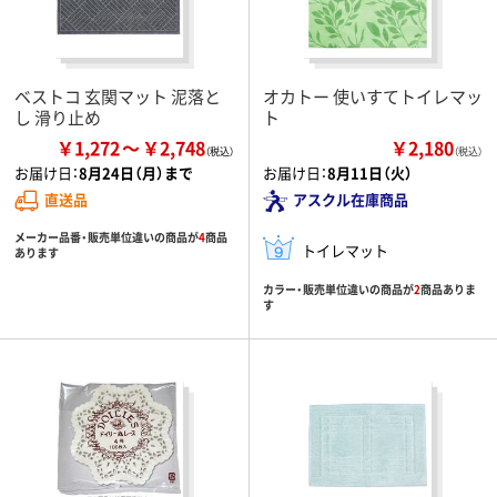
ベストコ 玄関マット 泥落と
オカトー 使いすてトイレマッ
し 滑り止め
ト
￥1,272
￥2,748
￥2,180
（税込）
お届け日：
8月24日（月）まで
お届け日：
8月11日（火）
直送品
アスクル在庫商品
メーカー品番・販売単位違いの商品が
4
商品
トイレマット
あります
カラー・販売単位違いの商品が
2
商品ありま
す