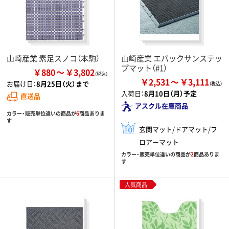
山崎産業 素足スノコ（本駒）
山崎産業 エバックサンステッ
プマット（#1）
￥880
￥3,802
￥2,531
￥3,111
お届け日：
8月25日（火）まで
入荷日：
8月10日（月）予定
直送品
アスクル在庫商品
カラー・販売単位違いの商品が
6
商品ありま
す
玄関マット/ドアマット/フ
ロアーマット
カラー・販売単位違いの商品が
2
商品ありま
す
人気商品