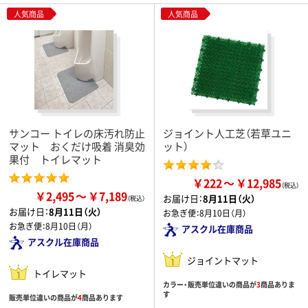
人気商品
人気商品
サンコー トイレの床汚れ防止
ジョイント人工芝（若草ユニ
マット おくだけ吸着 消臭効
ット）
果付 トイレマット
￥222
￥12,985
￥2,495
￥7,189
お届け日：
8月11日（火）
お届け日：
8月11日（火）
お急ぎ便：
8月10日（月）
お急ぎ便：
8月10日（月）
アスクル在庫商品
アスクル在庫商品
ジョイントマット
トイレマット
カラー・販売単位違いの商品が
3
商品ありま
す
販売単位違いの商品が
4
商品あります