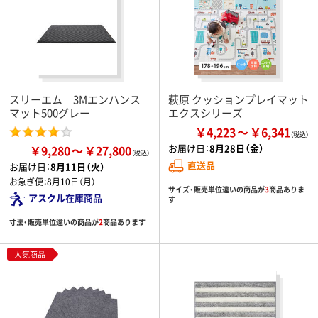
スリーエム 3Mエンハンス
萩原 クッションプレイマット
マット500グレー
エクスシリーズ
￥4,223
￥6,341
お届け日：
8月28日（金）
￥9,280
￥27,800
直送品
お届け日：
8月11日（火）
お急ぎ便：
8月10日（月）
サイズ・販売単位違いの商品が
3
商品ありま
アスクル在庫商品
す
寸法・販売単位違いの商品が
2
商品あります
人気商品