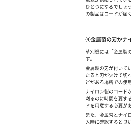
ひとつになるでしょ
の製品はコードが届
④金属製の刃かナ
草刈機には「金属製
す。
金属製の刃が付いて
たると刃が欠けて切
どがある場所での使
ナイロン製のコード
刈るのに時間を要す
ドを用意する必要が
また、金属刃とナイ
入時に確認すると良