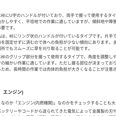
は棹にU字のハンドルが付いており、両手で握って使用するタ
動かしやすく、平坦地での作業に適していますが、傾斜地や障
必要です。
品は、棹にリング状のハンドルが付いているタイプです。片手
勢を固定せずに済むので体への負担が少ない傾向にあります。
場所でもスムーズに草を刈り取ることが可能です。
は棹のグリップ部分を握って使用するタイプで、角度を調整し
での細かい作業に適しています。ただし握る部位が決まってお
るため、長時間の作業では肉体的負担が大きくなることが注意
、エンジン)
なのか「エンジン(内燃機関)」なのかをチェックすることも
バッテリーやコードから送られてきた電気によって金属製の刃