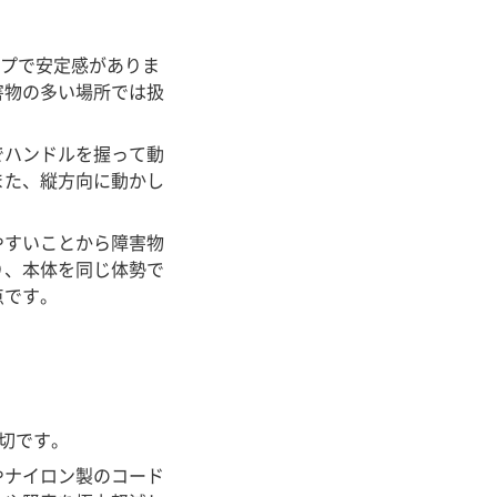
イプで安定感がありま
害物の多い場所では扱
でハンドルを握って動
また、縦方向に動かし
やすいことから障害物
り、本体を同じ体勢で
点です。
大切です。
やナイロン製のコード