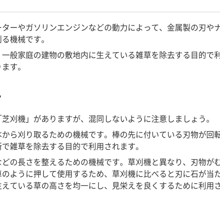
ーターやガソリンエンジンなどの動力によって、金属製の刃や
刈る機械です。
、一般家庭の建物の敷地内に生えている雑草を除去する目的で
ります。
？
「芝刈機」がありますが、混同しないように注意しましょう。
本から刈り取るための機械です。棒の先に付いている刃物が回
所で雑草を除去する目的で利用されます。
などの長さを整えるための機械です。草刈機と異なり、刃物が
車のように押して使用するため、草刈機に比べると刃に石が当
生えている草の高さを均一にし、見栄えを良くするために利用