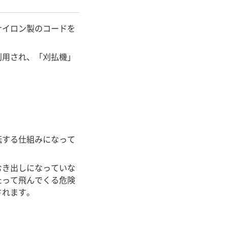
ナイロン製のコードを
利用され、「刈払機」
転する仕組みになって
むき出しになっていな
たって飛んでくる危険
されます。