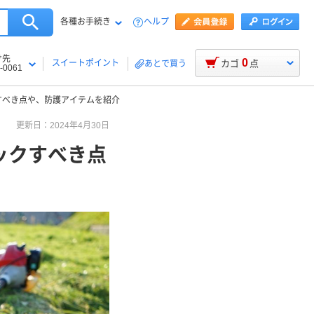
各種お手続き
ヘルプ
け先
0
スイートポイント
カゴ
点
あとで買う
-0061
すべき点や、防護アイテムを紹介
更新日：2024年4月30日
ックすべき点