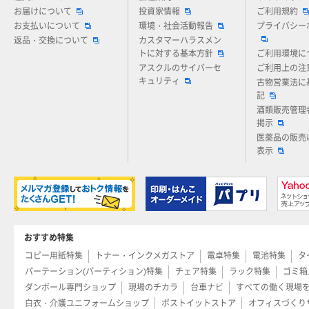
お届けについて
投資家情報
ご利用規約
お支払いについて
環境・社会活動報告
プライバシー
返品・交換について
カスタマーハラスメン
トに対する基本方針
ご利用環境に
アスクルのサイバーセ
ご利用上の注
キュリティ
古物営業法に
記
酒類販売管理
掲示
医薬品の販売
表示
おすすめ特集
コピー用紙特集
トナー・インクメガストア
電卓特集
電池特集
タ
パーテーション(パーティション)特集
チェア特集
ラック特集
ゴミ箱
ダンボール専門ショップ
現場のチカラ
台車ナビ
すべての働く現場
白衣・介護ユニフォームショップ
ポストイットストア
オフィスづくり