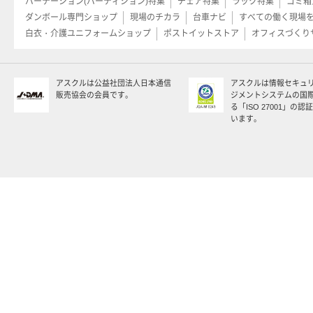
パーテーション(パーティション)特集
チェア特集
ラック特集
ゴミ箱
ダンボール専門ショップ
現場のチカラ
台車ナビ
すべての働く現場
白衣・介護ユニフォームショップ
ポストイットストア
オフィスづくり
アスクルは公益社団法人日本通信
アスクルは情報セキュ
販売協会の会員です。
ジメントシステムの国
る「ISO 27001」の
います。