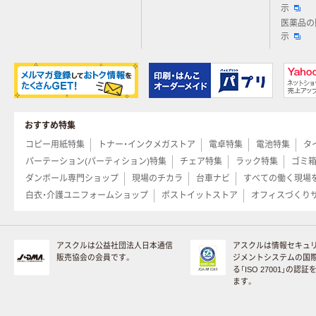
示
医薬品の
示
おすすめ特集
コピー用紙特集
トナー・インクメガストア
電卓特集
電池特集
タ
パーテーション(パーティション)特集
チェア特集
ラック特集
ゴミ
ダンボール専門ショップ
現場のチカラ
台車ナビ
すべての働く現場
白衣・介護ユニフォームショップ
ポストイットストア
オフィスづくり
アスクルは公益社団法人日本通信
アスクルは情報セキュ
販売協会の会員です。
ジメントシステムの国
る「ISO 27001」の認
ます。