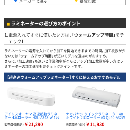
メーカーで選ぶ
基礎知識
ラミネーターの選び方のポイント
1.
電源入れてすぐに使いたい方は、
「ウォームアップ時間」
をチ
ェック！
ラミネーターの電源を入れてから加工を開始できるまでの時間。加工枚数が少
ない方は「
ウォームアップ時間
」が短いモデルを選ぶのがおすすめ。
さらに、「加工速度」も速いと作業効率がぐんとアップ！加工枚数が多い方はラ
ミネーターの加工速度も要チェックポイントです。
【超高速ウォームアップラミネーター】すぐに使えるおすすめモデル
アイリスオーヤマ 高速起動ラミネー
ナカバヤシ クイックラミネーター40
ター 4本ローラー HSL-A343-W 1台
ホワイト 2本ローラー A3 QL40-A32W
￥21,290
￥11,930
販売価格(税込)
販売価格(税込)