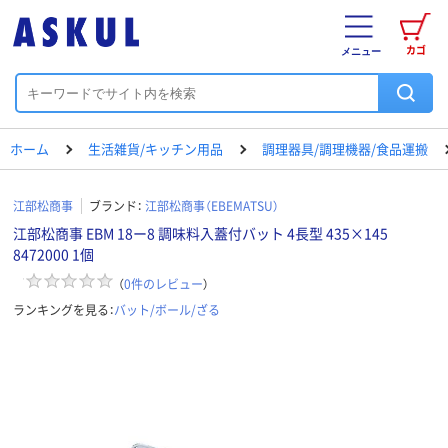
カゴ
メニュー
ホーム
生活雑貨/キッチン用品
調理器具/調理機器/食品運搬
江部松商事
ブランド：
江部松商事（EBEMATSU）
江部松商事 EBM 18ー8 調味料入蓋付バット 4長型 435×145
8472000 1個
（
0
件のレビュー
）
ランキングを見る：
バット/ボール/ざる