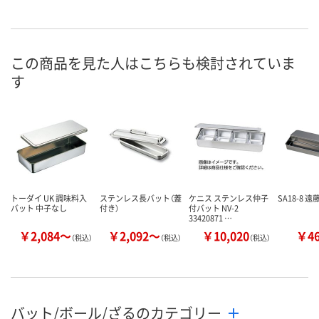
この商品を見た人はこちらも検討されていま
す
トーダイ UK 調味料入
ステンレス長バット（蓋
ケニス ステンレス仲子
SA18-8 
バット 中子なし
付き）
付バット NV-2
33420871 …
￥2,084～
￥2,092～
￥10,020
￥4
（税込）
（税込）
（税込）
バット/ボール/ざるのカテゴリー