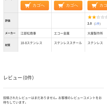
カゴへ
カゴへ
カ
評価
2.0
（
1件
）
江部松商事
エコー金属
大屋製作所
メーカー
18-8ステンレス
ステンレススチール
ステンレス
材質
レビュー（0件）
投稿されたレビューはまだありません。お客様のレビューコメントをお
待ちしています。