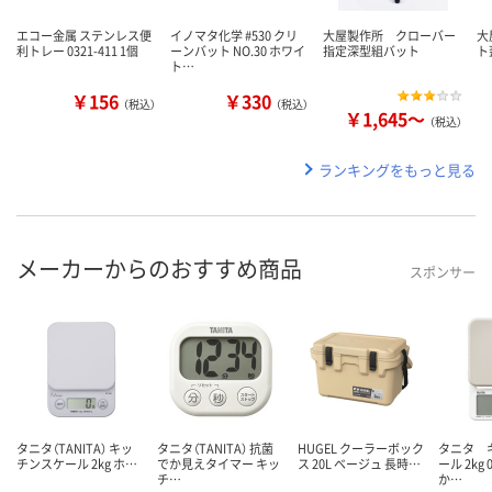
エコー金属 ステンレス便
イノマタ化学 #530 クリ
大屋製作所 クローバー
大
利トレー 0321-411 1個
ーンバット NO.30 ホワイ
指定深型組バット
ト
ト…
￥156
￥330
（税込）
（税込）
￥1,645～
（税込）
ランキングをもっと見る
メーカーからのおすすめ商品
スポンサー
タニタ（TANITA） キッ
タニタ（TANITA） 抗菌
HUGEL クーラーボック
タニタ 
チンスケール 2kg ホ…
でか見えタイマー キッ
ス 20L ベージュ 長時…
ール 2kg 
チ…
か…