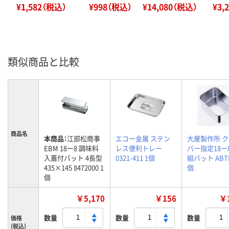
¥1,582（税込）
¥998（税込）
¥14,080（税込）
¥3,
類似商品と比較
商品名
本商品：
江部松商事
エコー金属 ステン
大屋製作所 
EBM 18ー8 調味料
レス便利トレー
バー指定18ー
入蓋付バット 4長型
0321-411 1個
組バット ABTE
435×145 8472000 1
個
個
￥5,170
￥156
￥1
数量
数量
数量
価格
(税込)