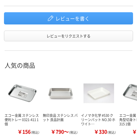
レビューを書く
レビューをリクエストする
人気の商品
エコー金属 ステンレス
無印良品 ステンレス バ
イノマタ化学 #530 ク
エコー金属
便利トレー 0321-411 1
ット 良品計画
リーンバット NO.30 ホ
角型切身トレー
個
ワイト…
315 1個
￥156
￥790～
￥330
￥
（税込）
（税込）
（税込）