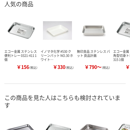
人気の商品
エコー金属 ステンレス
イノマタ化学 #530 ク
無印良品 ステンレス バ
エコー金属
便利トレー 0321-411 1
リーンバット NO.30 ホ
ット 良品計画
角型切身トレー
個
ワイト…
315 1個
￥156
￥330
￥790～
￥
（税込）
（税込）
（税込）
この商品を見た人はこちらも検討されていま
す