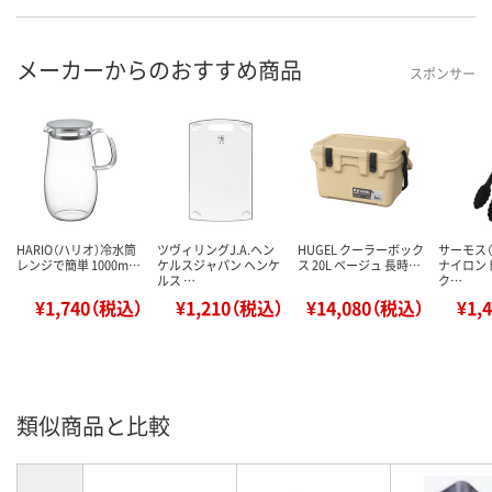
メーカーからのおすすめ商品
スポンサー
HARIO（ハリオ）冷水筒
ツヴィリングJ.A.ヘン
HUGEL クーラーボック
サーモス（T
レンジで簡単 1000m…
ケルスジャパン ヘンケ
ス 20L ベージュ 長時…
ナイロン
ルス …
ク…
¥1,740（税込）
¥1,210（税込）
¥14,080（税込）
¥1,
類似商品と比較