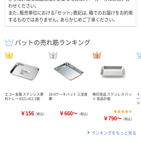
わせください。
また、販売単位における「セット」表記は、箱でのお届けをお約束
するものではありません。あらかじめご了承ください。
バットの売れ筋ランキング
エコー金属 ステンレス便
18-0ケーキバット 三宝産
無印良品 ステンレス バッ
イ
利トレー 0321-411 1個
業
ト 良品計画
ー
ト
￥156
￥660～
（税込）
（税込）
￥790～
（税込）
ランキングをもっと見る