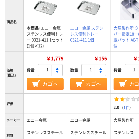
商品名
本商品：
エコー金属
エコー金属 ステン
大屋製作所 
ステンレス便利トレ
レス便利トレー
バー指定18ー
ー 0321-411 1セット
0321-411 1個
組バット ABTE
(1個×12)
個
￥1,779
￥156
￥1
数量
数量
数量
価格
(税込)
カゴへ
カゴへ
カ
評価
2.0
（
1件
）
エコー金属
エコー金属
大屋製作所
メーカー
ステンレススチール
ステンレススチール
ステンレス
材質