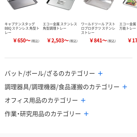
キャプテンスタッグ
エコー金属 ステンレス
ワールドツール アスト
エコー金属
BBQ ステンレス 角型ト
角型調理トレー
ロプロダクツ ステンレ
万能トレー
レー
ストレー
￥650～
￥2,503～
￥841～
￥1
（税込）
（税込）
（税込）
バット/ボール/ざるのカテゴリー
調理器具/調理機器/食品運搬のカテゴリー
オフィス用品のカテゴリー
作業・研究用品のカテゴリー