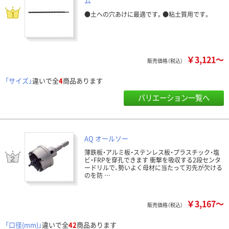
ム
●土への穴あけに最適です。●粘土質用です。
￥3,121～
販売価格（税込）
「サイズ」
違いで全
4
商品あります
バリエーション一覧へ
AQ オールソー
薄鉄板・アルミ板・ステンレス板・プラスチック・塩
ビ・FRPを穿孔できます 衝撃を吸収する2段センタ
ードリルで、勢いよく母材に当たって刃先が欠ける
のを防 …
￥3,167～
販売価格（税込）
「口径(mm)」
違いで全
42
商品あります