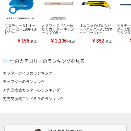
エヌティー NT オー
オルファ OLFA 一枚
オルファ OLFA スピ
エヌティー
プナー iOー100P IO-
切りカッター キリヌ
ードハイパーAL型(オ
ター A
100P…
ーク 209B …
ートロック) …
スタンダ
￥156
￥1,106
￥852
（税込）
（税込）
（税込）
他のカテゴリーのランキングを見る
カッターナイフのランキング
チップソーのランキング
刃先交換式カッターのランキング
刃先交換式エンドミルのランキング