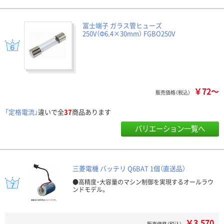
冨士端子 ガラス管ヒューズ
250V（Φ6.4×30mm） FGBO250V
￥72～
販売価格（税込）
「定格電流」
違いで全
37
商品あります
バリエーション一覧へ
三菱電機 バッテリ Q6BAT 1個（直送品）
●高精度・大容量のマシン制御を実現するオールラウ
ンドモデル。
￥3,570
販売価格（税込）