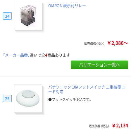
OMRON 表示付リレー
24
￥2,086～
販売価格（税込）
「メーカー品番」
違いで全
4
商品あります
バリエーション一覧へ
パナソニック 10Aフットスイッチ 二重被覆コ
ード対応
25
●フットスイッチ10Aです。
￥2,134
販売価格（税込）