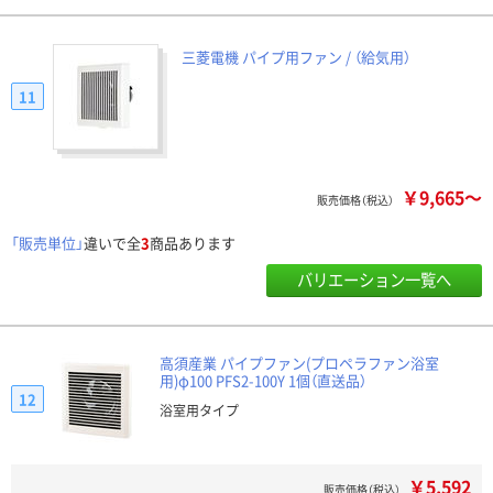
三菱電機 パイプ用ファン / （給気用）
11
￥9,665～
販売価格（税込）
「販売単位」
違いで全
3
商品あります
バリエーション一覧へ
高須産業 パイプファン(プロペラファン浴室
用)φ100 PFS2-100Y 1個（直送品）
12
浴室用タイプ
￥5,592
販売価格（税込）