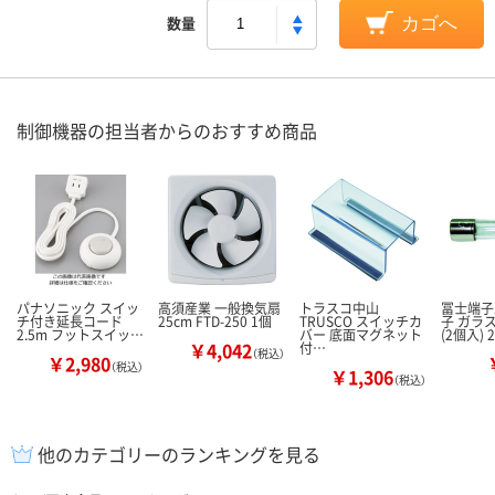
数量
カゴへ
制御機器の担当者からのおすすめ商品
パナソニック スイッ
高須産業 一般換気扇
トラスコ中山
冨士端子
チ付き延長コード
25cm FTD-250 1個
TRUSCO スイッチカ
子 ガラ
2.5m フットスイッ…
バー 底面マグネット
(2個入) 
￥4,042
付…
（税込）
￥2,980
（税込）
￥1,306
（税込）
他のカテゴリーのランキングを見る