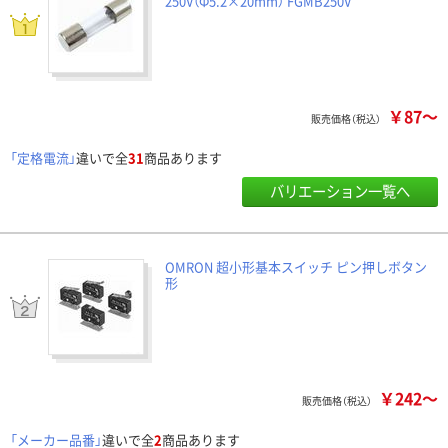
250V（Φ5.2×20mm） FGMB250V
￥87～
販売価格（税込）
「定格電流」
違いで全
31
商品あります
バリエーション一覧へ
OMRON 超小形基本スイッチ ピン押しボタン
形
￥242～
販売価格（税込）
「メーカー品番」
違いで全
2
商品あります