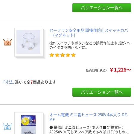
バリエーション一覧へ
セーフラン安全用品 誤操作防止スイッチカバ
ー(マグネット)
操作スイッチやボタンなどの誤操作防止や、鍵穴へ
のイタズラ防止などに。
￥1,226～
販売価格（税込）
「寸法」
違いで全
7
商品あります
バリエーション一覧へ
オーム電機 ミニ管ヒューズ 250V 4本入り DZ-
MF
● 補修用ミニ管ヒューズ4本入り■ 定格電圧：
AC250V ※同じアンペア数であれば125Vのものに