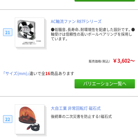
AC軸流ファン R87Fシリーズ
●低騒音、長寿命、耐環境性を配慮した設計です。●
21
軸受けは信頼性の高いボールベアリングを採用し
ています。
￥3,602～
販売価格（税込）
「サイズ(mm)」
違いで全
16
商品あります
バリエーション一覧へ
大自工業 非常回転灯 磁石式
後続車の二次災害を防止する！磁石式
22