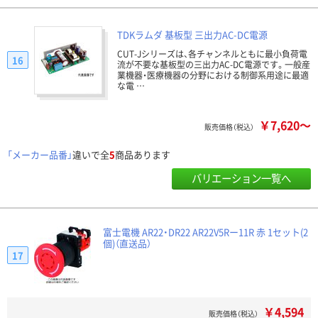
TDKラムダ 基板型 三出力AC-DC電源
CUT-Jシリーズは、各チャンネルともに最小負荷電
16
流が不要な基板型の三出力AC-DC電源です。一般産
業機器・医療機器の分野における制御系用途に最適
な電 …
￥7,620～
販売価格（税込）
「メーカー品番」
違いで全
5
商品あります
バリエーション一覧へ
富士電機 AR22・DR22 AR22V5Rー11R 赤 1セット(2
個)（直送品）
17
￥4,594
販売価格（税込）