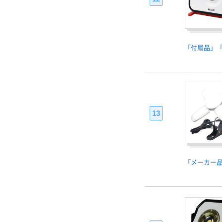
「付属品」
13
「メーカー