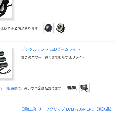
2
」
違いで全
商品あります
デジタルランド LEDズームライト
驚きのパワー！遠くまで照らすLEDライト。
2
プ」「販売単位」
違いで全
商品あります
日動工業 リーフクリップ LCLF-795N 1PC（直送品）