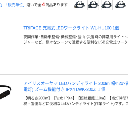
4
プ」「販売単位」
違いで全
商品あります
TRIFACE 充電式LEDワークライト WL-HU100 1個
夜間作業･自動車整備･機械整備･登山･災害時の非常用ライト
ジャーなど、様々なシーンで活躍する便利なUSB充電式ワー
アイリスオーヤマ LEDハンディライト 200lm 幅Φ29×高
電灯) ズーム機能付き IPX4 LWK-200Z １個
【明るさ200lm】【防水 IPX4】【照射距離110m】【点灯
検・警備などに便利なLEDハンディライト(作業ライト)です。