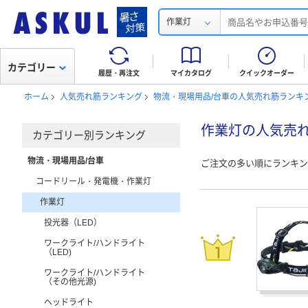
作業灯
カテゴリー
履歴・再注文
マイカタログ
クイックオーダー
ホーム
人気売れ筋ランキング
物流・現場用品/台車の人気売れ筋ランキ
作業灯の人気売
カテゴリー別ランキング
物流・現場用品/台車
ご注文の多い順にランキン
コードリール・発電機・作業灯
作業灯
投光器（LED）
ワークライト/ハンドライト
（LED)
ワークライト/ハンドライト
（その他光源)
ヘッドライト