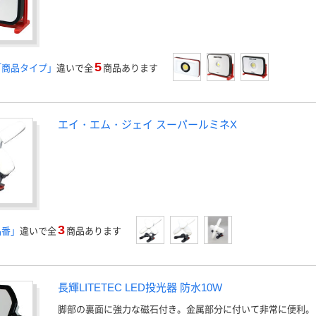
5
「商品タイプ」
違いで全
商品あります
エイ・エム・ジェイ スーパールミネX
3
品番」
違いで全
商品あります
長輝LITETEC LED投光器 防水10W
脚部の裏面に強力な磁石付き。金属部分に付いて非常に便利。