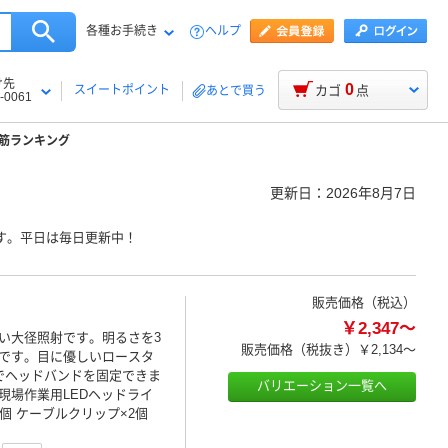
各種お手続き
ヘルプ
け先
0
スイートポイント
カゴ
点
あとで買う
-0061
筋ランキング
更新日：
2026年8月7日
す。平日は毎日更新中！
販売価格（税込）
￥2,347～
い大径照射です。明るさを3
販売価格（税抜き）
￥2,134～
です。目に優しいロースタ
でヘッドバンドを固定できま
バリエーション一覧へ
現場作業用LEDヘッドライ
個 ケーブルクリップ×2個