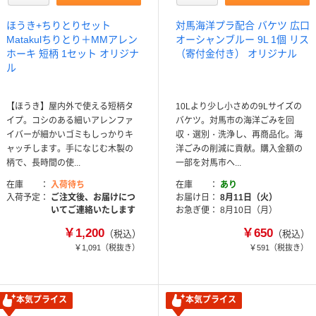
ほうき+ちりとりセット
対馬海洋プラ配合 バケツ 広口
Matakulちりとり＋MMアレン
オーシャンブルー 9L 1個 リス
ホーキ 短柄 1セット オリジナ
（寄付金付き） オリジナル
ル
【ほうき】屋内外で使える短柄タ
10Lより少し小さめの9Lサイズの
イプ。コシのある細いアレンファ
バケツ。対馬市の海洋ごみを回
イバーが細かいゴミもしっかりキ
収・選別・洗浄し、再商品化。海
ャッチします。手になじむ木製の
洋ごみの削減に貢献。購入金額の
柄で、長時間の使...
一部を対馬市へ...
在庫
入荷待ち
在庫
あり
入荷予定
ご注文後、お届けにつ
お届け日
8月11日（火）
いてご連絡いたします
お急ぎ便
8月10日（月）
￥1,200
￥650
（税込）
（税込）
￥1,091
（税抜き）
￥591
（税抜き）
本気プライス
本気プライス