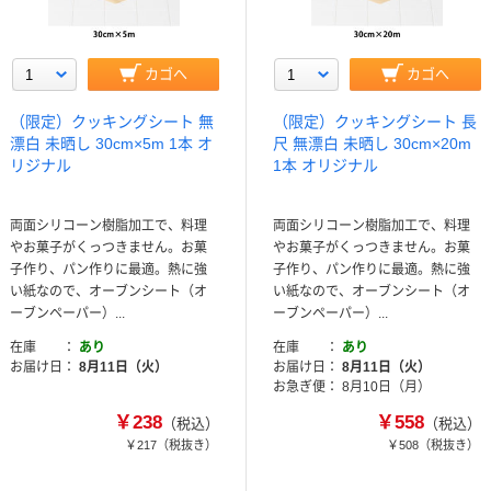
カゴへ
カゴへ
（限定）クッキングシート 無
（限定）クッキングシート 長
漂白 未晒し 30cm×5m 1本 オ
尺 無漂白 未晒し 30cm×20m
リジナル
1本 オリジナル
両面シリコーン樹脂加工で、料理
両面シリコーン樹脂加工で、料理
やお菓子がくっつきません。お菓
やお菓子がくっつきません。お菓
子作り、パン作りに最適。熱に強
子作り、パン作りに最適。熱に強
い紙なので、オーブンシート（オ
い紙なので、オーブンシート（オ
ーブンペーパー）...
ーブンペーパー）...
在庫
あり
在庫
あり
お届け日
8月11日（火）
お届け日
8月11日（火）
お急ぎ便
8月10日（月）
￥238
￥558
（税込）
（税込）
￥217
（税抜き）
￥508
（税抜き）