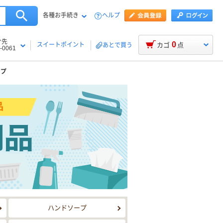
各種お手続き
ヘルプ
け先
0
スイートポイント
カゴ
点
あとで買う
-0061
ップ
ハンドソープ