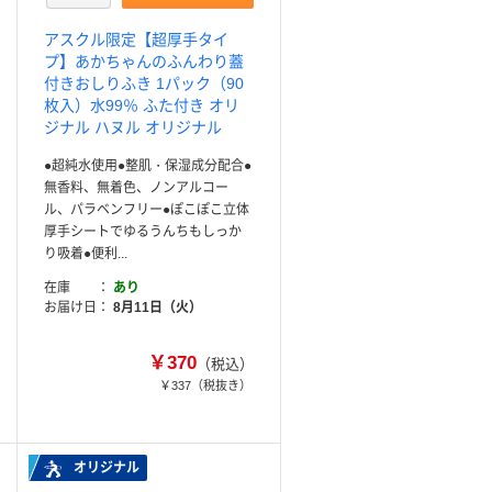
アスクル限定【超厚手タイ
プ】あかちゃんのふんわり蓋
付きおしりふき 1パック（90
枚入）水99％ ふた付き オリ
ジナル ハヌル オリジナル
●超純水使用●整肌・保湿成分配合●
無香料、無着色、ノンアルコー
ル、パラベンフリー●ぽこぽこ立体
厚手シートでゆるうんちもしっか
り吸着●便利...
在庫
あり
お届け日
8月11日（火）
￥370
（税込）
￥337
（税抜き）
オリジナル