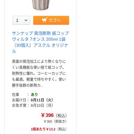
カゴへ
サンナップ 発泡断熱 紙コップ
ヴィルタ 7オンス 205ml 1袋
（30個入）アスクル オリジナ
ル
表面の発泡加工により熱くなりに
くい高機能な使い捨て紙コップ。
耐熱性に優れ、コーヒーカップに
も最適。軽量で持ちやすく、使い
勝手抜群の断熱カ...
在庫
あり
お届け日
8月11日（火）
お急ぎ便
8月10日（月）
￥396
（税込）
￥360
（税抜き）
1個あたり￥13.2
（税込）