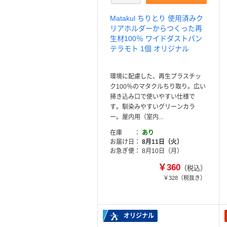
Matakul ちりとり 使用済みク
リアホルダーからつくった再
生材100％ ワイドダストパン
テラモト 1個 オリジナル
環境に配慮した、再生プラスチッ
ク100％のマタクルちり取り。広い
掃き込み口で使いやすい仕様で
す。馴染みやすいグリーンカラ
ー。屋内用（室内...
在庫
あり
お届け日
8月11日（火）
お急ぎ便
8月10日（月）
￥360
（税込）
￥328
（税抜き）
オリジナル