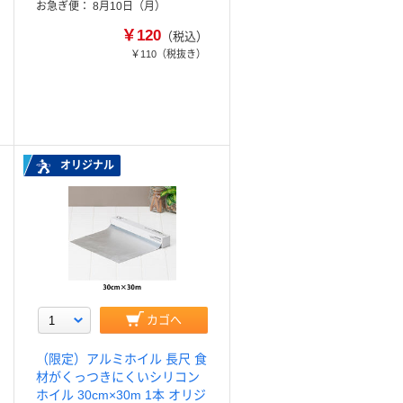
お急ぎ便
8月10日（月）
￥120
（税込）
￥110
（税抜き）
オリジナル
カゴへ
（限定）アルミホイル 長尺 食
材がくっつきにくいシリコン
ホイル 30cm×30m 1本 オリジ