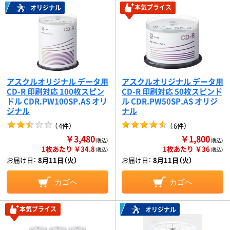
本気プライス
オリジナル
アスクルオリジナル データ用
アスクルオリジナル データ用
CD-R 印刷対応 100枚スピン
CD-R 印刷対応 50枚スピンド
ドル CDR.PW100SP.AS オリ
ル CDR.PW50SP.AS オリジ
ジナル
ナル
（
4件
）
（
6件
）
￥3,480
￥1,800
（税込）
（税込）
1枚あたり ￥34.8
1枚あたり ￥36
（税込）
（税込）
お届け日：
8月11日（火）
お届け日：
8月11日（火）
カゴへ
カゴへ
本気プライス
オリジナル