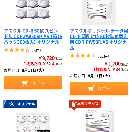
アスクル CD-R 50枚 スピン
アスクルオリジナル データ用
ドル CDR.PW50SP.AS 1箱（6
CD-R 印刷対応 50枚詰め替え
パック300枚入） オリジナル
用 CDR.PW50R.AS オリジナ
ル
（
6件
）
（
21件
）
￥9,720
（税込）
￥1,700
1枚あたり ￥32.4
（税込）
（税込）
1枚あたり ￥34
お届け日：
8月11日（火）
（税込）
お届け日：
8月11日（火）
カゴへ
カゴへ
本気プライス
オリジナル