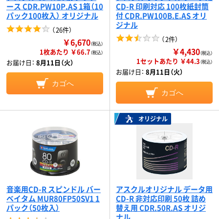
ース CDR.PW10P.AS 1箱（10
CD-R 印刷対応 100枚紙封筒
パック100枚入） オリジナル
付 CDR.PW100B.E.AS オリ
ジナル
（
26件
）
（
2件
）
￥6,670
（税込）
￥4,430
1枚あたり ￥66.7
（税込）
（税込）
1セットあたり ￥44.3
お届け日：
8月11日（火）
（税込）
お届け日：
8月11日（火）
カゴへ
カゴへ
オリジナル
音楽用CD-R スピンドル バー
アスクルオリジナル データ用
ベイタム MUR80FP50SV1 1
CD-R 非対応印刷 50枚 詰め
パック（50枚入）
替え用 CDR.50R.AS オリジ
ナル