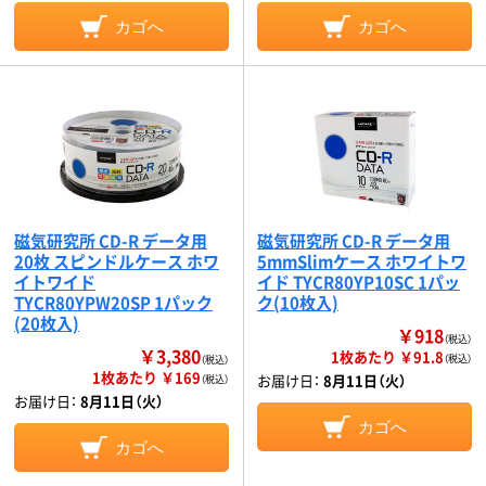
カゴへ
カゴへ
磁気研究所 CD-R データ用
磁気研究所 CD-R データ用
20枚 スピンドルケース ホワ
5mmSlimケース ホワイトワ
イトワイド
イド TYCR80YP10SC 1パッ
TYCR80YPW20SP 1パック
ク(10枚入)
(20枚入)
￥918
（税込）
￥3,380
1枚あたり ￥91.8
（税込）
（税込）
1枚あたり ￥169
お届け日：
8月11日（火）
（税込）
お届け日：
8月11日（火）
カゴへ
カゴへ