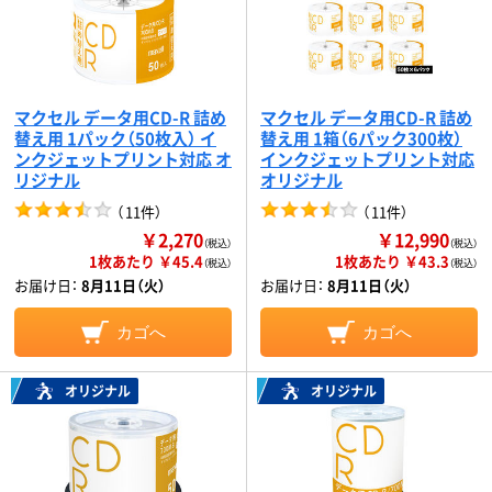
マクセル データ用CD-R 詰め
マクセル データ用CD-R 詰め
替え用 1パック（50枚入） イ
替え用 1箱（6パック300枚）
ンクジェットプリント対応 オ
インクジェットプリント対応
リジナル
オリジナル
（
11件
）
（
11件
）
￥2,270
￥12,990
（税込）
（税込）
1枚あたり ￥45.4
1枚あたり ￥43.3
（税込）
（税込）
お届け日：
8月11日（火）
お届け日：
8月11日（火）
カゴへ
カゴへ
オリジナル
オリジナル