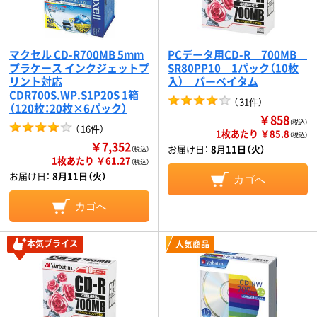
マクセル CD-R700MB 5mm
PCデータ用CD-R 700MB
プラケース インクジェットプ
SR80PP10 1パック（10枚
リント対応
入） バーベイタム
CDR700S.WP.S1P20S 1箱
（
31件
）
（120枚：20枚×6パック）
￥858
（税込）
（
16件
）
1枚あたり ￥85.8
（税込）
￥7,352
お届け日：
8月11日（火）
（税込）
1枚あたり ￥61.27
（税込）
お届け日：
8月11日（火）
カゴへ
カゴへ
本気プライス
人気商品