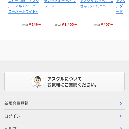
コピー用紙 アスク
タカラトミー ベイブ
アスクル はたらく ふ
アスクル
ル マルチペーパー
レード
せん 75×75mm
ルダー 
スーパーホワイト+
ード
￥149～
￥1,400～
￥407～
（税込）
（税込）
（税込）
アスクルについて
お気軽にご質問ください。
新規会員登録
ログイン
ヘルプ