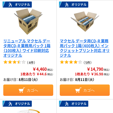
オリジナル
オリジナル
リニューアル マクセル デー
マクセル データ用CD-R 業務
タ用CD-R 業務用パック 1箱
用パック 1箱（400枚入） イン
（100枚入） ワイド印刷対応
クジェットプリント対応 オリ
オリジナル
ジナル
（
4件
）
（
5件
）
￥4,460
￥14,790
（税込）
（税込）
1枚あたり ￥44.6
1枚あたり ￥36.98
（税込）
（税込）
お届け日：
8月11日（火）
お届け日：
8月11日（火）
カゴへ
カゴへ
オリジナル
オリジナル