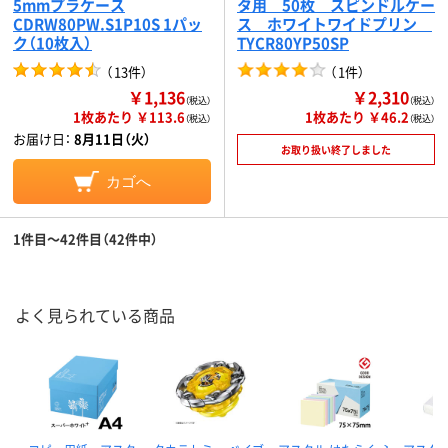
5mmプラケース
タ用 50枚 スピンドルケー
CDRW80PW.S1P10S 1パッ
ス ホワイトワイドプリン
ク（10枚入）
TYCR80YP50SP
（
13件
）
（
1件
）
￥1,136
￥2,310
（税込）
（税込）
1枚あたり ￥113.6
1枚あたり ￥46.2
（税込）
（税込）
お届け日：
8月11日（火）
お取り扱い終了しました
カゴへ
1件目～42件目（42件中）
よく見られている商品