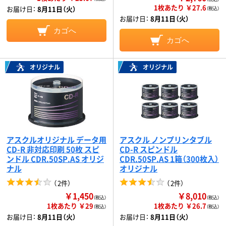
1枚あたり ￥27.6
お届け日：
8月11日（火）
（税込）
お届け日：
8月11日（火）
カゴへ
カゴへ
オリジナル
オリジナル
アスクルオリジナル データ用
アスクル ノンプリンタブル
CD-R 非対応印刷 50枚 スピ
CD-R スピンドル
ンドル CDR.50SP.AS オリジ
CDR.50SP.AS 1箱（300枚入）
ナル
オリジナル
（
2件
）
（
2件
）
￥1,450
￥8,010
（税込）
（税込）
1枚あたり ￥29
1枚あたり ￥26.7
（税込）
（税込）
お届け日：
8月11日（火）
お届け日：
8月11日（火）