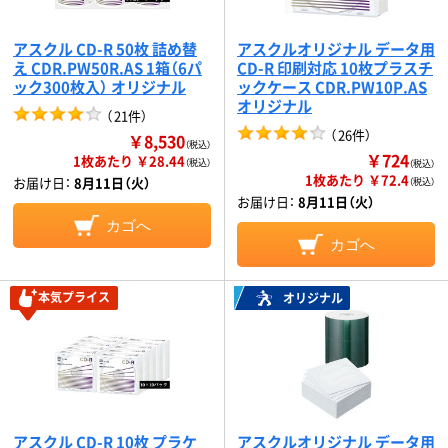
アスクル CD-R 50枚 詰め替
アスクルオリジナル データ用
え CDR.PW50R.AS 1箱（6パ
CD-R 印刷対応 10枚プラスチ
ック300枚入） オリジナル
ックケース CDR.PW10P.AS
オリジナル
（
21件
）
（
26件
）
￥8,530
（税込）
￥724
1枚あたり ￥28.44
（税込）
（税込）
1枚あたり ￥72.4
お届け日：
8月11日（火）
（税込）
お届け日：
8月11日（火）
カゴへ
カゴへ
本気プライス
オリジナル
アスクル CD-R 10枚 プラケ
アスクルオリジナル データ用