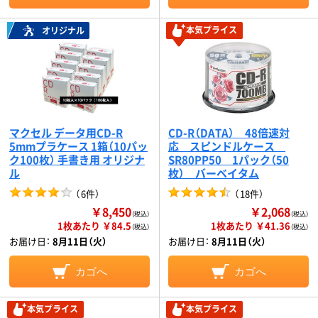
本気プライス
オリジナル
マクセル データ用CD-R
CD-R（DATA） 48倍速対
5mmプラケース 1箱（10パッ
応 スピンドルケース
ク100枚） 手書き用 オリジナ
SR80PP50 1パック（50
ル
枚） バーベイタム
（
6件
）
（
18件
）
￥8,450
￥2,068
（税込）
（税込）
1枚あたり ￥84.5
1枚あたり ￥41.36
（税込）
（税込）
お届け日：
8月11日（火）
お届け日：
8月11日（火）
カゴへ
カゴへ
本気プライス
本気プライス