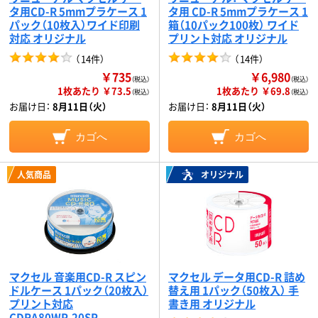
タ用CD-R 5mmプラケース 1
タ用 CD-R 5mmプラケース 1
パック（10枚入）ワイド印刷
箱（10パック100枚） ワイド
対応 オリジナル
プリント対応 オリジナル
（
14件
）
（
14件
）
￥735
￥6,980
（税込）
（税込）
1枚あたり ￥73.5
1枚あたり ￥69.8
（税込）
（税込）
お届け日：
8月11日（火）
お届け日：
8月11日（火）
カゴへ
カゴへ
人気商品
オリジナル
マクセル 音楽用CD-R スピン
マクセル データ用CD-R 詰め
ドルケース 1パック（20枚入）
替え用 1パック（50枚入） 手
プリント対応
書き用 オリジナル
CDRA80WP.20SP