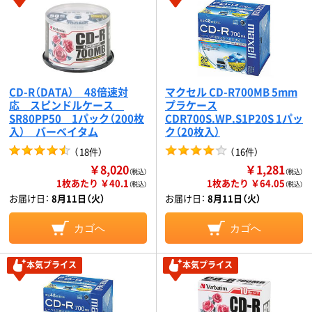
CD-R（DATA） 48倍速対
マクセル CD-R700MB 5mm
応 スピンドルケース
プラケース
SR80PP50 1パック（200枚
CDR700S.WP.S1P20S 1パッ
入） バーベイタム
ク（20枚入）
（
18件
）
（
16件
）
￥8,020
￥1,281
（税込）
（税込）
1枚あたり ￥40.1
1枚あたり ￥64.05
（税込）
（税込）
お届け日：
8月11日（火）
お届け日：
8月11日（火）
カゴへ
カゴへ
本気プライス
本気プライス