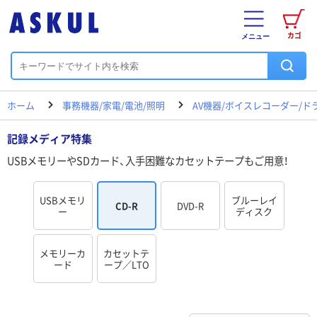
カゴ
メニュー
ホーム
事務機器/家電/電池/照明
AV機器/ボイスレコーダー/ド
記録メディア特集
USBメモリーやSDカード、入手困難なカセットテープもご用意！
USBメモリ
ブルーレイ
CD-R
DVD-R
ー
ディスク
メモリーカ
カセットテ
ード
ープ／LTO