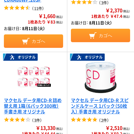
（
3件
）
（
11件
）
￥2,370
（税込）
￥1,660
1枚あたり ￥47.4
（税込）
（税込）
1枚あたり ￥83
お届け日：
8月11日（火）
（税込）
お届け日：
8月11日（火）
カゴへ
カゴへ
オリジナル
オリジナル
マクセル データ用CD-R 詰め
マクセル データ用CD-R スピ
替え用 1箱（6パック300枚）
ンドルケース 1パック（50枚
手書き用 オリジナル
入） 手書き用 オリジナル
（
3件
）
（
2件
）
￥13,330
￥2,510
（税込）
（税込）
1枚あたり ￥44.44
1枚あたり ￥50.2