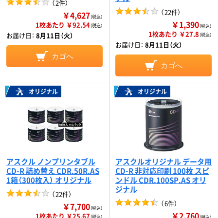
（
2件
）
（
22件
）
￥4,627
（税込）
￥1,390
1枚あたり ￥92.54
（税込）
（税込）
1枚あたり ￥27.8
お届け日：
8月11日（火）
（税込）
お届け日：
8月11日（火）
カゴへ
カゴへ
オリジナル
オリジナル
アスクル ノンプリンタブル
アスクルオリジナル データ用
CD-R 詰め替え CDR.50R.AS
CD-R 非対応印刷 100枚 スピ
1箱（300枚入） オリジナル
ンドル CDR.100SP.AS オリ
ジナル
（
22件
）
（
6件
）
￥7,700
（税込）
￥2,760
1枚あたり ￥25.67
（税込）
（税込）