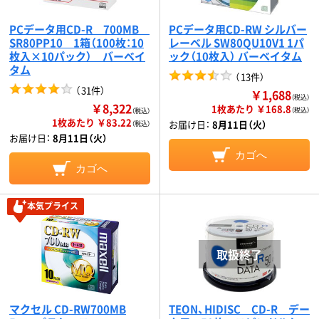
PCデータ用CD-R 700MB
PCデータ用CD-RW シルバー
SR80PP10 1箱（100枚：10
レーベル SW80QU10V1 1パ
枚入×10パック） バーベイ
ック（10枚入） バーベイタム
タム
（
13件
）
（
31件
）
￥1,688
（税込）
￥8,322
1枚あたり ￥168.8
（税込）
（税込）
1枚あたり ￥83.22
お届け日：
8月11日（火）
（税込）
お届け日：
8月11日（火）
カゴへ
カゴへ
本気プライス
マクセル CD-RW700MB
TEON、HIDISC CD-R デー