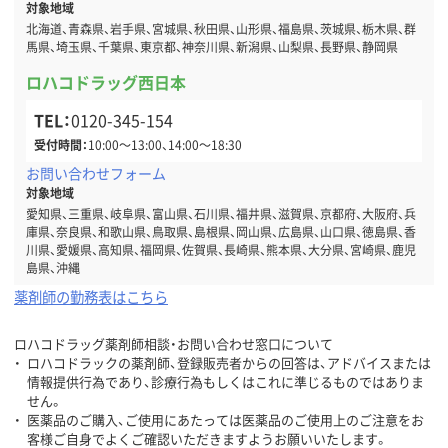
対象地域
北海道、青森県、岩手県、宮城県、秋田県、山形県、福島県、茨城県、栃木県、群
馬県、埼玉県、千葉県、東京都、神奈川県、新潟県、山梨県、長野県、静岡県
ロハコドラッグ西日本
TEL：
0120-345-154
受付時間：
10:00～13:00、14:00～18:30
お問い合わせフォーム
対象地域
愛知県、三重県、岐阜県、富山県、石川県、福井県、滋賀県、京都府、大阪府、兵
庫県、奈良県、和歌山県、鳥取県、島根県、岡山県、広島県、山口県、徳島県、香
川県、愛媛県、高知県、福岡県、佐賀県、長崎県、熊本県、大分県、宮崎県、鹿児
島県、沖縄
薬剤師の勤務表はこちら
ロハコドラッグ薬剤師相談・お問い合わせ窓口について
ロハコドラックの薬剤師、登録販売者からの回答は、アドバイスまたは
情報提供行為であり、診療行為もしくはこれに準じるものではありま
せん。
医薬品のご購入、ご使用にあたっては医薬品のご使用上のご注意をお
客様ご自身でよくご確認いただきますようお願いいたします。