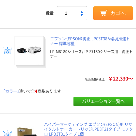
数量
カゴへ
エプソン（EPSON）純正 LPC3T38 V環境推進ト
ナー 標準容量
LP-M8180シリーズ/LP-S7180シリーズ用 純正ト
ナー
￥22,330～
販売価格（税込）
「カラー」
違いで全
4
商品あります
バリエーション一覧へ
ハイパーマーケティング エプソン(EPSON)用 リサ
イクルトナー カートリッジLPB3T31タイプ モノク
ロ LPB3T31タイプ 1個