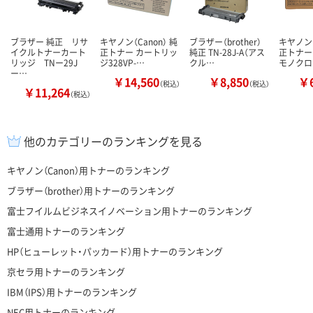
ブラザー 純正 リサ
キヤノン（Canon） 純
ブラザー（brother）
キヤノン（
イクルトナーカート
正トナー カートリッ
純正 TN-28J-A（アス
正トナー 
リッジ TNー29J
ジ328VP-…
クル…
モノクロ
ー…
￥14,560
￥8,850
￥6
（税込）
（税込）
￥11,264
（税込）
他のカテゴリーのランキングを見る
キヤノン（Canon）用トナーのランキング
ブラザー（brother）用トナーのランキング
富士フイルムビジネスイノベーション用トナーのランキング
富士通用トナーのランキング
HP（ヒューレット・パッカード）用トナーのランキング
京セラ用トナーのランキング
IBM（IPS）用トナーのランキング
NEC用トナーのランキング