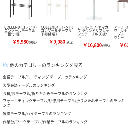
COLLEND（コレンド）
COLLEND（コレンド）
アール・エフ・ヤマカ
アール・
コンソールテーブル
コンソールテーブル
ワ ラウンドリフレッ
ワ レセ
下棚付 幅7…
下棚付 幅7…
シュテーブル 天板：
ーブル 
…
ウン…
￥9,980
￥9,980
（税込）
（税込）
￥16,800
￥61
（税込）
他のカテゴリーのランキングを見る
会議テーブル/ミーティング テーブルのランキング
大型会議テーブルのランキング
長机/長テーブル/折りたたみテーブルのランキング
フォールディングテーブル/研修用テーブル/折りたたみテーブルのランキ
ング
昇降テーブル/ハイテーブルのランキング
作業台/ワークテーブル/作業テーブルのランキング