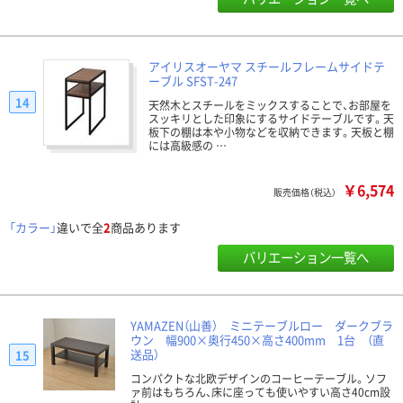
アイリスオーヤマ スチールフレームサイドテ
ーブル SFST-247
14
天然木とスチールをミックスすることで、お部屋を
スッキリとした印象にするサイドテーブルです。天
板下の棚は本や小物などを収納できます。天板と棚
には高級感の …
￥6,574
販売価格（税込）
「カラー」
違いで全
2
商品あります
バリエーション一覧へ
YAMAZEN（山善） ミニテーブルロー ダークブラ
ウン 幅900×奥行450×高さ400mm 1台 （直
送品）
15
コンパクトな北欧デザインのコーヒーテーブル。ソフ
ァ前はもちろん、床に座っても使いやすい高さ40cm設