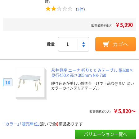
計。
（
2件
）
￥5,990
販売価格（税込）
数量
カゴへ
永井興産 ニーナ 折りたたみテーブル 幅600×
奥行450×高さ305mm NK-760
16
映り込みが美しい鏡面仕上げで上品な佇まい 淡い
カラーのインテリアテーブル
￥5,820～
販売価格（税込）
「カラー」「販売単位」
違いで全
8
商品あります
バリエーション一覧へ