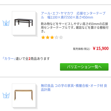
アール・エフ・ヤマカワ 応接センターテーブ
ル 幅1100×奥行550×高さ450mm
飲み物などをサービスしやすい高さ450mmの応接
用センターテーブルです。雑誌などを置ける棚板付
き。
￥15,900
販売価格（税込）
「カラー」
違いで全
2
商品あります
バリエーション一覧へ
無印良品 コの字の家具・積層合板・オーク材 良
品計画