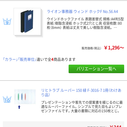
ライオン事務器 ウィンド ホックF No.56 A4
ウインドホックファイル 表題差替式 規格：A4判S型
表紙：樹脂含浸紙 ホック式2穴とじ具 収容枚数：80
枚（8mm） 表紙は丈夫で美しい樹脂含浸紙。 …
￥1,296～
販売価格（税込）
「カラー」「販売単位」
違いで全
4
商品あります
バリエーション一覧へ
リヒトラブ ルーパー 150 緑 F-3016-7 1冊（わけあ
り品）
プレゼンテーションや客先での提案書を綴じるのに最
適なルーパーファイル。シンプルで見た目もよいプレ
ゼンファイルです。大量の書類に対応の150枚とじ。