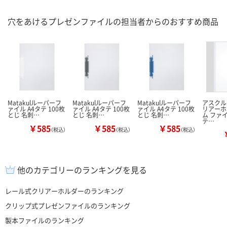
穴をあけるプレゼンファイルの担当者からのおすすめ商品
Matakulルーパーフ
Matakulルーパーフ
Matakulルーパーフ
アスクル
ァイル A4タテ 100枚
ァイル A4タテ 100枚
ァイル A4タテ 100枚
リアーホ
とじ 名刺…
とじ 名刺…
とじ 名刺…
ム ファイ
テ…
￥585
￥585
￥585
（税込）
（税込）
（税込）
他のカテゴリーのランキングを見る
レール式クリアーホルダーのランキング
クリップ式プレゼンファイルのランキング
製本ファイルのランキング