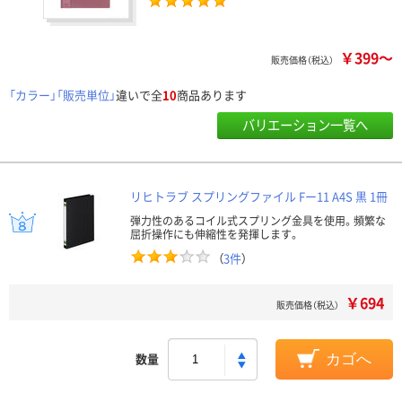
￥399～
販売価格（税込）
「カラー」「販売単位」
違いで全
10
商品あります
バリエーション一覧へ
リヒトラブ スプリングファイル Fー11 A4S 黒 1冊
弾力性のあるコイル式スプリング金具を使用。頻繁な
屈折操作にも伸縮性を発揮します。
（
3件
）
￥694
販売価格（税込）
数量
カゴへ