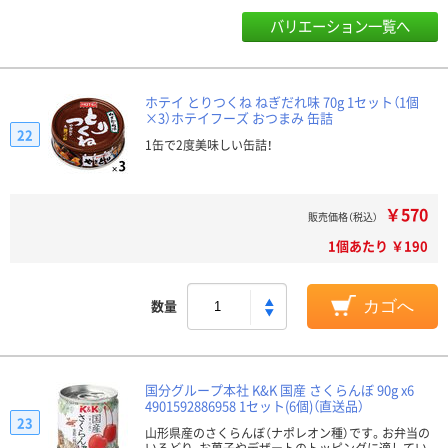
バリエーション一覧へ
ホテイ とりつくね ねぎだれ味 70g 1セット（1個
×3）ホテイフーズ おつまみ 缶詰
22
1缶で2度美味しい缶詰！
￥570
販売価格（税込）
1個あたり ￥190
数量
カゴへ
国分グループ本社 K&K 国産 さくらんぼ 90g x6
4901592886958 1セット(6個)（直送品）
23
山形県産のさくらんぼ（ナポレオン種）です。お弁当の
いろどり、お菓子やデザートのトッピングに適してい