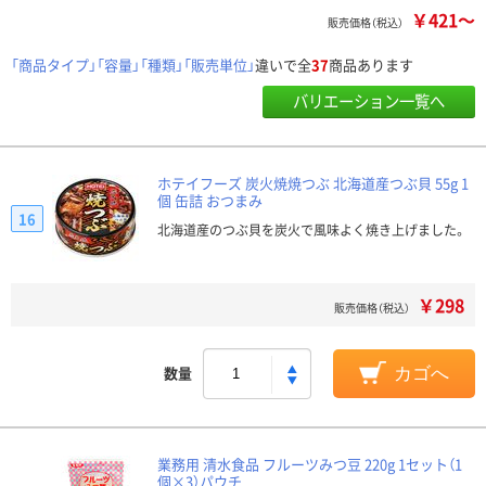
￥421～
販売価格（税込）
「商品タイプ」「容量」「種類」「販売単位」
違いで全
37
商品あります
バリエーション一覧へ
ホテイフーズ 炭火焼焼つぶ 北海道産つぶ貝 55g 1
個 缶詰 おつまみ
16
北海道産のつぶ貝を炭火で風味よく焼き上げました。
￥298
販売価格（税込）
数量
カゴへ
業務用 清水食品 フルーツみつ豆 220g 1セット（1
個×3）パウチ