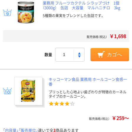
業務用 フルーツカクテル シラップづけ 1個
（3000g） 缶詰 大容量 マルハニチロ 3kg
5種類の果実をブレンドした缶詰です。
￥1,698
販売価格（税込）
数量
カゴへ
キッコーマン食品 業務用 ホールコーン食感一
番
プリっとした心地よい歯ざわりが特徴のカーネル
タイプのホールコーン。
￥259～
販売価格（税込）
「内容量」「販売単位」
違いで全
3
商品あります