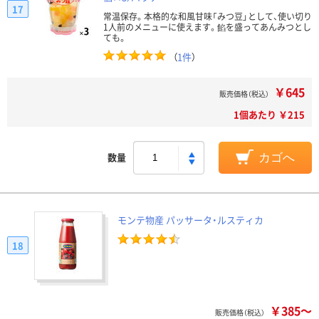
17
常温保存。本格的な和風甘味「みつ豆」として、使い切り
1人前のメニューに使えます。餡を盛ってあんみつとし
ても。
（
1件
）
￥645
販売価格（税込）
1個あたり ￥215
数量
カゴへ
モンテ物産 パッサータ・ルスティカ
18
￥385～
販売価格（税込）