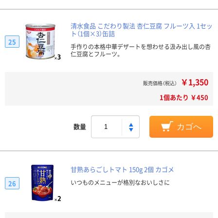
清水食品 こだわり製法 杏仁豆腐 フルーツ入 1セッ
ト（1個×3）缶詰
25
手作りの本格中華デザートを想わせる汲み出し風の杏
仁豆腐とフルーツ。
￥1,350
販売価格（税込）
1個あたり ￥450
数量
カゴへ
甘熟あらごしトマト 150g 2個 カゴメ
いつものメニューが格別なおいしさに
26