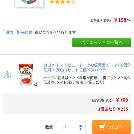
￥198～
販売価格（税込）
「種類」「販売単位」
違いで全
9
商品あります
バリエーション一覧へ
カゴメ トマトピューレー 約3倍濃縮＜トマト6個分
使用＞ 200g 1セット（1個×3）パウチ
ベースに使えばトマト料理が簡単に、裏ごしトマト約3
倍濃縮、トマト6個分使用（一袋当たり）
￥705
販売価格（税込）
1個あたり ￥235
数量
カゴへ