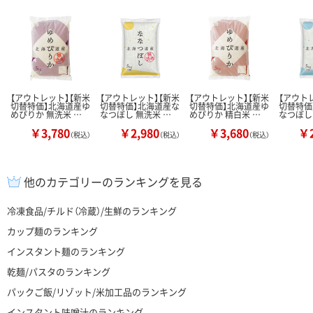
【アウトレット】【新米
【アウトレット】【新米
【アウトレット】【新米
【アウト
切替特価】北海道産ゆ
切替特価】北海道産な
切替特価】北海道産ゆ
切替特価
めぴりか 無洗米 …
なつぼし 無洗米 …
めぴりか 精白米 …
なつぼし
￥3,780
￥2,980
￥3,680
￥2
（税込）
（税込）
（税込）
他のカテゴリーのランキングを見る
冷凍食品/チルド（冷蔵）/生鮮のランキング
カップ麺のランキング
インスタント麺のランキング
乾麺/パスタのランキング
パックご飯/リゾット/米加工品のランキング
インスタント味噌汁のランキング