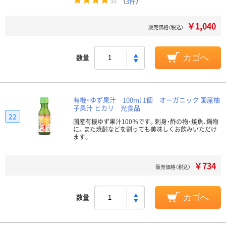
（
3件
）
￥1,040
販売価格（税込）
数量
カゴへ
有機・ゆず果汁 100ml 1個 オーガニック 国産柚
子果汁 ヒカリ 光食品
22
国産有機ゆず果汁100％です。刺身・酢の物・焼魚、鍋物
に。また焼酎などを割っても美味しくお飲みいただけ
ます。
￥734
販売価格（税込）
数量
カゴへ