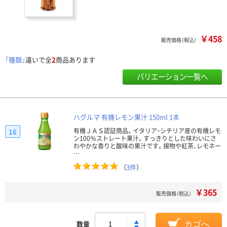
￥458
販売価格（税込）
「種類」
違いで全
2
商品あります
バリエーション一覧へ
ハグルマ 有機レモン果汁 150ml 1本
有機ＪＡＳ認証商品。イタリア・シチリア産の有機レモ
16
ン100％ストレート果汁。すっきりとした味わいにさ
わやかな香りと酸味の果汁です。揚物や紅茶、レモネー
…
（
3件
）
￥365
販売価格（税込）
数量
カゴへ