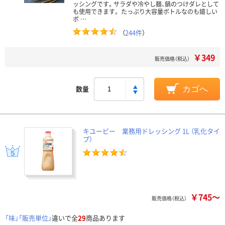
ッシングです。サラダや冷やし麺、鍋のつけダレとして
も使用できます。 たっぷり大容量ボトルなのも嬉しい
ポ …
（
244件
）
￥349
販売価格（税込）
数量
カゴへ
キユーピー 業務用ドレッシング 1L （乳化タイ
プ）
￥745～
販売価格（税込）
「味」「販売単位」
違いで全
29
商品あります