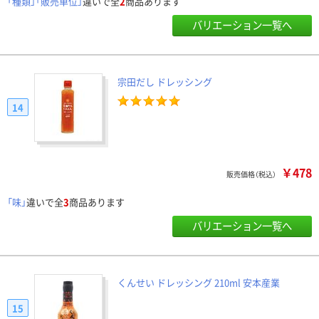
「種類」「販売単位」
違いで全
2
商品あります
バリエーション一覧へ
宗田だし ドレッシング
14
￥478
販売価格（税込）
「味」
違いで全
3
商品あります
バリエーション一覧へ
くんせい ドレッシング 210ml 安本産業
15