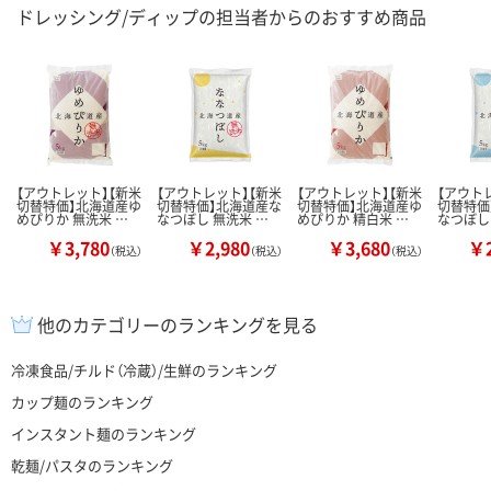
ドレッシング/ディップの担当者からのおすすめ商品
【アウトレット】【新米
【アウトレット】【新米
【アウトレット】【新米
【アウト
切替特価】北海道産ゆ
切替特価】北海道産な
切替特価】北海道産ゆ
切替特価
めぴりか 無洗米 …
なつぼし 無洗米 …
めぴりか 精白米 …
なつぼし
￥3,780
￥2,980
￥3,680
￥2
（税込）
（税込）
（税込）
他のカテゴリーのランキングを見る
冷凍食品/チルド（冷蔵）/生鮮のランキング
カップ麺のランキング
インスタント麺のランキング
乾麺/パスタのランキング