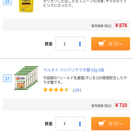
カリカリしたはごたえでスープの浮身、サラダのトッ
26
ピングにぴったり。
￥878
販売価格（税込）
数量
カゴへ
マルタイ パリパリサラダ麺 60g 6個
今話題の「シールド乳酸菌(Ｒ)」を100億個配合したサ
27
ラダ麺です。
（
2件
）
￥710
販売価格（税込）
数量
カゴへ