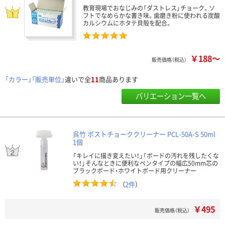
教育現場でおなじみの「ダストレス」チョーク。ソ
フトでなめらかな書き味。歯磨き粉に使われる炭酸
カルシウムにホタテ貝殻を配合。
￥188～
販売価格（税込）
「カラー」「販売単位」
違いで全
11
商品あります
バリエーション一覧へ
呉竹 ポストチョーククリーナー PCL-50A-S 50ml
1個
「キレイに描き変えたい！」「ボードの汚れを残したくな
い！」そんなときに便利なペンタイプの幅広50mm芯の
ブラックボード・ホワイトボード用クリーナー
（
2件
）
￥495
販売価格（税込）