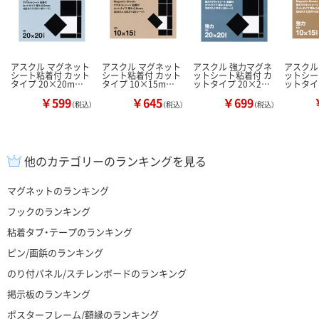
アスクル マグネット
アスクル マグネット
アスクル 強力マグネ
アスクル
シート粘着付 カット
シート粘着付 カット
ットシート粘着付 カ
ットシー
タイプ 20×20m…
タイプ 10×15m…
ットタイプ 20×2…
ットタイ
￥599
￥645
￥699
（税込）
（税込）
（税込）
他のカテゴリーのランキングを見る
マグネットのランキング
フックのランキング
粘着タブ・テープのランキング
ピン/画鋲のランキング
のり付パネル/スチレンボードのランキング
掲示板のランキング
ポスターフレーム/額縁のランキング