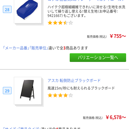
ハイテク超極細繊維できれいに消せる！生地を水洗
28
いして繰り返し使える！替え生地（お申込番号：
9421667）もございます。
￥755～
販売価格（税込）
「メーカー品番」「販売単位」
違いで全
3
商品あります
バリエーション一覧へ
アスカ 転倒防止ブラックボード
風速15m/秒にも耐えられるブラックボード
29
￥6,578～
販売価格（税込）
「サイズ」「商品タイプ」
違いで全
4
商品あります