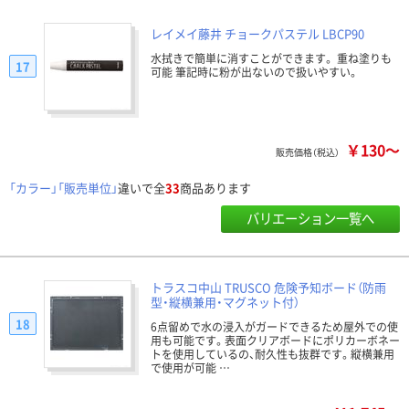
レイメイ藤井 チョークパステル LBCP90
水拭きで簡単に消すことができます。 重ね塗りも
17
可能 筆記時に粉が出ないので扱いやすい。
￥130～
販売価格（税込）
「カラー」「販売単位」
違いで全
33
商品あります
バリエーション一覧へ
トラスコ中山 TRUSCO 危険予知ボード（防雨
型・縦横兼用・マグネット付）
18
6点留めで水の浸入がガードできるため屋外での使
用も可能です。表面クリアボードにポリカーボネー
トを使用しているの、耐久性も抜群です。縦横兼用
で使用が可能 …