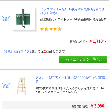
ビッグマン 1人撮り工事用耐水黒板 （両面マグ
ネット対応）
耐水黒板とホワイトボードの両面使用可能な2面タ
イプ
￥1,710～
販売価格（税込）
「質量」「商品タイプ」
違いで全
2
商品あります
バリエーション一覧へ
アスカ 木製三脚イーゼル H型 EAS04WD 1台（直送
品）
3本の横木と額受け板で支えるから安定性が高い。A4
～B1サイズまでのボードに対応
￥3,980
販売価格（税込）