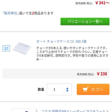
￥341～
販売価格（税込）
「販売単位」
違いで全
2
商品あります
バリエーション一覧へ
オート チョークケース CC-300 1個
チョークが8本入る、使いやすいチョークケースです。
27
ころがり止め付でチョークが折れづらい。石膏チョー
ク8本収納可。透明窓付き。学校や塾での使用におすす
め …
￥338
販売価格（税込）
数量
カゴへ
コクヨ 詰替式WBイレーザー＜ヨクキエール＞